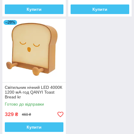
Купити
Купити
–28%
Світильник нічний LED 4000К
1200 мА·год QANYI Toast
Bread kr
Готово до відправки
329
₴
460 ₴
Купити