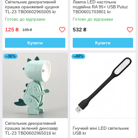
Світильник декоративний
Лампа LED настільна
іграшка оранжевий цуценя
подвійна RA 95+ USB Puluz
TL-23 TBD0602965005 kr
TBD0601703801 kr
Готово до відправки
Готово до відправки
125
532
₴
₴
195 ₴
Купити
Купити
–36%
–49%
Світильник декоративний
іграшка зелений динозавр
Гнучкий міні LED світильник
TL-23 TBD0602965016 kr
USB kr