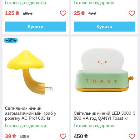
Готово до відправки
Готово до відправки
125
25
₴
₴
195 ₴
49 ₴
Купити
Купити
–68%
Світильник нічний
автоматичний міні гриб у
Світильник нічний LED 3000 К
розетку AC Prof 603 kr
800 мА·год QANYI Toast kr
Готово до відправки
Готово до відправки
39
450
₴
₴
120 ₴