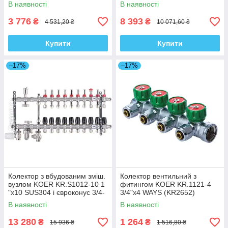
1 "x8 (EP4984)
1"х 4 вих. (RO0047)
В наявності
В наявності
3 776
8 393
₴
₴
4 531,20 ₴
10 071,60 ₴
Купити
Купити
–17%
–17%
Колектор з вбудованим зміш.
Колектор вентильний з
вузлом KOER KR.S1012-10 1
фитингом KOER KR.1121-4
"х10 SUS304 і євроконус 3/4-
3/4"x4 WAYS (KR2652)
16 (KR2943)
В наявності
В наявності
13 280
1 264
₴
₴
15 936 ₴
1 516,80 ₴