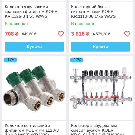
Колектор з кульовими
Колекторний блок з
кранами і фитингом KOER
витратомірами KOER
KR.1126-3 1"x3 WAYS
KR.1110-06 1"x6 WAYS
(KR2839)
(KR2643)
В наявності
В наявності
708
3 816
₴
₴
849,60 ₴
4 579,20 ₴
Купити
Купити
–17%
–17%
Колектор вентильний з
Колектор з вбудованим
фитингом KOER KR.1123-3
смесит. вузлом KOER