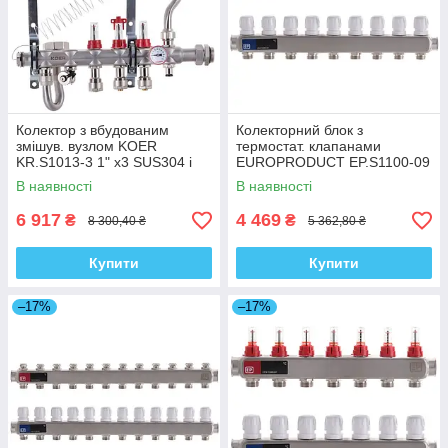
Колектор з вбудованим
Колекторний блок з
змішув. вузлом KOER
термостат. клапанами
KR.S1013-3 1" х3 SUS304 і
EUROPRODUCT EP.S1100-09
євроконус 3/4-16 (KR2946)
1"x9 (EP4996)
В наявності
В наявності
6 917
4 469
₴
₴
8 300,40 ₴
5 362,80 ₴
Купити
Купити
–17%
–17%