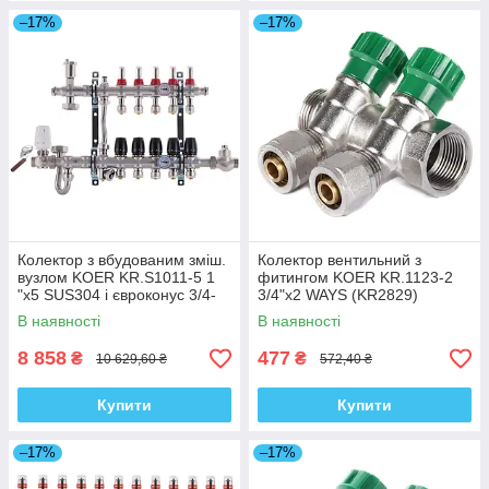
–17%
–17%
Колектор з вбудованим зміш.
Колектор вентильний з
вузлом KOER KR.S1011-5 1
фитингом KOER KR.1123-2
"х5 SUS304 і євроконус 3/4-
3/4"x2 WAYS (KR2829)
16 (KR2928)
В наявності
В наявності
8 858
477
₴
₴
10 629,60 ₴
572,40 ₴
Купити
Купити
–17%
–17%