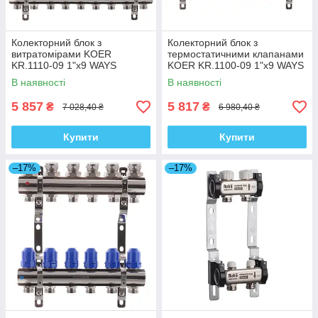
Колекторний блок з
Колекторний блок з
витратомірами KOER
термостатичними клапанами
KR.1110-09 1"x9 WAYS
KOER KR.1100-09 1"x9 WAYS
(KR2646)
(KR2635)
В наявності
В наявності
5 857
5 817
₴
₴
7 028,40 ₴
6 980,40 ₴
Купити
Купити
–17%
–17%