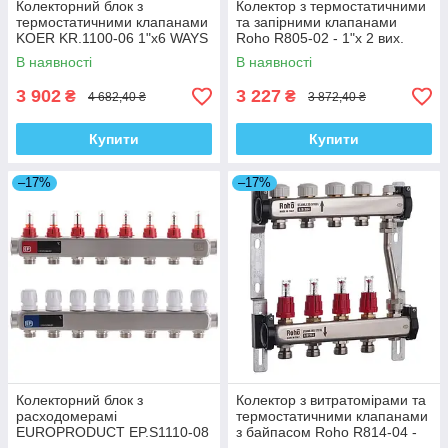
Колекторний блок з
Колектор з термостатичними
термостатичними клапанами
та запірними клапанами
KOER KR.1100-06 1"x6 WAYS
Roho R805-02 - 1"х 2 вих.
(KR2632)
(RO0056)
В наявності
В наявності
3 902
3 227
₴
₴
4 682,40 ₴
3 872,40 ₴
Купити
Купити
–17%
–17%
Колекторний блок з
Колектор з витратомірами та
расxодомерамі
термостатичними клапанами
EUROPRODUCT EP.S1110-08
з байпасом Roho R814-04 -