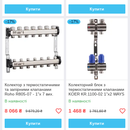
Купити
Купити
–17%
–17%
Колектор з термостатичними
Колекторний блок з
та запірними клапанами
термостатичними клапанами
Roho R805-07 - 1"х 7 вих.
KOER KR.1100-02 1"x2 WAYS
(RO0061)
(KR2628)
В наявності
В наявності
8 066
1 468
₴
₴
9 679,20 ₴
1 761,60 ₴
Купити
Купити