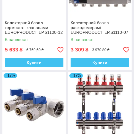
Колекторний блок з
Колекторний блок з
термостат. клапанами
расxодомерамі
EUROPRODUCT EP.S1100-12
EUROPRODUCT EP.S1110-07
1"x12 (EP4999)
1 "x7 (EP4983)
В наявності
В наявності
5 633
3 309
₴
₴
6 759,60 ₴
3 970,80 ₴
Купити
Купити
–17%
–17%