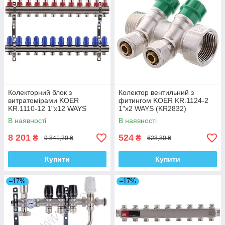
Колекторний блок з
Колектор вентильний з
витратомірами KOER
фитингом KOER KR.1124-2
KR.1110-12 1"x12 WAYS
1"x2 WAYS (KR2832)
(KR2649)
В наявності
В наявності
8 201
524
₴
₴
9 841,20 ₴
628,80 ₴
Купити
Купити
–17%
–17%