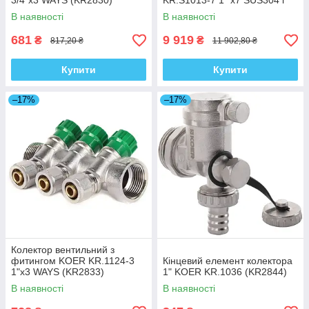
3/4"x3 WAYS (KR2830)
KR.S1013-7 1 "х7 SUS304 і
євроконус 3 / 4-16 (KR2950)
В наявності
В наявності
681
9 919
₴
₴
817,20 ₴
11 902,80 ₴
Купити
Купити
–17%
–17%
Колектор вентильний з
фитингом KOER KR.1124-3
Кінцевий елемент колектора
1"x3 WAYS (KR2833)
1" KOER KR.1036 (KR2844)
В наявності
В наявності