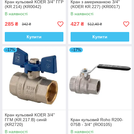
Кран кульовий KOER 3/4" ГГР
Кран з американкою 3/4"
(KR.214) (KR0042)
(KOER KR.227) (KR0017)
В наявності
В наявності
285
427
₴
₴
342 ₴
512,40 ₴
Купити
Купити
–17%
–17%
Кран кульовий KOER 3/4"
ГГМ (KR.217.B) синій
Кран кульовий Roho R200-
(KR2720)
075B - 3/4" (RO0105)
В наявності
В наявності