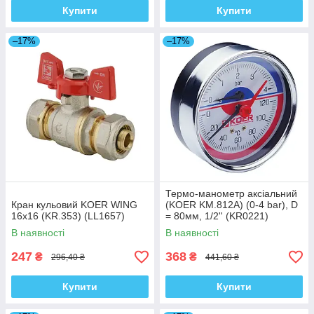
Купити
Купити
–17%
–17%
Термо-манометр аксіальний
Кран кульовий KOER WING
(KOER KM.812A) (0-4 bar), D
16x16 (KR.353) (LL1657)
= 80мм, 1/2'' (KR0221)
В наявності
В наявності
247
368
₴
₴
296,40 ₴
441,60 ₴
Купити
Купити