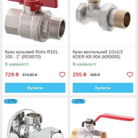
Кран кульовий Roho R101-
Кран вентильний 1/2x1/2
100 - 1" (RO0070)
KOER KR.904 (KR0005)
В наявності
В наявності
729
255
₴
₴
874,80 ₴
306 ₴
Купити
Купити
–17%
–17%