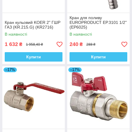
Кран для поливу
Кран кульовий KOER 2" ГШР
EUROPRODUCT EP.3101 1/2"
ГАЗ (KR.215.G) (KR2716)
(EP6025)
В наявності
В наявності
1 632
240
₴
₴
1 958,40 ₴
288 ₴
Купити
Купити
–17%
–17%