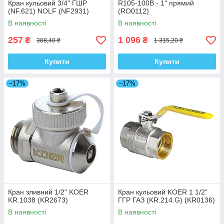
Кран кульовий 3/4" ГШР
R105-100B - 1" прямий
(NF.621) NOLF (NF2931)
(RO0112)
В наявності
В наявності
257
1 096
₴
₴
308,40 ₴
1 315,20 ₴
Купити
Купити
–17%
–17%
Кран зливний 1/2" KOER
Кран кульовий KOER 1 1/2"
KR.1038 (KR2673)
ГГР ГАЗ (KR.214.G) (KR0136)
В наявності
В наявності