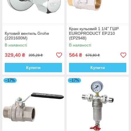
Кран кульовий 1 1/4" ГШР
Кутовий вентиль Grohe
EUROPRODUCT EP.210
(2201600M)
(EP2948)
В наявності
В наявності
329,40
564
₴
₴
395,28 ₴
676,80 ₴
Купити
Купити
–17%
–17%