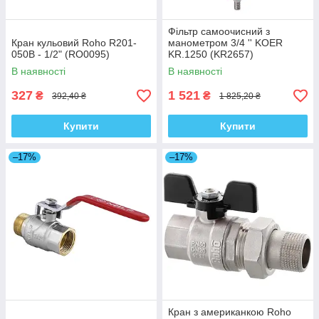
Фільтр самоочисний з
Кран кульовий Roho R201-
манометром 3/4 '' KOER
050B - 1/2" (RO0095)
KR.1250 (KR2657)
В наявності
В наявності
327
1 521
₴
₴
392,40 ₴
1 825,20 ₴
Купити
Купити
–17%
–17%
Кран з американкою Roho