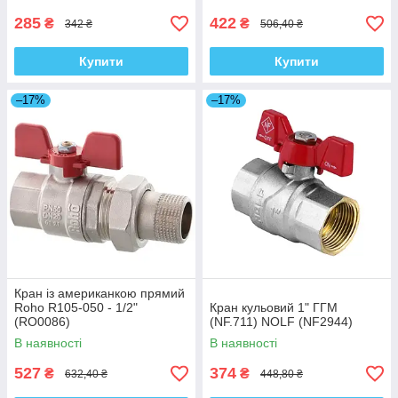
285
422
₴
₴
342 ₴
506,40 ₴
Купити
Купити
–17%
–17%
Кран із американкою прямий
Roho R105-050 - 1/2"
Кран кульовий 1" ГГМ
(RO0086)
(NF.711) NOLF (NF2944)
В наявності
В наявності
527
374
₴
₴
632,40 ₴
448,80 ₴