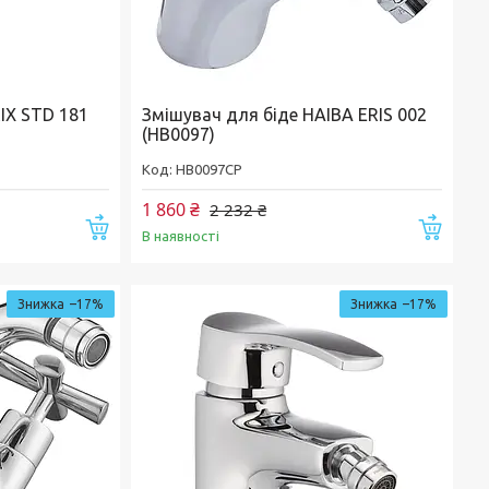
IX STD 181
Змішувач для біде HAIBA ERIS 002
(HB0097)
HB0097CP
1 860 ₴
2 232 ₴
Купити
Купи
В наявності
–17%
–17%