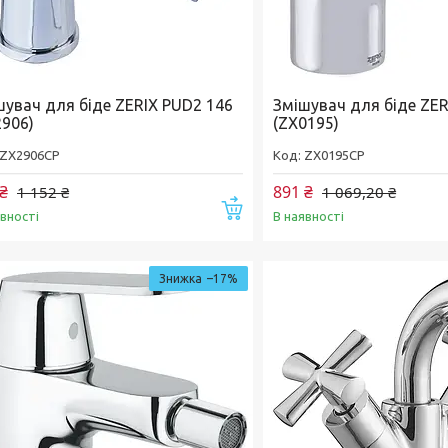
шувач для біде ZERIX PUD2 146
Змішувач для біде ZER
2906)
(ZX0195)
ZX2906CP
ZX0195CP
₴
891 ₴
1 152 ₴
1 069,20 ₴
Купити
явності
В наявності
–17%