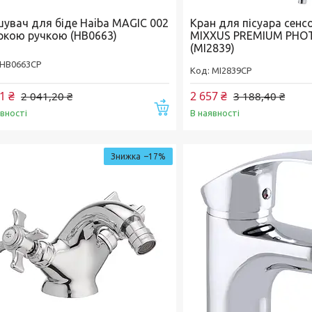
шувач для біде Haiba MAGIC 002
Кран для пісуара сенс
іркою ручкою (HB0663)
MIXXUS PREMIUM PHO
(MI2839)
HB0663CP
MI2839CP
1 ₴
2 657 ₴
2 041,20 ₴
3 188,40 ₴
Купити
явності
В наявності
–17%