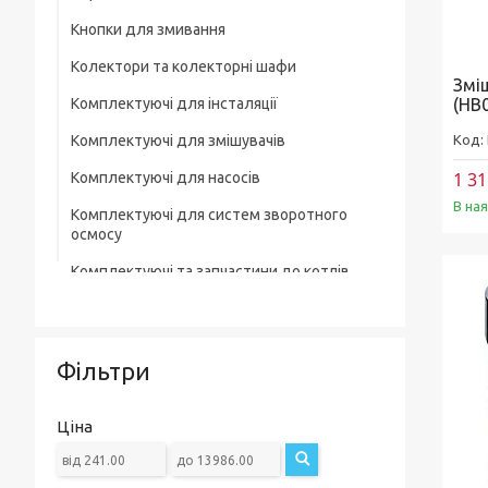
Кнопки для змивання
Колектори та колекторні шафи
Змі
Комплектуючі для інсталяції
(HB
Комплектуючі для змішувачів
1 31
Комплектуючі для насосів
В на
Комплектуючі для систем зворотного
осмосу
Комплектуючі та запчастини до котлів
Комплектувальна запірна арматура
Кухонні мийки
Фільтри
Лотки для зливної каналізації
Мильниці
Ціна
Монтажні елементи