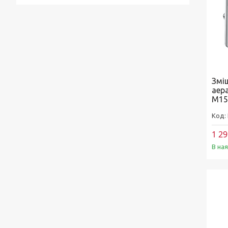
Лійки для душу
Душові комплекти
Верхні та бічні душі
Трапи
Змі
Паяльники для пластикових труб
аер
M15
Дзеркала
Дитячі ліжечка
1 29
Журнальні столи
В на
Комоди
Комоди та пеленатори
Комп'ютерні столи
Кухонні модулі
Ліжка