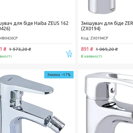
шувач для біде Haiba ZEUS 162
Змішувач для біде ZER
0426)
(ZX0194)
HB0426CP
ZX0194CP
1 ₴
891 ₴
1 573,20 ₴
1 069,20 ₴
Купити
явності
В наявності
–17%