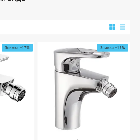
–17%
–17%