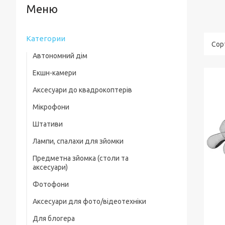
Категории
Автономний дім
Екшн-камери
Аксесуари до квадрокоптерів
Мікрофони
Комплектуючі для квадрокоптерів
Штативи
Кейси для квадрокоптерів
Лампи, спалахи для зйомки
Фільтри, лінзи
Предметна зйомка (столи та
Пропелери та захист
аксесуари)
Зарядні пристрої
Фотофони
Предметні столи
Для посадки
Аксесуари для фото/відеотехніки
Лайткуби (фотобокси)
Скидання вантажу
Для блогера
Фільтри, лінзи
Аксесуари для предметного знімання