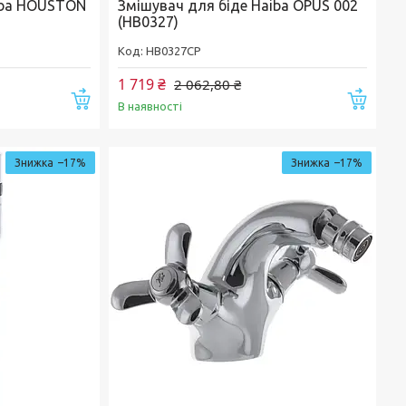
iba HOUSTON
Змішувач для біде Haiba OPUS 002
(HB0327)
HB0327CP
1 719 ₴
2 062,80 ₴
Купити
Купи
В наявності
–17%
–17%