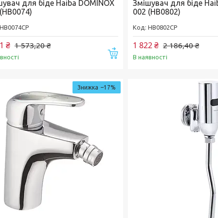
шувач для біде Haiba DOMINOX
Змішувач для біде Ha
 (HB0074)
002 (HB0802)
HB0074CP
HB0802CP
1 ₴
1 822 ₴
1 573,20 ₴
2 186,40 ₴
Купити
явності
В наявності
–17%