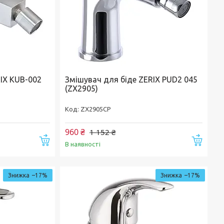
IX KUB-002
Змішувач для біде ZERIX PUD2 045
(ZX2905)
ZX2905CP
960 ₴
1 152 ₴
Купити
Купи
В наявності
–17%
–17%