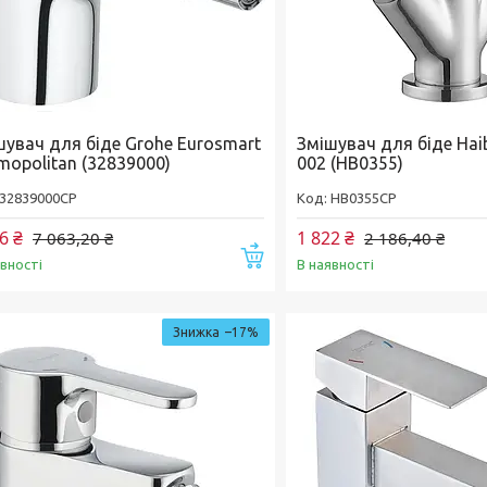
шувач для біде Grohe Eurosmart
Змішувач для біде Ha
mopolitan (32839000)
002 (HB0355)
32839000CP
HB0355CP
6 ₴
1 822 ₴
7 063,20 ₴
2 186,40 ₴
Купити
явності
В наявності
–17%