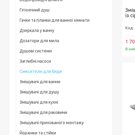
Рамки
Змі
Гігієнічний душ
Для смартфонів
із с
Гачки та планки для ванної кімнати
На груди / плече / пояс
Дзеркала у ванну
Штативні головки
Дозатори для мила
1 70
Магнітні тримачі
В на
Душові системи
Для велосипеда, мотоцикла
Заглибні насоси
Карабіни туристичні
Смесители для биде
Слайдеры
Змішувачі для ванни
Универсальные
Змішувачі для душу
Основания, клипсы
Змішувачі для кухні
Змішувачі для раковини
Змішувачі прихованого монтажу
Йоржики та стійки