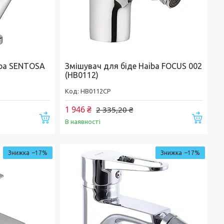
iba SENTOSA
Змішувач для біде Haiba FOCUS 002
(HB0112)
HB0112CP
1 946 ₴
2 335,20 ₴
Купити
Купи
В наявності
–17%
–17%