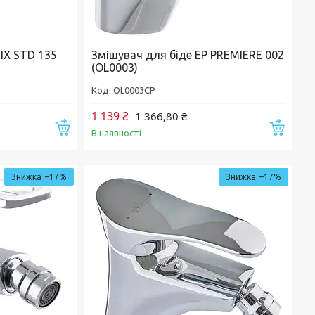
IX STD 135
Змішувач для біде EP PREMIERE 002
(OL0003)
OL0003CP
1 139 ₴
1 366,80 ₴
Купити
Купи
В наявності
–17%
–17%