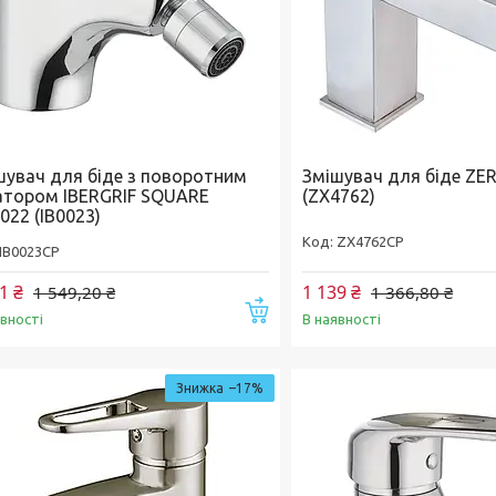
шувач для біде з поворотним
Змішувач для біде ZER
атором IBERGRIF SQUARE
(ZX4762)
022 (IB0023)
ZX4762CP
IB0023CP
1 ₴
1 139 ₴
1 549,20 ₴
1 366,80 ₴
Купити
явності
В наявності
–17%