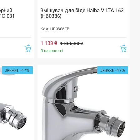
орний
Змішувач для біде Haiba VILTA 162
TO 031
(HB0386)
HB0386CP
1 139 ₴
1 366,80 ₴
Купити
Купи
В наявності
–17%
–17%