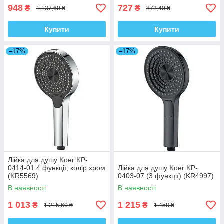
948
727
₴
₴
1 137,60 ₴
872,40 ₴
Купити
Купити
–17%
–17%
Лійка для душу Koer KP-
0414-01 4 функції, колір хром
Лійка для душу Koer KP-
(KR5569)
0403-07 (3 функції) (KR4997)
В наявності
В наявності
1 013
1 215
₴
₴
1 215,60 ₴
1 458 ₴