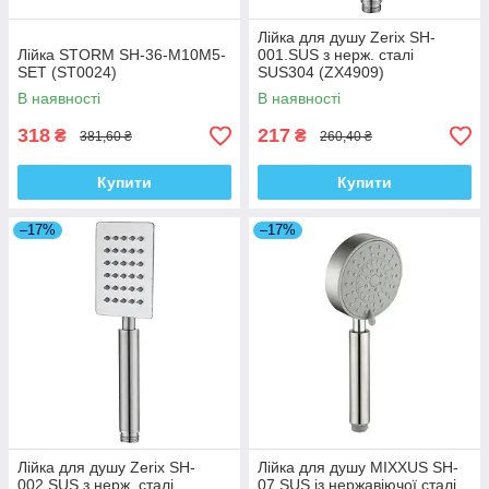
Лійка для душу Zerix SH-
Лійка STORM SH-36-M10M5-
001.SUS з нерж. сталі
SET (ST0024)
SUS304 (ZX4909)
В наявності
В наявності
318
217
₴
₴
381,60 ₴
260,40 ₴
Купити
Купити
–17%
–17%
Лійка для душу Zerix SH-
Лійка для душу MIXXUS SH-
002.SUS з нерж. сталі
07.SUS із нержавіючої сталі