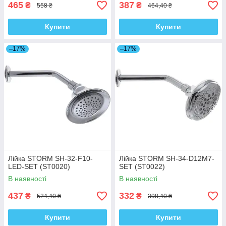
465
387
₴
₴
558 ₴
464,40 ₴
Купити
Купити
–17%
–17%
Лійка STORM SH-32-F10-
Лійка STORM SH-34-D12M7-
LED-SET (ST0020)
SET (ST0022)
В наявності
В наявності
437
332
₴
₴
524,40 ₴
398,40 ₴
Купити
Купити