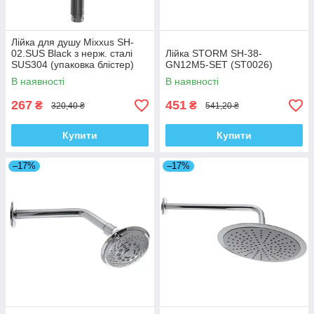
Лійка для душу Mixxus SH-
02.SUS Black з нерж. сталі
Лійка STORM SH-38-
SUS304 (упаковка блістер)
GN12M5-SET (ST0026)
(MI6698)
В наявності
В наявності
267
451
₴
₴
320,40 ₴
541,20 ₴
Купити
Купити
–17%
–17%