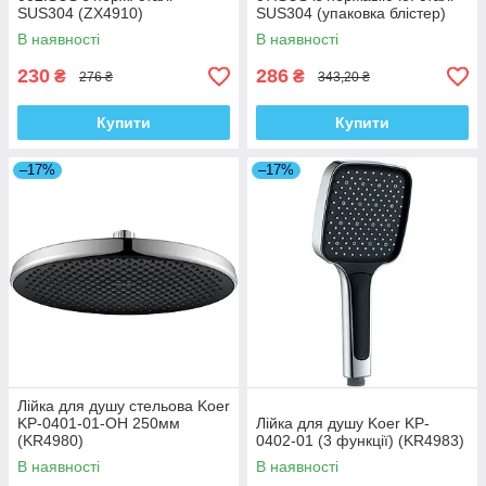
SUS304 (ZX4910)
SUS304 (упаковка блістер)
(MI6844)
В наявності
В наявності
230
286
₴
₴
276 ₴
343,20 ₴
Купити
Купити
–17%
–17%
Лійка для душу стельова Koer
KP-0401-01-OH 250мм
Лійка для душу Koer KP-
(KR4980)
0402-01 (3 функції) (KR4983)
В наявності
В наявності