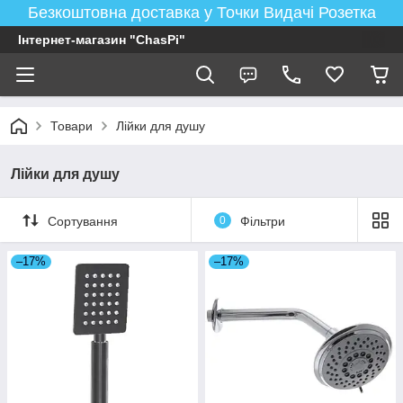
Безкоштовна доставка у Точки Видачі Розетка
Інтернет-магазин "ChasPi"
Товари
Лійки для душу
Лійки для душу
Сортування
0
Фільтри
–17%
–17%