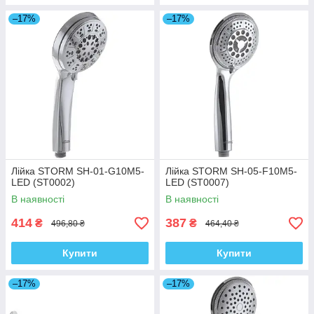
–17%
–17%
Лійка STORM SH-01-G10M5-
Лійка STORM SH-05-F10M5-
LED (ST0002)
LED (ST0007)
В наявності
В наявності
414
387
₴
₴
496,80 ₴
464,40 ₴
Купити
Купити
–17%
–17%