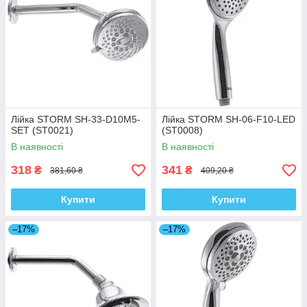
Лійка STORM SH-33-D10M5-
Лійка STORM SH-06-F10-LED
SET (ST0021)
(ST0008)
В наявності
В наявності
318
341
₴
₴
381,60 ₴
409,20 ₴
Купити
Купити
–17%
–17%