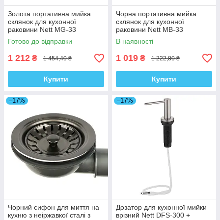
Золота портативна мийка
Чорна портативна мийка
склянок для кухонної
склянок для кухонної
раковини Nett MG-33
раковини Nett MB-33
Готово до відправки
В наявності
1 212
1 019
₴
₴
1 454,40 ₴
1 222,80 ₴
Купити
Купити
–17%
–17%
Чорний сифон для миття на
Дозатор для кухонної мийки
кухню з неіржавкої сталі з
врізний Nett DFS-300 +