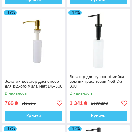
–17%
–17%
Дозатор для кухонної мийки
Золотий дозатор диспенсер
врізний графітовий Nett DGr-
для рідкого мила Nett DG-300
300
В наявності
В наявності
766
1 341
₴
₴
919,20 ₴
1 609,20 ₴
Купити
Купити
–17%
–17%