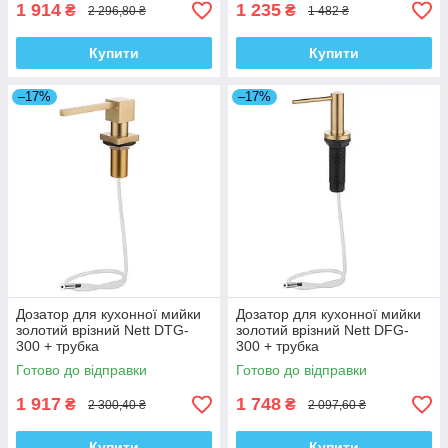
1 914
1 235
₴
₴
2 296,80 ₴
1 482 ₴
Купити
Купити
–17%
–17%
Дозатор для кухонної мийки
Дозатор для кухонної мийки
золотий врізний Nett DTG-
золотий врізний Nett DFG-
300 + трубка
300 + трубка
Готово до відправки
Готово до відправки
1 917
1 748
₴
₴
2 300,40 ₴
2 097,60 ₴
Купити
Купити