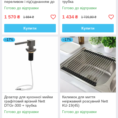
переливом і під'єднанням до
трубка
посудомийки DMB-110
Готово до відправки
Готово до відправки
1 570
1 434
₴
₴
1 884 ₴
1 720,80 ₴
Купити
Купити
–17%
–17%
Дозатор для кухонної мийки
Килимок для миття
графітовий врізний Nett
неіржавкий розсувний Nett
DTGr-300 + трубка
KU-19(45)
Готово до відправки
Готово до відправки