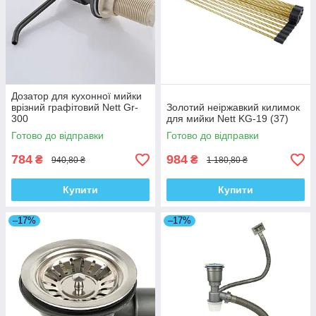
Дозатор для кухонної мийки
врізний графітовий Nett Gr-
Золотий неіржавкий килимок
300
для мийки Nett KG-19 (37)
Готово до відправки
Готово до відправки
784
984
₴
₴
940,80 ₴
1 180,80 ₴
Купити
Купити
–17%
–17%