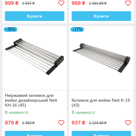
999
968
₴
₴
1 537 ₴
1 161,60 ₴
Купити
Купити
–35%
–17%
Неіржавкий килимок для
мийки дизайнерський Nett
Килимок для мийки Nett K-19
KH-16 (45)
(43)
В наявності
В наявності
879
937
₴
₴
1 353 ₴
1 124,40 ₴
Купити
Купити