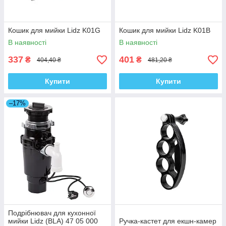
Кошик для мийки Lidz K01G
Кошик для мийки Lidz K01B
В наявності
В наявності
337
401
₴
₴
404,40 ₴
481,20 ₴
Купити
Купити
–17%
Подрібнювач для кухонної
мийки Lidz (BLA) 47 05 000
Ручка-кастет для екшн-камер