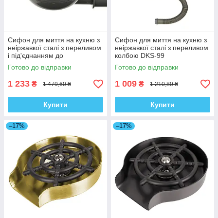
Сифон для миття на кухню з
Сифон для миття на кухню з
неіржавкої сталі з переливом
неіржавкої сталі з переливом
і під'єднанням до
колбою DKS-99
посудомийки DMS-110
Готово до відправки
Готово до відправки
1 233
1 009
₴
₴
1 479,60 ₴
1 210,80 ₴
Купити
Купити
–17%
–17%