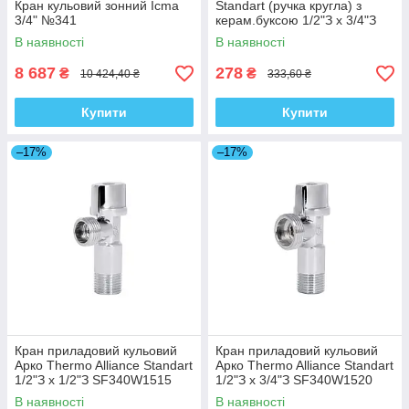
Кран кульовий зонний Icma
Standart (ручка кругла) з
3/4" №341
керам.буксою 1/2"З х 3/4"З
SF342W1520
В наявності
В наявності
8 687
278
₴
₴
10 424,40 ₴
333,60 ₴
Купити
Купити
–17%
–17%
Кран приладовий кульовий
Кран приладовий кульовий
Арко Thermo Alliance Standart
Арко Thermo Alliance Standart
1/2"З х 1/2"З SF340W1515
1/2"З х 3/4"З SF340W1520
В наявності
В наявності