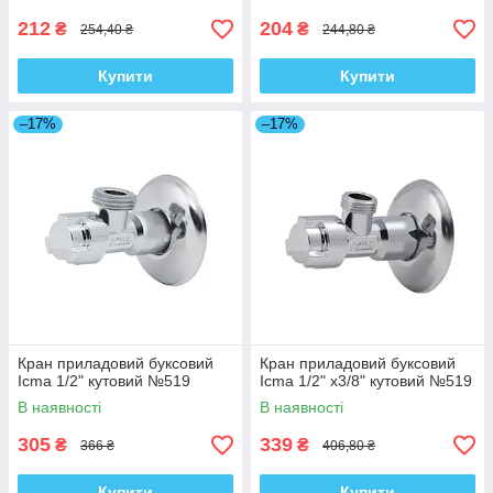
212
204
₴
₴
254,40 ₴
244,80 ₴
Купити
Купити
–17%
–17%
Кран приладовий буксовий
Кран приладовий буксовий
Icma 1/2" кутовий №519
Icma 1/2" х3/8" кутовий №519
В наявності
В наявності
305
339
₴
₴
366 ₴
406,80 ₴
Купити
Купити