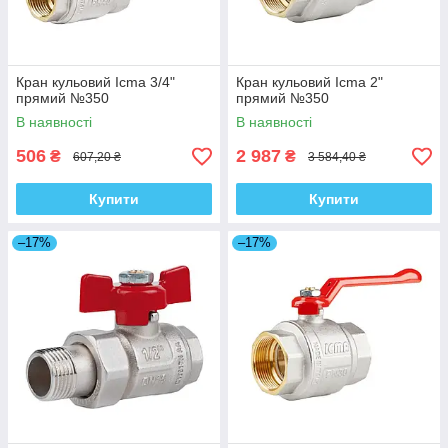
Кран кульовий Icma 3/4"
Кран кульовий Icma 2"
прямий №350
прямий №350
В наявності
В наявності
506
2 987
₴
₴
607,20 ₴
3 584,40 ₴
Купити
Купити
–17%
–17%