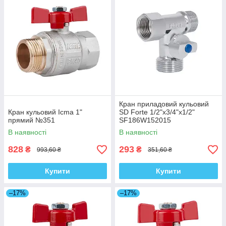
Кран приладовий кульовий
Кран кульовий Icma 1"
SD Forte 1/2"х3/4"х1/2"
прямий №351
SF186W152015
В наявності
В наявності
828
293
₴
₴
993,60 ₴
351,60 ₴
Купити
Купити
–17%
–17%