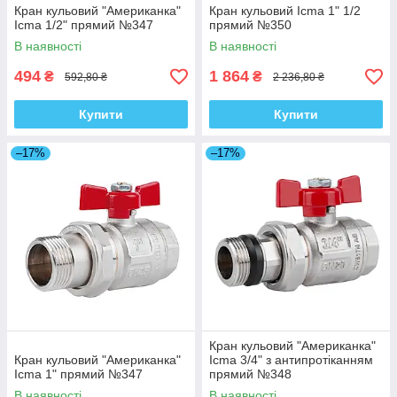
Кран кульовий "Американка"
Кран кульовий Icma 1" 1/2
Icma 1/2" прямий №347
прямий №350
В наявності
В наявності
494
1 864
₴
₴
592,80 ₴
2 236,80 ₴
Купити
Купити
–17%
–17%
Кран кульовий "Американка"
Кран кульовий "Американка"
Icma 3/4" з антипротіканням
Icma 1" прямий №347
прямий №348
В наявності
В наявності