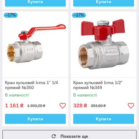
Купити
Купити
–17%
–17%
Кран кульовий Icma 1" 1/4
Кран кульовий Icma 1/2"
прямий №350
прямий №349
В наявності
В наявності
1 161
328
₴
₴
1 393,20 ₴
393,60 ₴
Купити
Купити
Показати ще