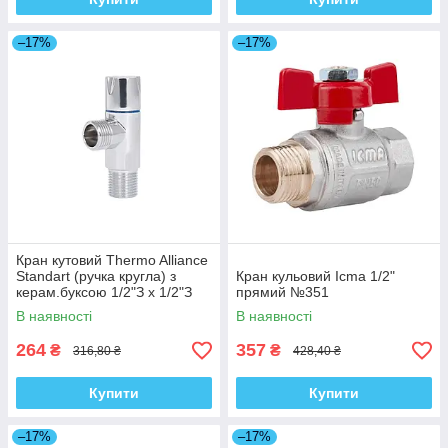
–17%
–17%
Кран кутовий Thermo Alliance
Standart (ручка кругла) з
Кран кульовий Icma 1/2"
керам.буксою 1/2"З х 1/2"З
прямий №351
SF342W1515
В наявності
В наявності
264
357
₴
₴
316,80 ₴
428,40 ₴
Купити
Купити
–17%
–17%