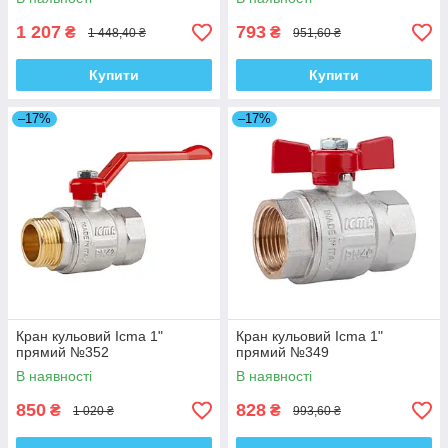
1 207
793
₴
₴
1 448,40 ₴
951,60 ₴
Купити
Купити
–17%
–17%
Кран кульовий Icma 1"
Кран кульовий Icma 1"
прямий №352
прямий №349
В наявності
В наявності
850
828
₴
₴
1 020 ₴
993,60 ₴