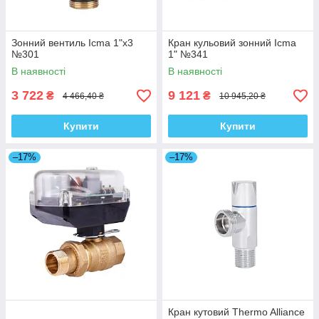
Зонний вентиль Icma 1"х3
Кран кульовий зонний Icma
№301
1" №341
В наявності
В наявності
3 722
9 121
₴
₴
4 466,40 ₴
10 945,20 ₴
Купити
Купити
–17%
–17%
Кран кутовий Thermo Alliance