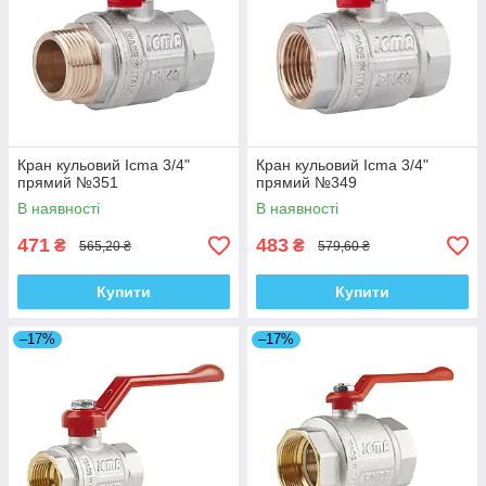
Кран кульовий Icma 3/4"
Кран кульовий Icma 3/4"
прямий №351
прямий №349
В наявності
В наявності
471
483
₴
₴
565,20 ₴
579,60 ₴
Купити
Купити
–17%
–17%