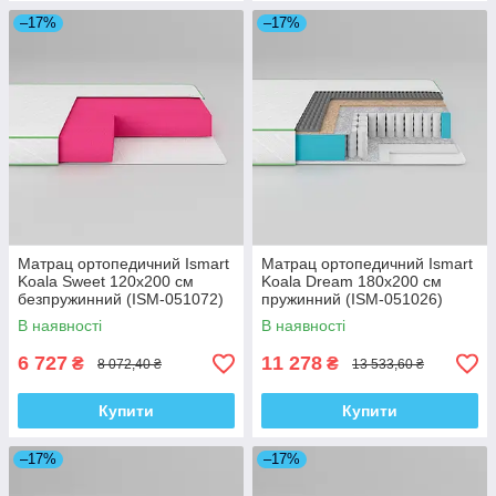
–17%
–17%
Матрац ортопедичний Ismart
Матрац ортопедичний Ismart
Koala Sweet 120х200 см
Koala Dream 180х200 см
безпружинний (ISM-051072)
пружинний (ISM-051026)
В наявності
В наявності
6 727
11 278
₴
₴
8 072,40 ₴
13 533,60 ₴
Купити
Купити
–17%
–17%