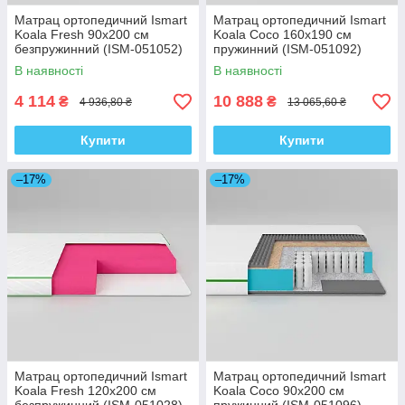
Матрац ортопедичний Ismart
Матрац ортопедичний Ismart
Koala Fresh 90х200 см
Koala Coco 160х190 см
безпружинний (ISM-051052)
пружинний (ISM-051092)
В наявності
В наявності
4 114
10 888
₴
₴
4 936,80 ₴
13 065,60 ₴
Купити
Купити
–17%
–17%
Матрац ортопедичний Ismart
Матрац ортопедичний Ismart
Koala Fresh 120х200 см
Koala Coco 90х200 см