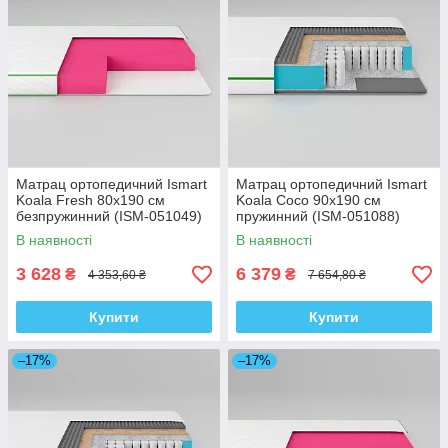
Матрац ортопедичний Ismart
Матрац ортопедичний Ismart
Koala Fresh 80х190 см
Koala Coco 90х190 см
безпружинний (ISM-051049)
пружинний (ISM-051088)
В наявності
В наявності
3 628
6 379
₴
₴
4 353,60 ₴
7 654,80 ₴
Купити
Купити
–17%
–17%