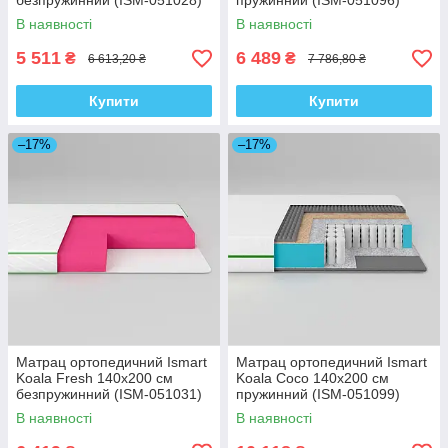
безпружинний (ISM-051028)
пружинний (ISM-051096)
В наявності
В наявності
5 511
6 489
₴
₴
6 613,20 ₴
7 786,80 ₴
Купити
Купити
–17%
–17%
Матрац ортопедичний Ismart
Матрац ортопедичний Ismart
Koala Fresh 140х200 см
Koala Coco 140х200 см
безпружинний (ISM-051031)
пружинний (ISM-051099)
В наявності
В наявності