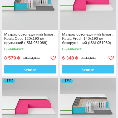
Матрац ортопедичний Ismart
Матрац ортопедичний Ismart
Koala Coco 120х190 см
Koala Fresh 140х190 см
пружинний (ISM-051089)
безпружинний (ISM-051030)
В наявності
В наявності
8 579
6 348
₴
₴
10 294,80 ₴
7 617,60 ₴
Купити
Купити
–17%
–17%