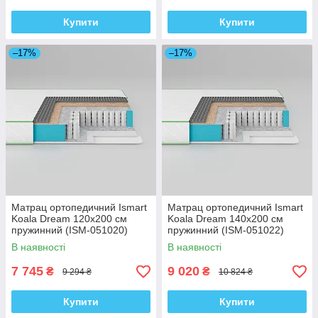
Купити
Купити
–17%
–17%
Матрац ортопедичний Ismart
Матрац ортопедичний Ismart
Koala Dream 120х200 см
Koala Dream 140х200 см
пружинний (ISM-051020)
пружинний (ISM-051022)
В наявності
В наявності
7 745
9 020
₴
₴
9 294 ₴
10 824 ₴
Купити
Купити