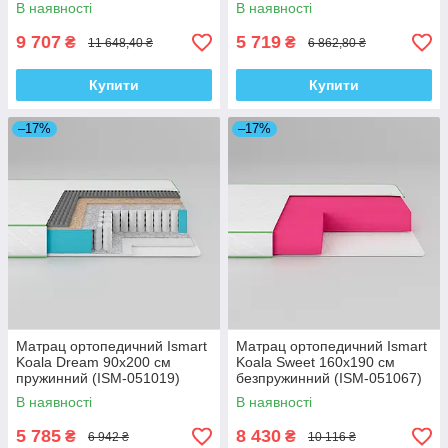
В наявності
В наявності
9 707
5 719
₴
₴
11 648,40 ₴
6 862,80 ₴
Купити
Купити
–17%
–17%
Матрац ортопедичний Ismart
Матрац ортопедичний Ismart
Koala Dream 90х200 см
Koala Sweet 160х190 см
пружинний (ISM-051019)
безпружинний (ISM-051067)
В наявності
В наявності
5 785
8 430
₴
₴
6 942 ₴
10 116 ₴