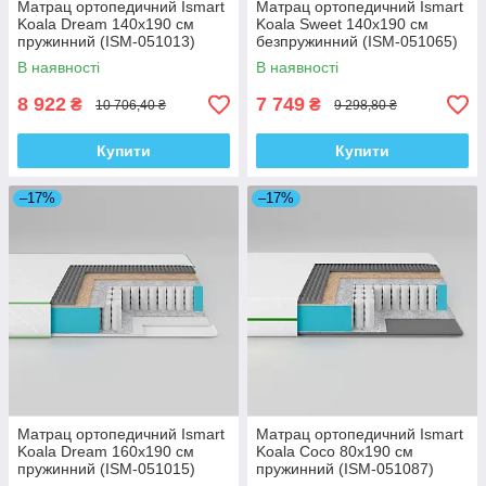
Матрац ортопедичний Ismart
Матрац ортопедичний Ismart
Koala Dream 140х190 см
Koala Sweet 140х190 см
пружинний (ISM-051013)
безпружинний (ISM-051065)
В наявності
В наявності
8 922
7 749
₴
₴
10 706,40 ₴
9 298,80 ₴
Купити
Купити
–17%
–17%
Матрац ортопедичний Ismart
Матрац ортопедичний Ismart
Koala Dream 160х190 см
Koala Coco 80х190 см
пружинний (ISM-051015)
пружинний (ISM-051087)