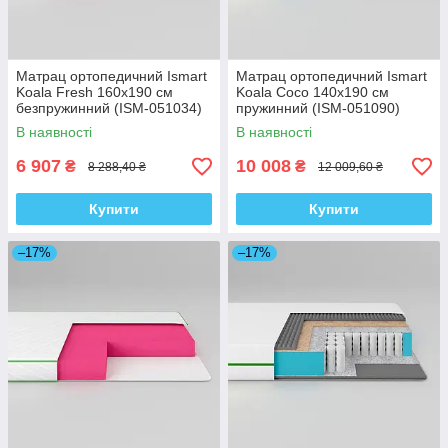
Матрац ортопедичний Ismart
Матрац ортопедичний Ismart
Koala Fresh 160х190 см
Koala Coco 140х190 см
безпружинний (ISM-051034)
пружинний (ISM-051090)
В наявності
В наявності
6 907
10 008
₴
₴
8 288,40 ₴
12 009,60 ₴
Купити
Купити
–17%
–17%