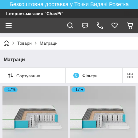
Безкоштовна доставка у Точки Видачі Розетка
Інтернет-магазин "ChasPi"
Товари
Матраци
Матраци
Сортування
0
Фільтри
–17%
–17%