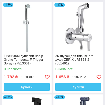
–17%
–17%
Гігієнічний душовий набір
Змішувач для гігієнічного
Grohe Tempesta-F Trigger
душу ZERIX LR5398-2
Spray (27513001)
(LL1461)
В наявності
В наявності
1 782
1 656
₴
₴
2 138,40 ₴
1 987,20 ₴
Купити
Купити
–17%
–17%