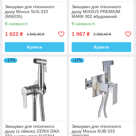
Змішувач для гігієнічного
Змішувач для гігієнічного
душу Mixxus SUS-333
душу MIXXUS PREMIUM
(MI6035)
MARK 002 вбудований
(MI5967)
В наявності
В наявності
1 622
1 967
₴
₴
1 946,40 ₴
2 360,40 ₴
Купити
Купити
–17%
–17%
Змішувач для гігієнічного
Змішувач для гігієнічного
душу (з лійкою) ZERIX DAX-
душу Mixxus KUB-333