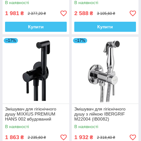
(LL1775)
(BRONZE) (MI5981)
В наявності
В наявності
1 981
2 588
₴
₴
2 377,20 ₴
3 105,60 ₴
Купити
Купити
–17%
–17%
Змішувач для гігієнічного
Змішувач для гігієнічного
душу MIXXUS PREMIUM
душу з лійкою IBERGRIF
HANS 002 вбудований
M22004 (IB0082)
(BLACK) (MI5980)
В наявності
В наявності
1 863
1 932
₴
₴
2 235,60 ₴
2 318,40 ₴