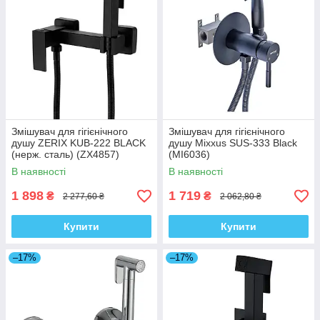
Змішувач для гігієнічного
Змішувач для гігієнічного
душу ZERIX KUB-222 BLACK
душу Mixxus SUS-333 Black
(нерж. сталь) (ZX4857)
(MI6036)
В наявності
В наявності
1 898
1 719
₴
₴
2 277,60 ₴
2 062,80 ₴
Купити
Купити
–17%
–17%