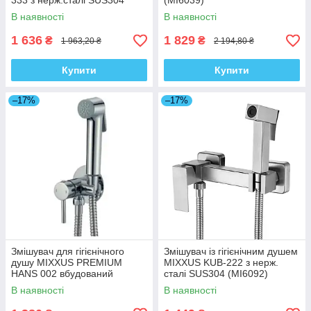
333 з нерж.сталі SUS304
(MI6039)
(ZX4831)
В наявності
В наявності
1 636
1 829
₴
₴
1 963,20 ₴
2 194,80 ₴
Купити
Купити
–17%
–17%
Змішувач для гігієнічного
Змішувач із гігієнічним душем
душу MIXXUS PREMIUM
MIXXUS KUB-222 з нерж.
HANS 002 вбудований
сталі SUS304 (MI6092)
(MI5966)
В наявності
В наявності