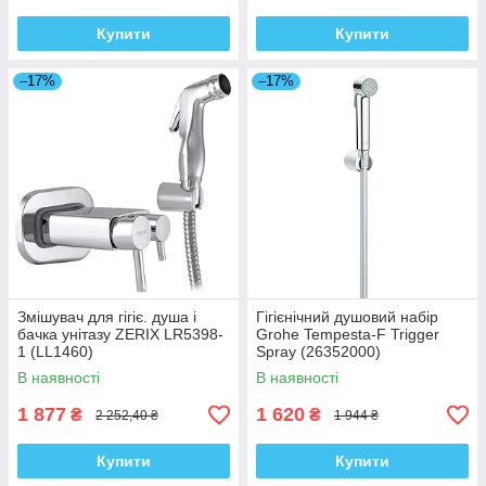
Купити
Купити
–17%
–17%
Змішувач для гігіє. душа і
Гігієнічний душовий набір
бачка унітазу ZERIX LR5398-
Grohe Tempesta-F Trigger
1 (LL1460)
Spray (26352000)
В наявності
В наявності
1 877
1 620
₴
₴
2 252,40 ₴
1 944 ₴
Купити
Купити