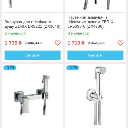
Настінний змішувач з
Змішувач для гігієнічного
гігієнічним душем ZERIX
душу ZERIX LR5221 (ZX3048)
LR5398-6 (ZX4736)
В наявності
В наявності
1 739
1 719
₴
₴
2 086,80 ₴
2 062,80 ₴
Купити
Купити
–17%
–17%