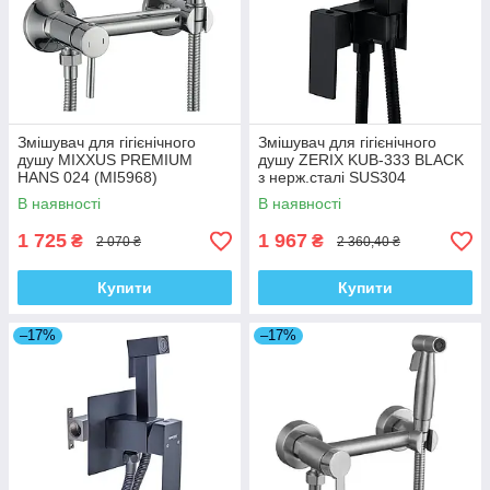
Змішувач для гігієнічного
Змішувач для гігієнічного
душу MIXXUS PREMIUM
душу ZERIX KUB-333 BLACK
HANS 024 (MI5968)
з нерж.сталі SUS304
(ZX4859)
В наявності
В наявності
1 725
1 967
₴
₴
2 070 ₴
2 360,40 ₴
Купити
Купити
–17%
–17%