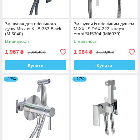
Змішувач для гігієнічного
Змішувач із гігієнічним душем
душу Mixxus KUB-333 Black
MIXXUS DAX-222 з нерж.
(MI6040)
сталі SUS304 (MI6079)
В наявності
В наявності
1 967
1 084
₴
₴
2 360,40 ₴
1 300,80 ₴
Купити
Купити
–17%
–17%