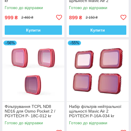
kr
щільності Mavic Air 2
PGYTECH P-16A-035 kr
Готово до відправки
Готово до відправки
999
899
₴
₴
2 460 ₴
2 150 ₴
Купити
Купити
–56%
–55%
Фільтрування TCPL ND8
Набір фільтрів нейтральної
ND16 для Osmo Pocket 2 /
щільності Mavic Air 2
PGYTECH P- 18C-012 kr
PGYTECH P-16A-034 kr
Готово до відправки
Готово до відправки