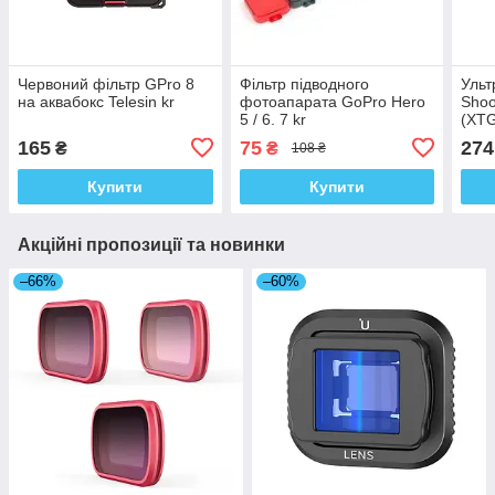
Червоний фільтр GPro 8
Фільтр підводного
Ульт
на аквабокс Telesin kr
фотоапарата GoPro Hero
Shoo
5 / 6. 7 kr
(XTG
165
75
274
₴
₴
108 ₴
Купити
Купити
Акційні пропозиції та новинки
–66%
–60%