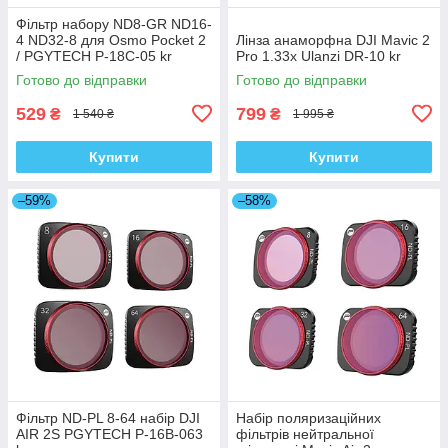
Фільтр набору ND8-GR ND16-
4 ND32-8 для Osmo Pocket 2
Лінза анаморфна DJI Mavic 2
/ PGYTECH P-18C-05 kr
Pro 1.33x Ulanzi DR-10 kr
Готово до відправки
Готово до відправки
529
799
₴
₴
1 540 ₴
1 995 ₴
Купити
Купити
–59%
–58%
Фільтр ND-PL 8-64 набір DJI
Набір поляризаційних
AIR 2S PGYTECH P-16B-063
фільтрів нейтральної