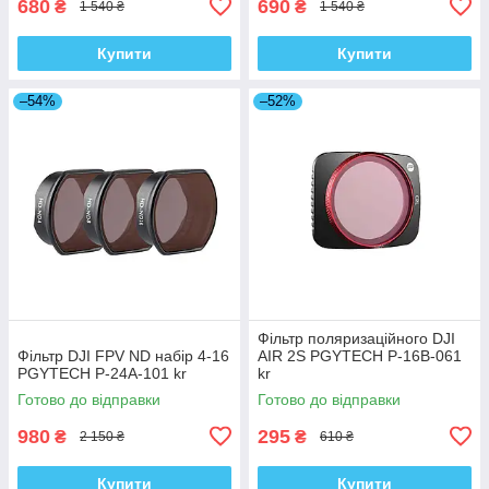
680
690
₴
₴
1 540 ₴
1 540 ₴
Купити
Купити
–54%
–52%
Фільтр поляризаційного DJI
Фільтр DJI FPV ND набір 4-16
AIR 2S PGYTECH P-16B-061
PGYTECH P-24A-101 kr
kr
Готово до відправки
Готово до відправки
980
295
₴
₴
2 150 ₴
610 ₴
Купити
Купити