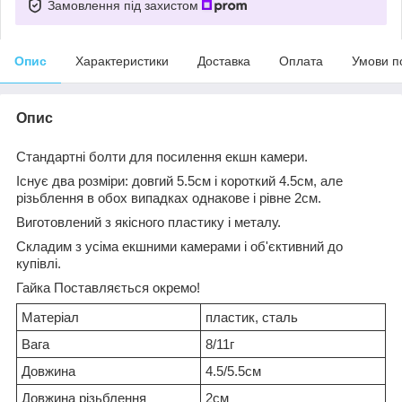
Замовлення під захистом
Опис
Характеристики
Доставка
Оплата
Умови п
Опис
Стандартні болти для посилення екшн камери.
Існує два розміри: довгий 5.5см і короткий 4.5см, але
різьблення в обох випадках однакове і рівне 2см.
Виготовлений з якісного пластику і металу.
Складим з усіма екшними камерами і об'єктивний до
купівлі.
Гайка Поставляється окремо!
Матеріал
пластик, сталь
Вага
8/11г
Довжина
4.5/5.5см
Довжина різьблення
2см