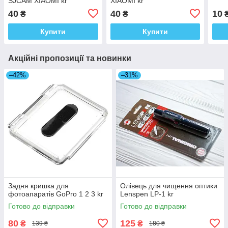
SJCAM XIAOMI kr
XIAOMI kr
40
40
10
₴
₴
Купити
Купити
Акційні пропозиції та новинки
–42%
–31%
Задня кришка для
Олівець для чищення оптики
фотоапаратів GoPro 1 2 3 kr
Lenspen LP-1 kr
Готово до відправки
Готово до відправки
80
125
₴
₴
139 ₴
180 ₴