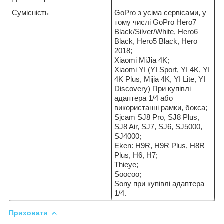
Сумісність
GoPro з усіма сервісами, у
тому числі GoPro Hero7
Black/Silver/White, Hero6
Black, Hero5 Black, Hero
2018;
Xiaomi MiJia 4K;
Xiaomi YI (YI Sport, YI 4K, YI
4K Plus, Mijia 4K, YI Lite, YI
Discovery) При купівлі
адаптера 1/4 або
використанні рамки, бокса;
Sjcam SJ8 Pro, SJ8 Plus,
SJ8 Air, SJ7, SJ6, SJ5000,
SJ4000;
Eken: H9R, H9R Plus, H8R
Plus, H6, H7;
Thieye;
Soocoo;
Sony при купівлі адаптера
1/4.
Приховати