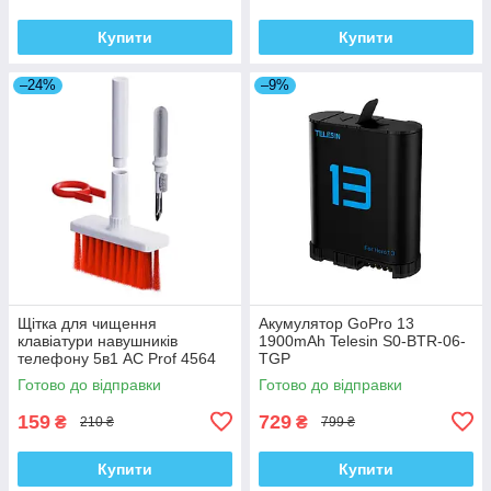
Купити
Купити
–24%
–9%
Щітка для чищення
Акумулятор GoPro 13
клавіатури навушників
1900mAh Telesin S0-BTR-06-
телефону 5в1 AC Prof 4564
TGP
kr
Готово до відправки
Готово до відправки
159
729
₴
₴
210 ₴
799 ₴
Купити
Купити