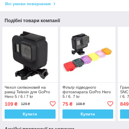
Всі умови повернення
Подібні товари компанії
Чехол силіконовий на
Фільтр підводного
Гран
рамці Telesin для GoPro
фотоапарата GoPro Hero
SNC 
Hero 5 / 6 / 7 kr
5 / 6. 7 kr
/ 6. 
109
75
849
₴
₴
129 ₴
108 ₴
Купити
Купити