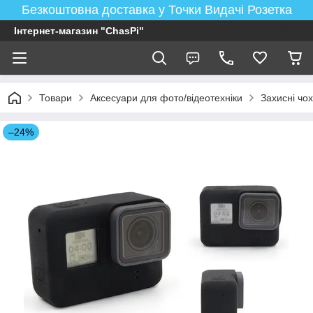
Безкоштовна доставка у Точки Видачі Розетка
Інтернет-магазин "ChasPi"
Товари
Аксесуари для фото/відеотехніки
Захисні чох
–24%