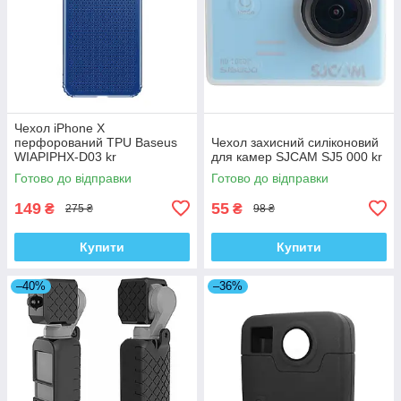
Чехол iPhone X
перфорований TPU Baseus
Чехол захисний силіконовий
WIAPIPHX-D03 kr
для камер SJCAM SJ5 000 kr
Готово до відправки
Готово до відправки
149
55
₴
₴
275 ₴
98 ₴
Купити
Купити
–40%
–36%