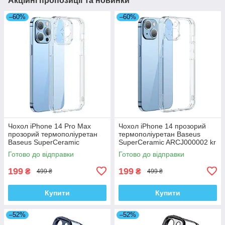
Акційні пропозиції та новинки
–60%
–60%
Чохол iPhone 14 Pro Max
Чохол iPhone 14 прозорий
прозорий термополіуретан
термополіуретан Baseus
Baseus SuperCeramic
SuperCeramic ARCJ000002 kr
ARCJ010102 kr
Готово до відправки
Готово до відправки
199
199
₴
₴
499 ₴
499 ₴
Купити
Купити
–52%
–52%