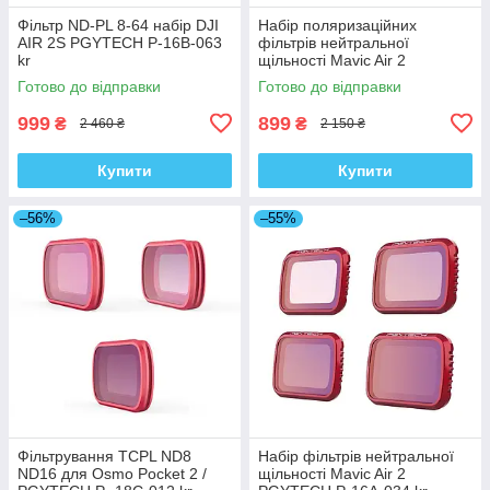
Фільтр ND-PL 8-64 набір DJI
Набір поляризаційних
AIR 2S PGYTECH P-16B-063
фільтрів нейтральної
kr
щільності Mavic Air 2
PGYTECH P-16A-035 kr
Готово до відправки
Готово до відправки
999
899
₴
₴
2 460 ₴
2 150 ₴
Купити
Купити
–56%
–55%
Фільтрування TCPL ND8
Набір фільтрів нейтральної
ND16 для Osmo Pocket 2 /
щільності Mavic Air 2