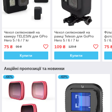
Чехол силіконовий на
Чехол силіконовий на
Філь
камеру TELESIN для GPro
рамці Telesin для GoPro
фото
Hero 5 / 6 / 7 kr
Hero 5 / 6 / 7 kr
5 / 6
75
109
75
₴
₴
99 ₴
129 ₴
Купити
Купити
Акційні пропозиції та новинки
–66%
–60%