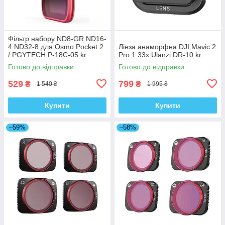
Фільтр набору ND8-GR ND16-
4 ND32-8 для Osmo Pocket 2
Лінза анаморфна DJI Mavic 2
/ PGYTECH P-18C-05 kr
Pro 1.33x Ulanzi DR-10 kr
Готово до відправки
Готово до відправки
529
799
₴
₴
1 540 ₴
1 995 ₴
Купити
Купити
–59%
–58%