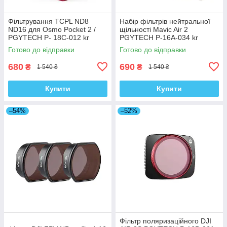
Фільтрування TCPL ND8
Набір фільтрів нейтральної
ND16 для Osmo Pocket 2 /
щільності Mavic Air 2
PGYTECH P- 18C-012 kr
PGYTECH P-16A-034 kr
Готово до відправки
Готово до відправки
680
690
₴
₴
1 540 ₴
1 540 ₴
Купити
Купити
–54%
–52%
Фільтр поляризаційного DJI