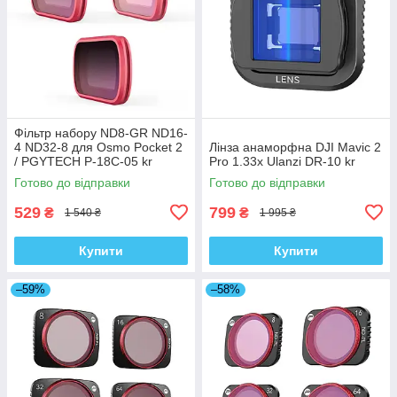
Фільтр набору ND8-GR ND16-
4 ND32-8 для Osmo Pocket 2
Лінза анаморфна DJI Mavic 2
/ PGYTECH P-18C-05 kr
Pro 1.33x Ulanzi DR-10 kr
Готово до відправки
Готово до відправки
529
799
₴
₴
1 540 ₴
1 995 ₴
Купити
Купити
–59%
–58%