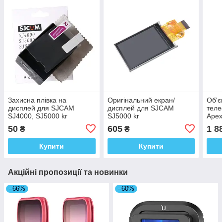
Захисна плівка на
Оригінальний екран/
Об'є
дисплей для SJCAM
дисплей для SJCAM
теле
SJ4000, SJ5000 kr
SJ5000 kr
Apex
50
605
1 8
₴
₴
Купити
Купити
Акційні пропозиції та новинки
–66%
–60%