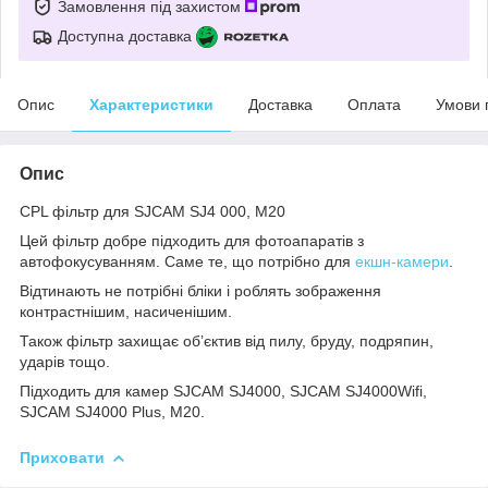
Замовлення під захистом
Доступна доставка
Опис
Характеристики
Доставка
Оплата
Умови 
Опис
CPL фільтр для SJCAM SJ4 000, M20
Цей фільтр добре підходить для фотоапаратів з
автофокусуванням. Саме те, що потрібно для
екшн-камери
.
Відтинають не потрібні бліки і роблять зображення
контрастнішим, насиченішим.
Також фільтр захищає об’єктив від пилу, бруду, подряпин,
ударів тощо.
Підходить для камер SJCAM SJ4000, SJCAM SJ4000Wifi,
SJCAM SJ4000 Plus, M20.
Приховати