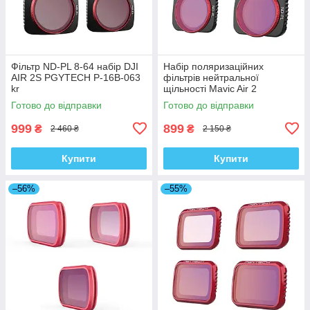
Фільтр ND-PL 8-64 набір DJI
Набір поляризаційних
AIR 2S PGYTECH P-16B-063
фільтрів нейтральної
kr
щільності Mavic Air 2
PGYTECH P-16A-035 kr
Готово до відправки
Готово до відправки
999
899
₴
₴
2 460 ₴
2 150 ₴
Купити
Купити
–56%
–55%