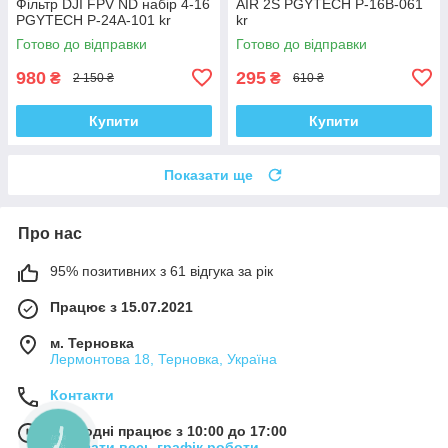
Фільтр DJI FPV ND набір 4-16
AIR 2S PGYTECH P-16B-061
PGYTECH P-24A-101 kr
kr
Готово до відправки
Готово до відправки
980
295
₴
₴
2 150 ₴
610 ₴
Купити
Купити
Показати ще
Про нас
95% позитивних з 61 відгука за рік
Працює з 15.07.2021
м. Терновка
Лермонтова 18, Терновка, Україна
Контакти
Сьогодні працює з 10:00 до 17:00
КНОПКА
Показати весь графік роботи
ЗВ'ЯЗКУ