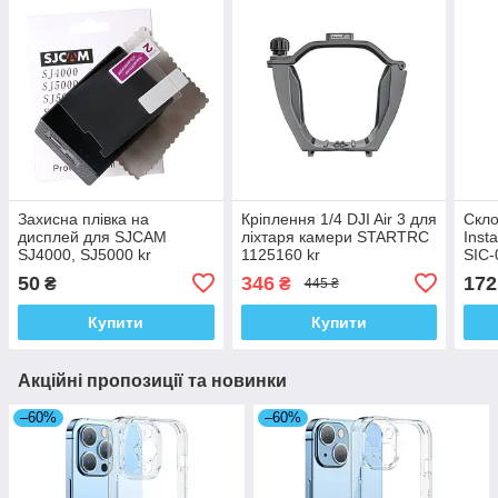
Захисна плівка на
Кріплення 1/4 DJI Air 3 для
Скло
дисплей для SJCAM
ліхтаря камери STARTRC
Inst
SJ4000, SJ5000 kr
1125160 kr
SIC-
50
346
172
₴
₴
445 ₴
Купити
Купити
Акційні пропозиції та новинки
–60%
–60%