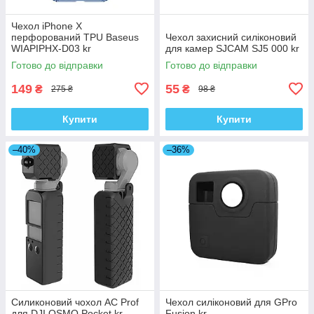
Чехол iPhone X
перфорований TPU Baseus
Чехол захисний силіконовий
WIAPIPHX-D03 kr
для камер SJCAM SJ5 000 kr
Готово до відправки
Готово до відправки
149
55
₴
₴
275 ₴
98 ₴
Купити
Купити
–40%
–36%
Силиконовий чохол AC Prof
Чехол силіконовий для GPro
для DJI OSMO Pocket kr
Fusion kr