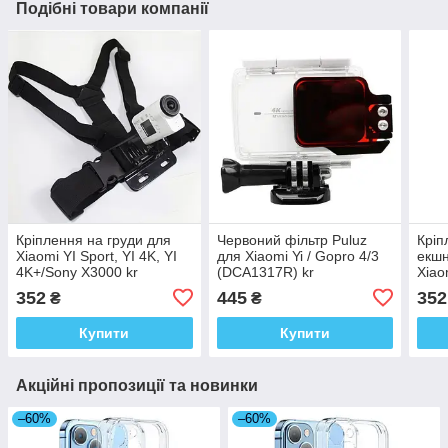
Подібні товари компанії
Кріплення на груди для
Червоний фільтр Puluz
Кріп
Xiaomi YI Sport, YI 4K, YI
для Xiaomi Yi / Gopro 4/3
екшн
4K+/Sony X3000 kr
(DCA1317R) kr
Xiao
352
445
352
₴
₴
Купити
Купити
Акційні пропозиції та новинки
–60%
–60%