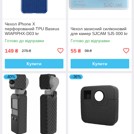
Чехол iPhone X
перфорований TPU Baseus
Чехол захисний силіконовий
WIAPIPHX-D03 kr
для камер SJCAM SJ5 000 kr
Готово до відправки
Готово до відправки
149
55
₴
₴
275 ₴
98 ₴
Купити
Купити
–40%
–36%