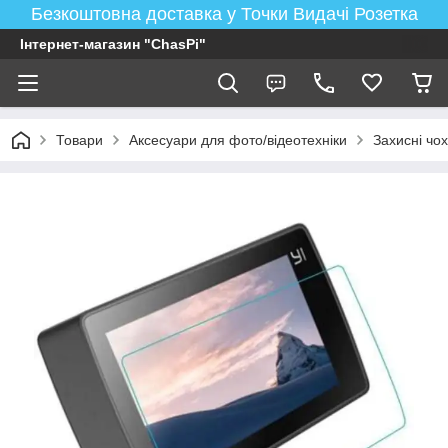
Безкоштовна доставка у Точки Видачі Розетка
Інтернет-магазин "ChasPi"
Товари
Аксесуари для фото/відеотехніки
Захисні чох