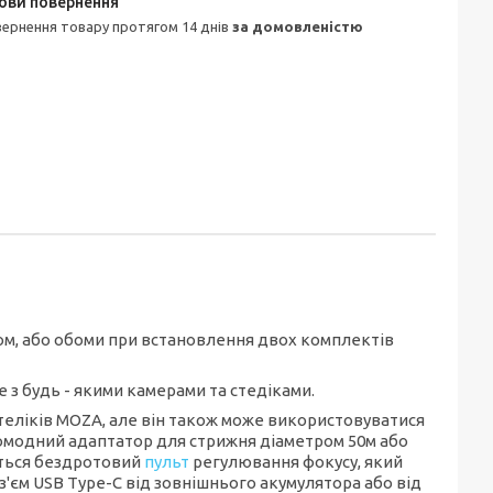
овернення товару протягом 14 днів
за домовленістю
ом, або обоми при встановлення двох комплектів
 з будь - якими камерами та стедіками.
теліків MOZA, але він також може використовуватися
ромодний адаптатор для стрижня діаметром 50м або
иться бездротовий
пульт
регулювання фокусу, який
'єм USB Type-C від зовнішнього акумулятора або від