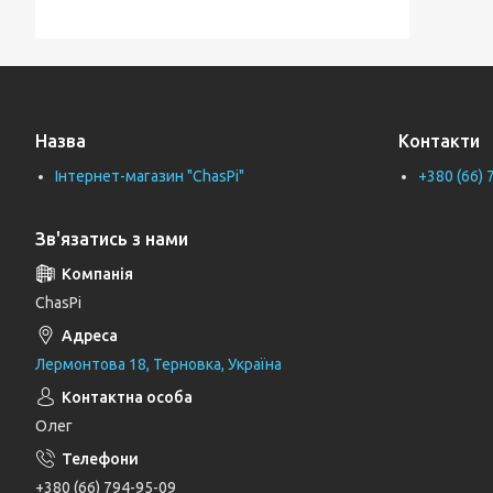
Тримачі для ванної кімнати
Тримачі рушників
Тримачі туалетного паперу
Назва
Контакти
Труби каналізаційні
Інтернет-магазин "ChasPi"
+380 (66) 
Унітази
Фіранки для ванни
Зв'язатись з нами
Фітинги для водопровідних труб
Циркуляційні насоси
ChasPi
Генератори
Лермонтова 18, Терновка, Україна
Шлангові під'єднання та перемикаючі
вентилі
Олег
Шланги для душу
Тримачі, кронштейни та штанги для
+380 (66) 794-95-09
душу