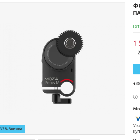
Ф
П
Гот
1 
2
+38
У к
–37%
куп