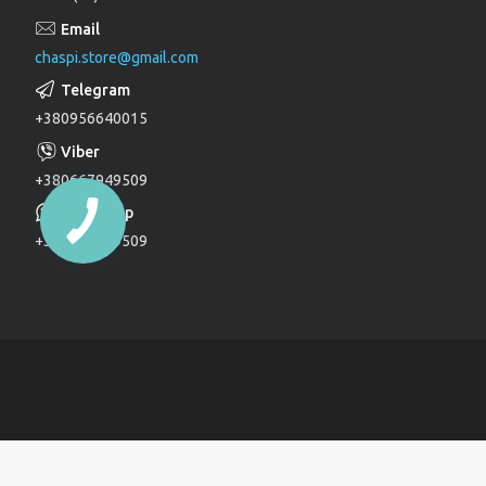
Лійки для душу
chaspi.store@gmail.com
Душові комплекти
Верхні та бічні душі
+380956640015
Трапи
Паяльники для пластикових труб
+380667949509
Дзеркала
+380667949509
Дитячі ліжечка
Журнальні столи
Комоди
Комоди та пеленатори
Комп'ютерні столи
Кухонні модулі
Ліжка