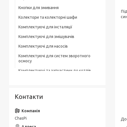
Кнопки для змивання
Пі
си
Колектори та колекторні шафи
Комплектуючі для інсталяції
Комплектуючі для змішувачів
Комплектуючі для насосів
Комплектуючі для систем зворотного
осмосу
Комплектуючі та запчастини до котлів
Комплектувальна запірна арматура
Кухонні мийки
Контакти
Лотки для зливної каналізації
Мильниці
ChasPi
До
Монтажні елементи