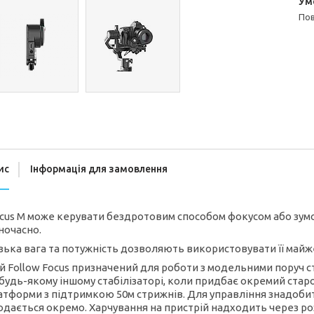
п
ис
Інформація для замовлення
ocus M може керувати бездротовим способом фокусом або зум
ночасно.
зька вага та потужність дозволяють використовувати її майже
й Follow Focus призначений для роботи з модельними поруч с
 будь-якому іншому стабілізаторі, коли придбає окремий ста
атформи з підтримкою 50м стрижнів. Для управління знадоб
одається окремо. Харчування на пристрій надходить через роз