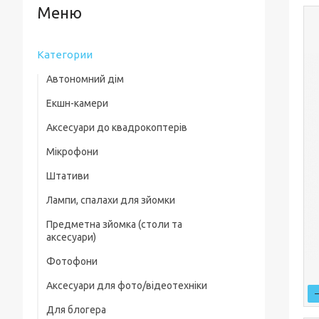
Категории
Автономний дім
Екшн-камери
Аксесуари до квадрокоптерів
Мікрофони
Комплектуючі для квадрокоптерів
Штативи
Кейси для квадрокоптерів
Лампи, спалахи для зйомки
Фільтри, лінзи
Предметна зйомка (столи та
Пропелери та захист
аксесуари)
Зарядні пристрої
Фотофони
Предметні столи
Для посадки
Аксесуари для фото/відеотехніки
Лайткуби (фотобокси)
Скидання вантажу
Для блогера
Фільтри, лінзи
Аксесуари для предметного знімання