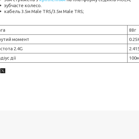
зубчасте колесо.
кабель 3.5м Male TRS/3.5м Male TRS;
ага
88г
рутий момент
0.25
стота 2.4G
2.41
діус дії
100