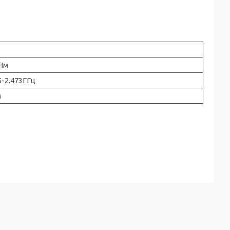
Нм
5-2.473ГГц
м