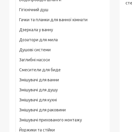
Рамки
ст
Гігієнічний душ
Для смартфонів
Гачки та планки для ванної кімнати
На груди / плече / пояс
Дзеркала у ванну
Штативні головки
Дозатори для мила
Магнітні тримачі
Душові системи
Для велосипеда, мотоцикла
Заглибні насоси
Карабіни туристичні
Смесители для биде
Слайдеры
Змішувачі для ванни
Универсальные
Змішувачі для душу
Основания, клипсы
Змішувачі для кухні
Змішувачі для раковини
Змішувачі прихованого монтажу
Йоржики та стійки