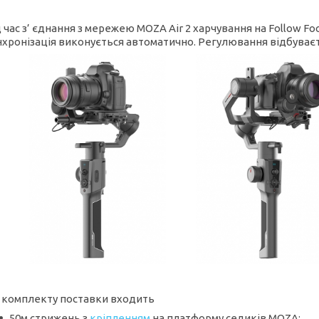
д час з’ єднання з мережею MOZA Air 2 харчування на Follow F
нхронізація виконується автоматично. Регулювання відбуваєт
 комплекту поставки входить
50м стрижень з
кріпленням
на платформу седиків MOZA;