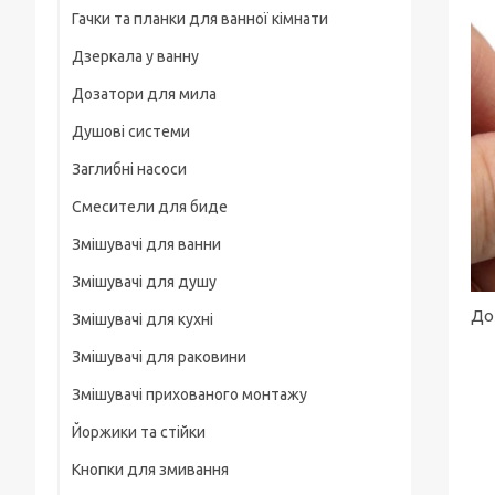
Гачки та планки для ванної кімнати
На груди / плече / пояс
Дзеркала у ванну
Штативні головки
Дозатори для мила
Магнітні тримачі
Душові системи
Для велосипеда, мотоцикла
Заглибні насоси
Карабіни туристичні
Смесители для биде
Слайдеры
Змішувачі для ванни
Универсальные
Змішувачі для душу
Основания, клипсы
До
Змішувачі для кухні
Змішувачі для раковини
Змішувачі прихованого монтажу
Йоржики та стійки
Кнопки для змивання