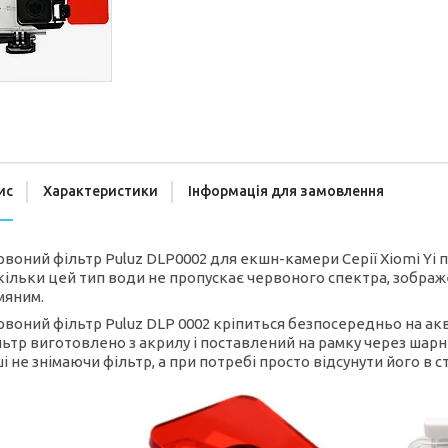
ис
Характеристики
Інформація для замовлення
рвоний фільтр Puluz DLP0002 для екшн-камери Серії Xiomi Yi 
кільки цей тип води не пропускає червоного спектра, зображен
мяним.
рвоний фільтр Puluz DLP 0002 кріпиться безпосередньо на ак
льтр виготовлено з акрилу і поставлений на рамку через шарні
і не знімаючи фільтр, а при потребі просто відсунути його в с