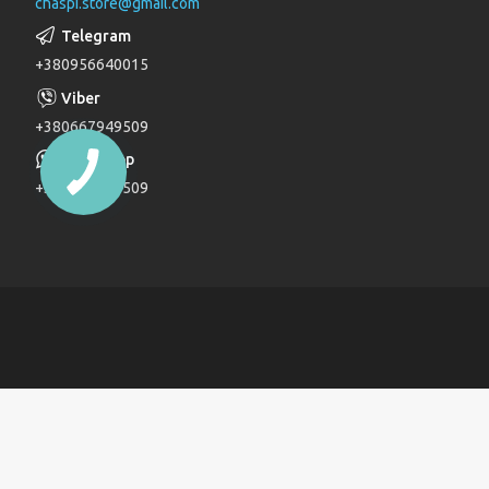
chaspi.store@gmail.com
Душові комплекти
Верхні та бічні душі
+380956640015
Трапи
Паяльники для пластикових труб
+380667949509
Дзеркала
+380667949509
Дитячі ліжечка
Журнальні столи
Комоди
Комоди та пеленатори
Комп'ютерні столи
Кухонні модулі
Ліжка
Обідні столи