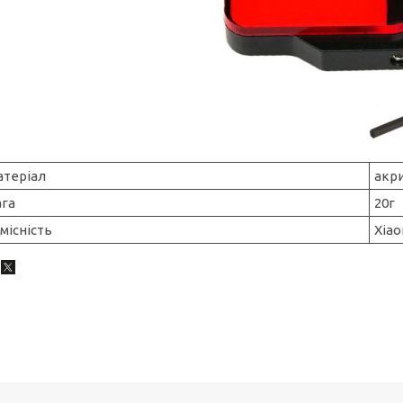
атеріал
акр
ага
20г
місність
Xiao