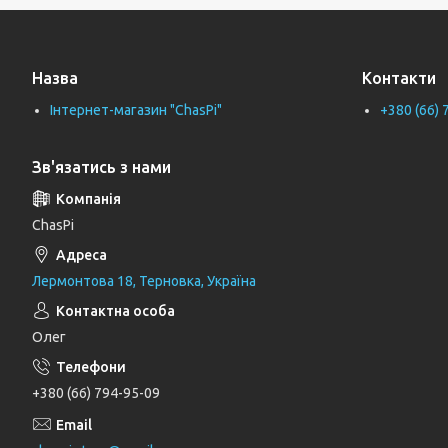
Тримачі рушників
Тримачі туалетного паперу
Назва
Контакти
Труби каналізаційні
Інтернет-магазин "ChasPi"
+380 (66) 
Унітази
Фіранки для ванни
Зв'язатись з нами
Фітинги для водопровідних труб
Циркуляційні насоси
ChasPi
Генератори
Лермонтова 18, Терновка, Україна
Шлангові під'єднання та перемикаючі
вентилі
Олег
Шланги для душу
Тримачі, кронштейни та штанги для
+380 (66) 794-95-09
душу
Лійки для душу