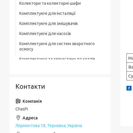
Колектори та колекторні шафи
Комплектуючі для інсталяції
Комплектуючі для змішувачів
Комплектуючі для насосів
Комплектуючі для систем зворотного
осмосу
М
Комплектуючі та запчастини до котлів
В
Комплектувальна запірна арматура
Су
Кухонні мийки
Контакти
Лотки для зливної каналізації
Мильниці
ChasPi
Монтажні елементи
Набори для ванної кімнати
Лермонтова 18, Терновка, Україна
Набори змішувачів