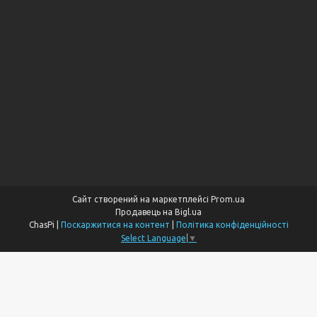
Сайт створений на маркетплейсі
Prom.ua
Продавець на Bigl.ua
ChasPi |
Поскаржитися на контент
|
Політика конфіденційності
Select Language
▼