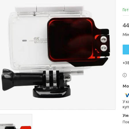
Гот
44
Мін
+38
У к
куп
п