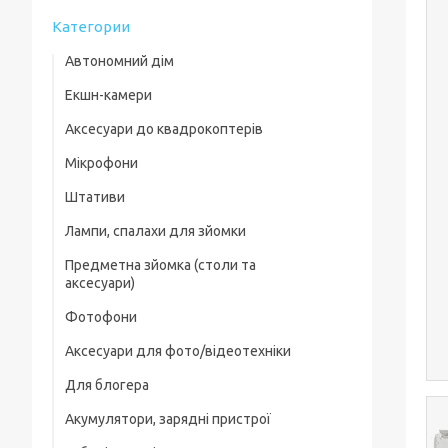
Категории
Автономний дім
Екшн-камери
Аксесуари до квадрокоптерів
Мікрофони
Комплектуючі для квадрокоптерів
Штативи
Кейси для квадрокоптерів
Лампи, спалахи для зйомки
Фільтри, лінзи
Предметна зйомка (столи та
Пропелери та захист
аксесуари)
Зарядні пристрої
Фотофони
Предметні столи
Для посадки
Аксесуари для фото/відеотехніки
Лайткуби (фотобокси)
Скидання вантажу
Для блогера
Фільтри, лінзи
Аксесуари для предметного знімання
Акумулятори, зарядні пристрої
Рамки, тримачі, ріги
Захисні чохли, плівки
Генератор дыма