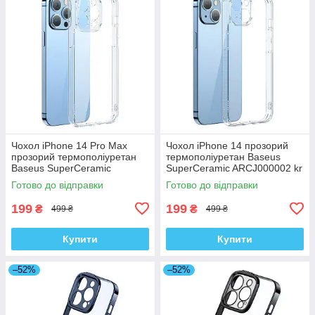
Чохол iPhone 14 Pro Max
Чохол iPhone 14 прозорий
прозорий термополіуретан
термополіуретан Baseus
Baseus SuperCeramic
SuperCeramic ARCJ000002 kr
ARCJ010102 kr
Готово до відправки
Готово до відправки
199
199
₴
₴
499 ₴
499 ₴
Купити
Купити
–52%
–52%