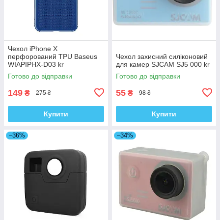
Чехол iPhone X
перфорований TPU Baseus
Чехол захисний силіконовий
WIAPIPHX-D03 kr
для камер SJCAM SJ5 000 kr
Готово до відправки
Готово до відправки
149
55
₴
₴
275 ₴
98 ₴
Купити
Купити
–36%
–34%