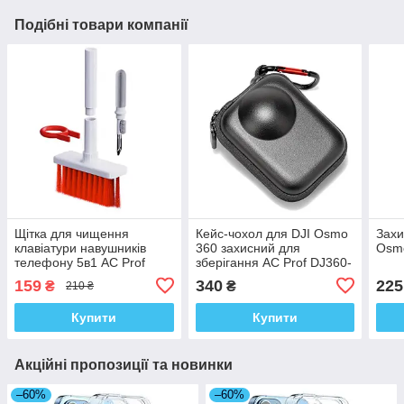
Подібні товари компанії
Щітка для чищення
Кейс-чохол для DJI Osmo
Захи
клавіатури навушників
360 захисний для
Osmo
телефону 5в1 AC Prof
зберігання AC Prof DJ360-
4564 kr
5
159
340
225
₴
₴
210 ₴
Купити
Купити
Акційні пропозиції та новинки
–60%
–60%