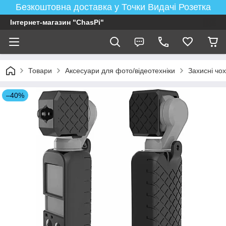
Безкоштовна доставка у Точки Видачі Розетка
Інтернет-магазин "ChasPi"
Товари
Аксесуари для фото/відеотехніки
Захисні чох
–40%