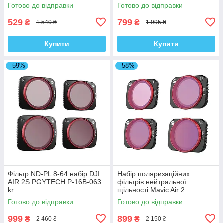
Готово до відправки
Готово до відправки
529
799
₴
₴
1 540 ₴
1 995 ₴
Купити
Купити
–59%
–58%
Фільтр ND-PL 8-64 набір DJI
Набір поляризаційних
AIR 2S PGYTECH P-16B-063
фільтрів нейтральної
kr
щільності Mavic Air 2
PGYTECH P-16A-035 kr
Готово до відправки
Готово до відправки
999
899
₴
₴
2 460 ₴
2 150 ₴