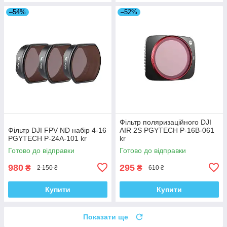
–54%
–52%
Фільтр поляризаційного DJI
Фільтр DJI FPV ND набір 4-16
AIR 2S PGYTECH P-16B-061
PGYTECH P-24A-101 kr
kr
Готово до відправки
Готово до відправки
980
295
₴
₴
2 150 ₴
610 ₴
Купити
Купити
Показати ще