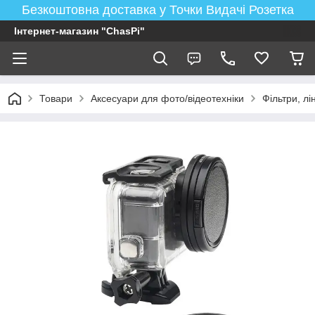
Безкоштовна доставка у Точки Видачі Розетка
Інтернет-магазин "ChasPi"
Товари
Аксесуари для фото/відеотехніки
Фільтри, лі