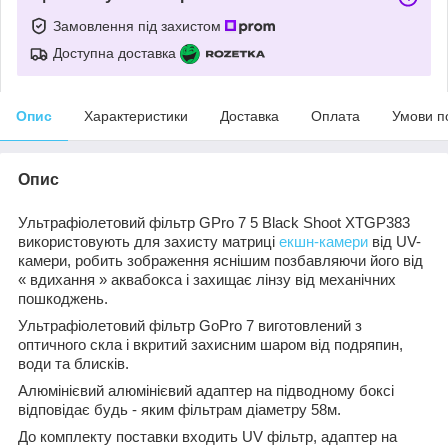
Замовлення під захистом
Доступна доставка
Опис
Характеристики
Доставка
Оплата
Умови п
Опис
Ультрафіолетовий фільтр GPro 7 5 Black Shoot XTGP383
використовують для захисту матриці
екшн-камери
від UV-
камери, робить зображення яснішим позбавляючи його від
« вдихання » аквабокса і захищає лінзу від механічних
пошкоджень.
Ультрафіолетовий фільтр GoPro 7 виготовлений з
оптичного скла і вкритий захисним шаром від подряпин,
води та блисків.
Алюмінієвий алюмінієвий адаптер на підводному боксі
відповідає будь - яким фільтрам діаметру 58м.
До комплекту поставки входить UV фільтр, адаптер на