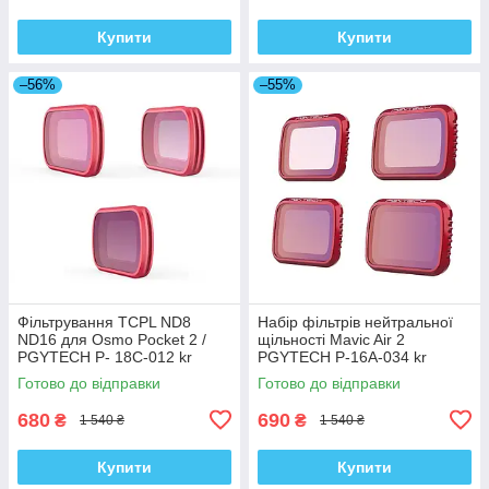
Купити
Купити
–56%
–55%
Фільтрування TCPL ND8
Набір фільтрів нейтральної
ND16 для Osmo Pocket 2 /
щільності Mavic Air 2
PGYTECH P- 18C-012 kr
PGYTECH P-16A-034 kr
Готово до відправки
Готово до відправки
680
690
₴
₴
1 540 ₴
1 540 ₴
Купити
Купити