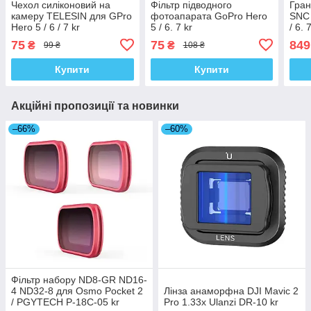
Чехол силіконовий на
Фільтр підводного
Гран
камеру TELESIN для GPro
фотоапарата GoPro Hero
SNC 
Hero 5 / 6 / 7 kr
5 / 6. 7 kr
/ 6. 
75
75
849
₴
₴
99 ₴
108 ₴
Купити
Купити
Акційні пропозиції та новинки
–66%
–60%
Фільтр набору ND8-GR ND16-
4 ND32-8 для Osmo Pocket 2
Лінза анаморфна DJI Mavic 2
/ PGYTECH P-18C-05 kr
Pro 1.33x Ulanzi DR-10 kr