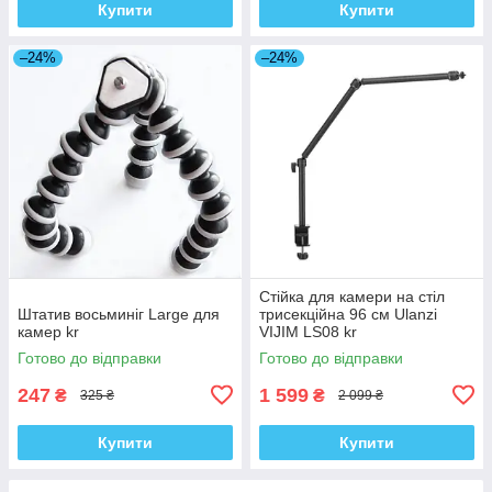
Купити
Купити
–24%
–24%
Стійка для камери на стіл
Штатив восьминіг Large для
трисекційна 96 см Ulanzi
камер kr
VIJIM LS08 kr
Готово до відправки
Готово до відправки
247
1 599
₴
₴
325 ₴
2 099 ₴
Купити
Купити