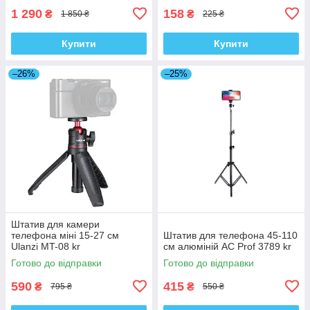
1 290
158
₴
₴
1 850 ₴
225 ₴
Купити
Купити
–26%
–25%
Штатив для камери
телефона міні 15-27 см
Штатив для телефона 45-110
Ulanzi MT-08 kr
см алюміній AC Prof 3789 kr
Готово до відправки
Готово до відправки
590
415
₴
₴
795 ₴
550 ₴