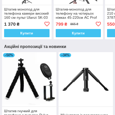
Штатив монопод для
Штатив-монопод для
Штат
телефона камери високий
телефону на чотирьох
210 
160 см пульт Ulanzi SK-03
ніжках 45-220см AC Prof
3787
kr
P320 kr
1 370
799
550
₴
₴
865 ₴
Купити
Купити
Акційні пропозиції та новинки
–50%
–34%
Штатив гнучкий для
телефона з пультом Puluz
Мініштатив із регулюванням