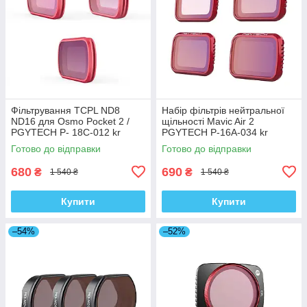
Фільтрування TCPL ND8
Набір фільтрів нейтральної
ND16 для Osmo Pocket 2 /
щільності Mavic Air 2
PGYTECH P- 18C-012 kr
PGYTECH P-16A-034 kr
Готово до відправки
Готово до відправки
680
690
₴
₴
1 540 ₴
1 540 ₴
Купити
Купити
–54%
–52%