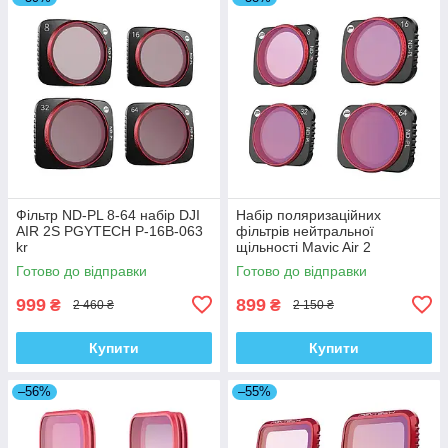
Фільтр ND-PL 8-64 набір DJI
Набір поляризаційних
AIR 2S PGYTECH P-16B-063
фільтрів нейтральної
kr
щільності Mavic Air 2
PGYTECH P-16A-035 kr
Готово до відправки
Готово до відправки
999
899
₴
₴
2 460 ₴
2 150 ₴
Купити
Купити
–56%
–55%