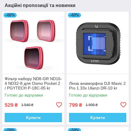
Акційні пропозиції та новинки
–66%
–60%
Фільтр набору ND8-GR ND16-
4 ND32-8 для Osmo Pocket 2
Лінза анаморфна DJI Mavic 2
/ PGYTECH P-18C-05 kr
Pro 1.33x Ulanzi DR-10 kr
Готово до відправки
Готово до відправки
529
799
₴
₴
1 540 ₴
1 995 ₴
Купити
Купити
–59%
–58%