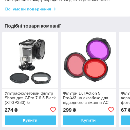
Всі умови повернення
Подібні товари компанії
Ультрафіолетовий фільтр
Фільтри DJI Action 5
Філь
Shoot для GPro 7 6 5 Black
Pro/4/3 на аквабокс для
черв
(XTGP383) kr
підводного знімання AC
фото
Prof 4897
kr
274
299
67
₴
₴
Купити
Купити