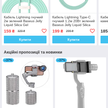
Кабель Lightning гнучкий
Кабель Lightning Type-C
Кабе
2м зелений Baseus Jelly
гнучкий 1.2м 20Вт зелений
каме
Liquid Silica Gel
Baseus Jelly Liquid Silica
CAGD000106 kr
Gel CAGD006 kr
159
199
185
₴
₴
320 ₴
299 ₴
Купити
Купити
Акційні пропозиції та новинки
–37%
–37%