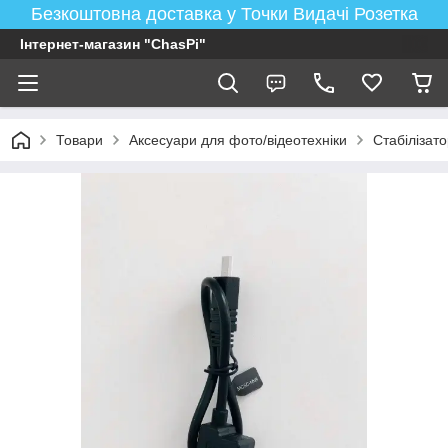
Безкоштовна доставка у Точки Видачі Розетка
Інтернет-магазин "ChasPi"
Товари
Аксесуари для фото/відеотехніки
Стабілізато