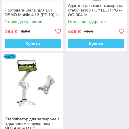
Адаптер для екшн-камери на
Противага Ulanzi для DJI
стабілізатор PGYTECH PGY-
OSMO Mobile 4 / 3 (PT-10) kr
OG-004 kr
Готово до відправки
Готово до відправки
195
449
₴
₴
310 ₴
710 ₴
Купити
Купити
–28%
Стабілізатор для телефона з
віддаленим керуванням
MOZA Mini MX 3