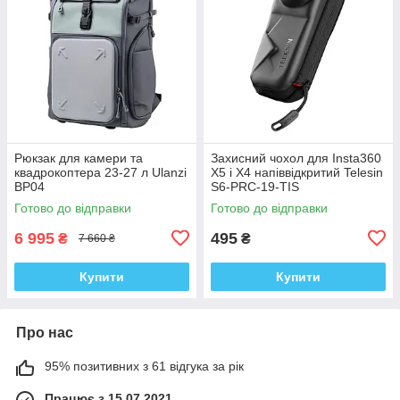
Рюкзак для камери та
Захисний чохол для Insta360
квадрокоптера 23-27 л Ulanzi
X5 і X4 напіввідкритий Telesin
BP04
S6-PRC-19-TIS
Готово до відправки
Готово до відправки
6 995
495
₴
₴
7 660 ₴
Купити
Купити
Про нас
95% позитивних з 61 відгука за рік
Працює з 15.07.2021