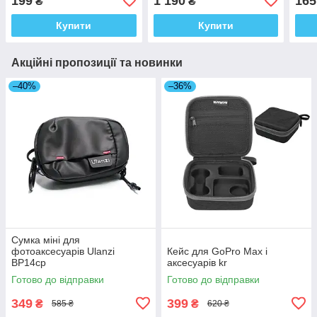
199
1 190
165
₴
₴
Купити
Купити
Акційні пропозиції та новинки
–40%
–36%
Сумка міні для
фотоаксесуарів Ulanzi
Кейс для GoPro Max і
BP14cp
аксесуарів kr
Готово до відправки
Готово до відправки
349
399
₴
₴
585 ₴
620 ₴