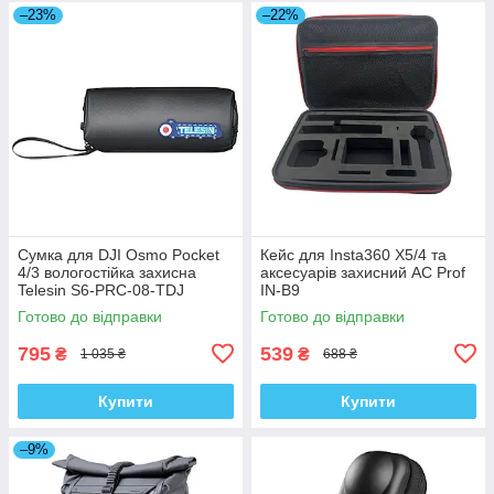
–23%
–22%
Сумка для DJI Osmo Pocket
Кейс для Insta360 X5/4 та
4/3 вологостійка захисна
аксесуарів захисний AC Prof
Telesin S6-PRC-08-TDJ
IN-B9
Готово до відправки
Готово до відправки
795
539
₴
₴
1 035 ₴
688 ₴
Купити
Купити
–9%