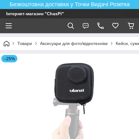
Безкоштовна доставка у Точки Видачі Розетка
Інтернет-магазин "ChasPi"
Товари
Аксесуари для фото/відеотехніки
Кейси, сум
–25%