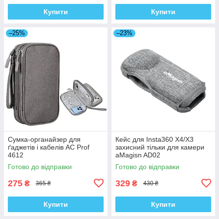
Купити
Купити
–25%
–23%
Сумка-органайзер для
Кейс для Insta360 X4/X3
ґаджетів і кабелів AC Prof
захисний тільки для камери
4612
aMagisn AD02
Готово до відправки
Готово до відправки
275
329
₴
₴
365 ₴
430 ₴
Купити
Купити