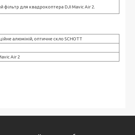
фільтр для квадрокоптера DJI Mavic Air 2.
ційне алюміній, оптичне скло SCHOTT
Mavic Air 2