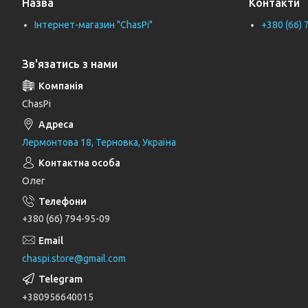
Назва
Контакти
Лійки для душу
Інтернет-магазин "ChasPi"
+380 (66) 
Душові комплекти
Зв'язатись з нами
Верхні та бічні душі
Трапи
ChasPi
Паяльники для пластикових труб
Дзеркала
Лермонтова 18, Терновка, Україна
Дитячі ліжечка
Олег
Журнальні столи
Комоди
+380 (66) 794-95-09
Комоди та пеленатори
Комп'ютерні столи
chaspi.store@gmail.com
Кухонні модулі
+380956640015
Ліжка