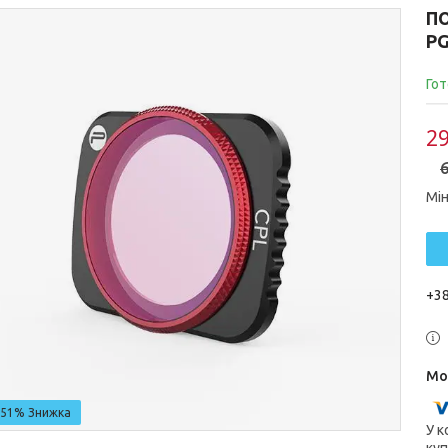
ПО
PG
Гот
29
6
Мін
+38
–51%
У к