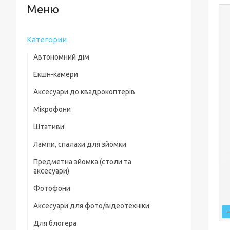
Категории
Автономний дім
Екшн-камери
Аксесуари до квадрокоптерів
Мікрофони
Комплектуючі для квадрокоптерів
Штативи
Кейси для квадрокоптерів
Лампи, спалахи для зйомки
Фільтри, лінзи
Предметна зйомка (столи та
Пропелери та захист
аксесуари)
Зарядні пристрої
Фотофони
Предметні столи
Для посадки
Аксесуари для фото/відеотехніки
Лайткуби (фотобокси)
Скидання вантажу
Для блогера
Фільтри, лінзи
Аксесуари для предметного знімання