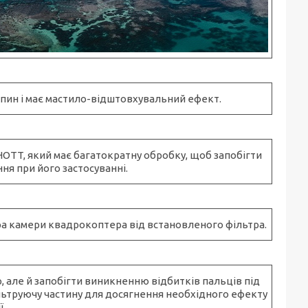
пин і має мастило-відштовхувальний ефект.
CHOTT, який має багатократну обробку, щоб запобігти
я при його застосуванні.
ора камери квадрокоптера від встановленого фільтра.
 але й запобігти виникненню відбитків пальців під
льтруючу частину для досягнення необхідного ефекту
ї.