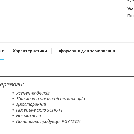
куп
п
ис
Характеристики
Інформація для замовлення
ереваги:
Усунення бликів
Збільшити насиченість кольорів
Двосторонній
Німецьке скло SCHOTT
Низька вага
Початкова продукція PGYTECH