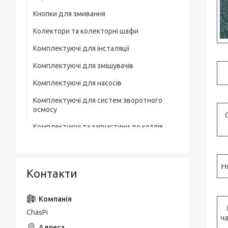
Кнопки для змивання
Колектори та колекторні шафи
Комплектуючі для інсталяції
Комплектуючі для змішувачів
Комплектуючі для насосів
Комплектуючі для систем зворотного
осмосу
Комплектуючі та запчастини до котлів
Комплектувальна запірна арматура
Кухонні мийки
Н
Контакти
Лотки для зливної каналізації
Мильниці
ChasPi
Монтажні елементи
ч