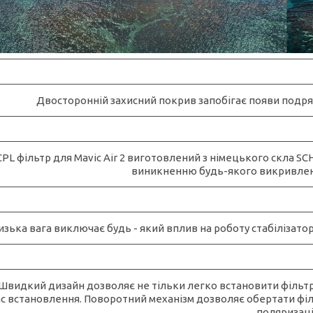
Двосторонній захисний покрив запобігає появи подря
CPL фільтр для Mavic Air 2 виготовлений з німецького скла S
виникненню будь-якого викривленн
изька вага виключає будь - який вплив на роботу стабілізат
Швидкий дизайн дозволяє не тільки легко встановити фільтр,
ас встановлення. Поворотний механізм дозволяє обертати фі
поляризаці