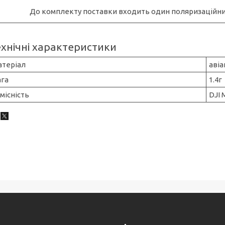
До комплекту поставки входить один поляризаційний 
ехнічні характеристики
атеріал
авіа
ага
1.4г
місність
DJI 