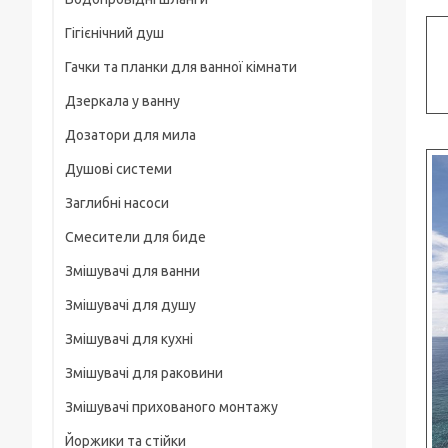
Рамки
Гігієнічний душ
Для смартфонів
Гачки та планки для ванної кімнати
На груди / плече / пояс
Дзеркала у ванну
Штативні головки
Дозатори для мила
Магнітні тримачі
Душові системи
Для велосипеда, мотоцикла
Заглибні насоси
Карабіни туристичні
Смесители для биде
Слайдеры
Змішувачі для ванни
Универсальные
Змішувачі для душу
Основания, клипсы
Змішувачі для кухні
Змішувачі для раковини
Змішувачі прихованого монтажу
Йоржики та стійки