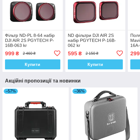
Фільтр ND-PL 8-64 набір
ND фільтри DJI AIR 2S
Поля
DJI AIR 2S PGYTECH P-
набір PGYTECH P-16B-
Mavi
16B-063 kr
062 kr
16A-
999
595
299
₴
₴
2 460 ₴
2 150 ₴
Купити
Купити
Акційні пропозиції та новинки
–57%
–36%