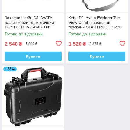
Захисний кейс DJI AVATA
Кейс DJI Avata Explorer/Pro
пластиковий герметичний
View Combo захисний
PGYTECH P-36B-020 kr
пружний STARTRC 1119220
kr
Готово до відправки
Готово до відправки
2 540
1 520
₴
₴
5 880 ₴
2 375 ₴
Купити
Купити
–33%