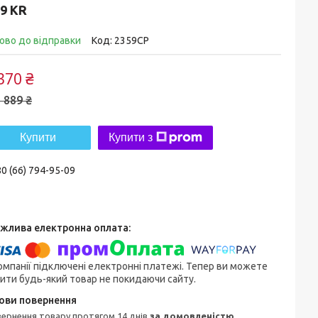
9 KR
ово до відправки
Код:
2359CP
370 ₴
 889 ₴
Купити
Купити з
0 (66) 794-95-09
омпанії підключені електронні платежі. Тепер ви можете
ити будь-який товар не покидаючи сайту.
овернення товару протягом 14 днів
за домовленістю