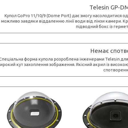
Telesin GP-D
Купол GoPro 11/10/9 (Dome Port) дає змогу насолодитися 
можливо завдяки віддаленню лінії води від лінзи камери. Кр
підводний бокс із гермет
Немає спотв
Спеціальна форма купола розроблена інженерами Telesin дл
ирокий кут захоплення зображення. Якісний акрил із високою
спотворенн