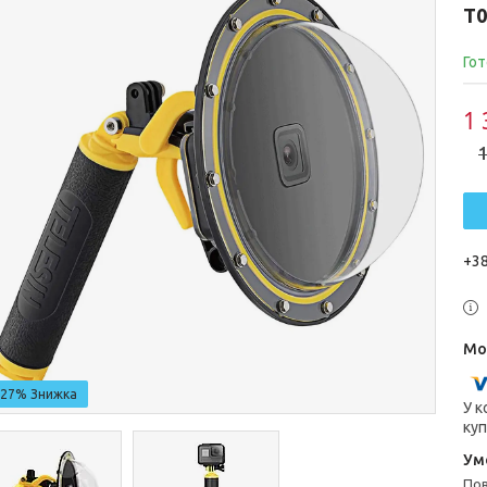
T0
Гот
1 
1
+38
–27%
У к
куп
п