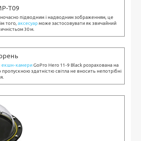
MP-T09
одночасно підводним і надводним зображенням, це
ім того,
аксесуар
може застосовувати як звичайний
ичністьом 30 м.
орень
я
екшн-камери
GoPro Hero 11-9 Black розрахована на
 пропускною здатністю світла не вносить непотрібні
я.