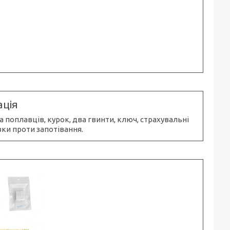
ція
 поплавців, курок, два гвинти, ключ, страхувальні
вки проти запотівання.