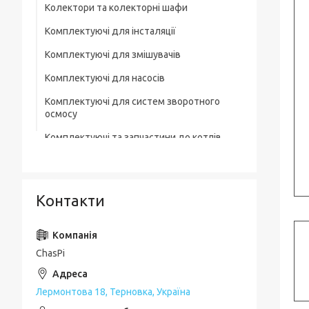
Колектори та колекторні шафи
Комплектуючі для інсталяції
Комплектуючі для змішувачів
Комплектуючі для насосів
Комплектуючі для систем зворотного
осмосу
Комплектуючі та запчастини до котлів
Комплектувальна запірна арматура
Кухонні мийки
Контакти
Лотки для зливної каналізації
Мильниці
ChasPi
Монтажні елементи
Набори для ванної кімнати
Лермонтова 18, Терновка, Україна
Набори змішувачів