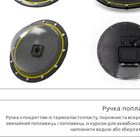
Ручка попл
Ручка з покриттям із термоеластопласту, порожниста всере
звичайний поплавець і поплавець із курком для аквабокса
наповнити водою або зберігати