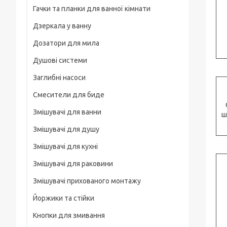
Гачки та планки для ванної кімнати
На груди / плече / пояс
Дзеркала у ванну
Штативні головки
Дозатори для мила
Магнітні тримачі
Душові системи
Для велосипеда, мотоцикла
Заглибні насоси
Карабіни туристичні
Смесители для биде
Слайдеры
Змішувачі для ванни
ш
Универсальные
Змішувачі для душу
Основания, клипсы
Змішувачі для кухні
Змішувачі для раковини
Змішувачі прихованого монтажу
Йоржики та стійки
Кнопки для змивання