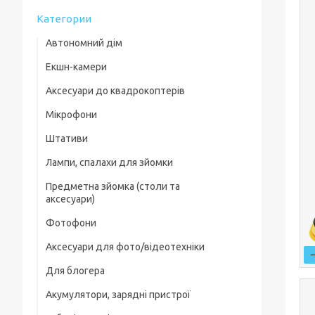
Категории
Автономний дім
Екшн-камери
Аксесуари до квадрокоптерів
Мікрофони
Комплектуючі для квадрокоптерів
Штативи
Кейси для квадрокоптерів
Лампи, спалахи для зйомки
Фільтри, лінзи
Предметна зйомка (столи та
Пропелери та захист
аксесуари)
Зарядні пристрої
Фотофони
Предметні столи
Для посадки
Аксесуари для фото/відеотехніки
Лайткуби (фотобокси)
Скидання вантажу
Для блогера
Фільтри, лінзи
Аксесуари для предметного знімання
Акумулятори, зарядні пристрої
Рамки, тримачі, ріги
Захисні чохли, плівки
Генератор дыма