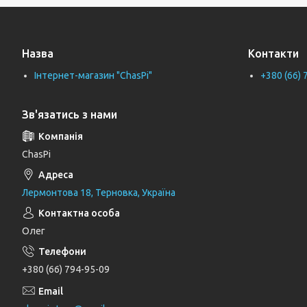
Тримачі рушників
Тримачі туалетного паперу
Назва
Контакти
Труби каналізаційні
Інтернет-магазин "ChasPi"
+380 (66) 
Унітази
Фіранки для ванни
Зв'язатись з нами
Фітинги для водопровідних труб
Циркуляційні насоси
ChasPi
Генератори
Лермонтова 18, Терновка, Україна
Шлангові під'єднання та перемикаючі
вентилі
Олег
Шланги для душу
Тримачі, кронштейни та штанги для
+380 (66) 794-95-09
душу
Лійки для душу