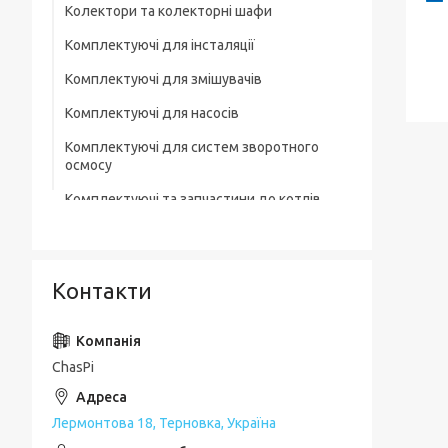
Колектори та колекторні шафи
Комплектуючі для інсталяції
Комплектуючі для змішувачів
Комплектуючі для насосів
Комплектуючі для систем зворотного
осмосу
Комплектуючі та запчастини до котлів
Комплектувальна запірна арматура
Кухонні мийки
Контакти
Лотки для зливної каналізації
Мильниці
ChasPi
Монтажні елементи
Набори для ванної кімнати
Лермонтова 18, Терновка, Україна
Набори змішувачів