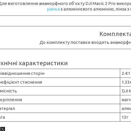
Для виготовлення амаморфного об’єкту DJI Mavic 2 Pro викори
рамка
з алюмінієвого алюмінію, лінза з
Комплекта
До комплекту поставки входить анаморфна
ехнічні характеристики
іввідношення сторін
2.4:1
ефіцієнт стиснення
1.33
місність
DJI 
акріплення
магн
атеріал
алю
ага
13г