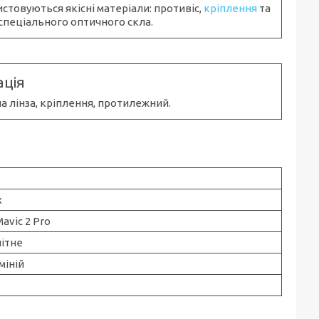
стовуються якісні матеріали: противіс,
кріплення
та
 спеціального оптичного скла.
ція
 лінза, кріплення, протилежний.
x
Mavic 2 Pro
ітне
міній