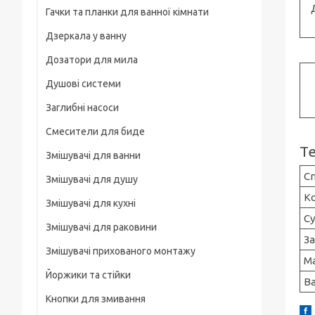
Гачки та планки для ванної кімнати
На груди / плече / пояс
Дзеркала у ванну
Штативні головки
Дозатори для мила
Магнітні тримачі
Душові системи
Для велосипеда, мотоцикла
Заглибні насоси
Карабіни туристичні
Смесители для биде
Слайдеры
Т
Змішувачі для ванни
Универсальные
Сп
Змішувачі для душу
Основания, клипсы
Ко
Змішувачі для кухні
Су
Змішувачі для раковини
З
Змішувачі прихованого монтажу
М
Йоржики та стійки
В
Кнопки для змивання