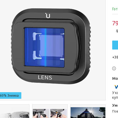
Гот
79
1
+38
У к
–60%
куп
п