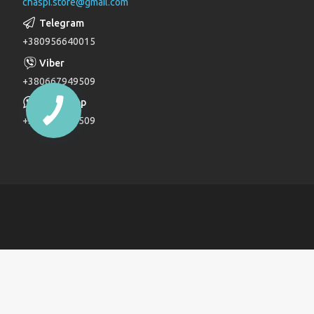
chaspi.store@gmail.com
Душові комплекти
Верхні та бічні душі
+380956640015
Трапи
Паяльники для пластикових труб
+380667949509
Дзеркала
+380667949509
Дитячі ліжечка
Журнальні столи
Комоди
Комоди та пеленатори
Комп'ютерні столи
Кухонні модулі
Ліжка
Обідні столи