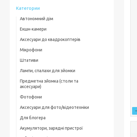
Категории
Автономний дім
Екшн-камери
Аксесуари до квадрокоптерів
Мікрофони
Комплектуючі для квадрокоптерів
Штативи
Кейси для квадрокоптерів
Лампи, спалахи для зйомки
Фільтри, лінзи
Предметна зйомка (столи та
Пропелери та захист
аксесуари)
Зарядні пристрої
Фотофони
Предметні столи
Для посадки
Аксесуари для фото/відеотехніки
Лайткуби (фотобокси)
Скидання вантажу
Для блогера
Фільтри, лінзи
Аксесуари для предметного знімання
Акумулятори, зарядні пристрої
Рамки, тримачі, ріги
Захисні чохли, плівки
Генератор дыма