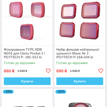
Фільтрування TCPL ND8
Набір фільтрів нейтральної
ND16 для Osmo Pocket 2 /
щільності Mavic Air 2
PGYTECH P- 18C-012 kr
PGYTECH P-16A-034 kr
Готово до відправки
Готово до відправки
680
690
₴
₴
1 540 ₴
1 540 ₴
Купити
Купити
–54%
–52%