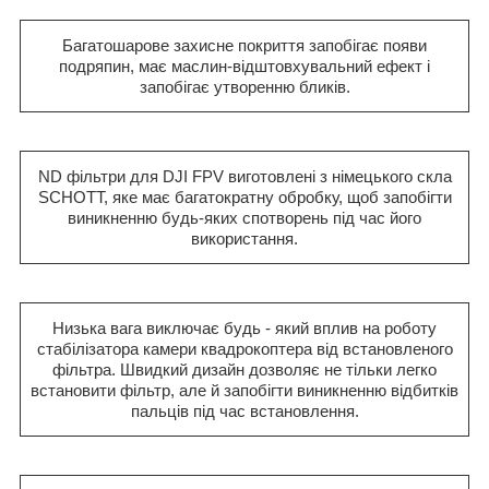
Багатошарове захисне покриття запобігає появи
подряпин, має маслин-відштовхувальний ефект і
запобігає утворенню бликів.
ND фільтри для DJI FPV виготовлені з німецького скла
SCHOTT, яке має багатократну обробку, щоб запобігти
виникненню будь-яких спотворень під час його
використання.
Низька вага виключає будь - який вплив на роботу
стабілізатора камери квадрокоптера від встановленого
фільтра. Швидкий дизайн дозволяє не тільки легко
встановити фільтр, але й запобігти виникненню відбитків
пальців під час встановлення.