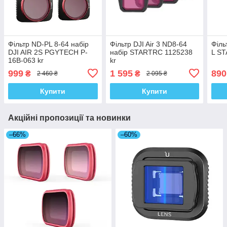
Фільтр ND-PL 8-64 набір
Фільтр DJI Air 3 ND8-64
Філь
DJI AIR 2S PGYTECH P-
набір STARTRC 1125238
L ST
16B-063 kr
kr
999
1 595
890
₴
₴
2 460 ₴
2 095 ₴
Купити
Купити
Акційні пропозиції та новинки
–66%
–60%