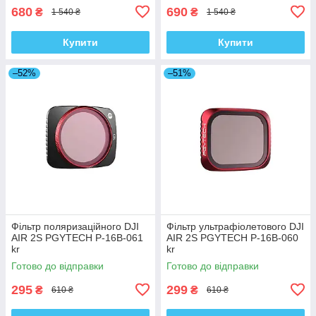
680
690
₴
₴
1 540 ₴
1 540 ₴
Купити
Купити
–52%
–51%
Фільтр поляризаційного DJI
Фільтр ультрафіолетового DJI
AIR 2S PGYTECH P-16B-061
AIR 2S PGYTECH P-16B-060
kr
kr
Готово до відправки
Готово до відправки
295
299
₴
₴
610 ₴
610 ₴