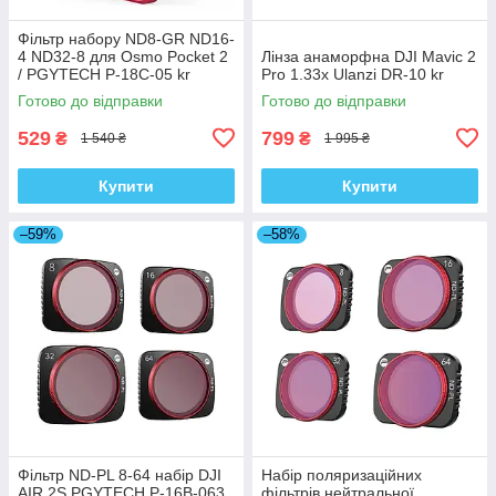
Фільтр набору ND8-GR ND16-
4 ND32-8 для Osmo Pocket 2
Лінза анаморфна DJI Mavic 2
/ PGYTECH P-18C-05 kr
Pro 1.33x Ulanzi DR-10 kr
Готово до відправки
Готово до відправки
529
799
₴
₴
1 540 ₴
1 995 ₴
Купити
Купити
–59%
–58%
Фільтр ND-PL 8-64 набір DJI
Набір поляризаційних
AIR 2S PGYTECH P-16B-063
фільтрів нейтральної