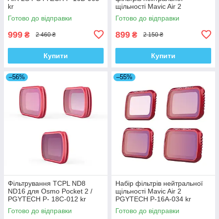
kr
щільності Mavic Air 2
PGYTECH P-16A-035 kr
Готово до відправки
Готово до відправки
999
899
₴
₴
2 460 ₴
2 150 ₴
Купити
Купити
–56%
–55%
Фільтрування TCPL ND8
Набір фільтрів нейтральної
ND16 для Osmo Pocket 2 /
щільності Mavic Air 2
PGYTECH P- 18C-012 kr
PGYTECH P-16A-034 kr
Готово до відправки
Готово до відправки