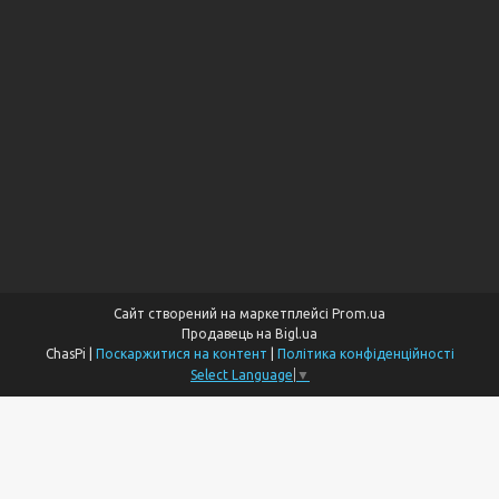
Сайт створений на маркетплейсі
Prom.ua
Продавець на Bigl.ua
ChasPi |
Поскаржитися на контент
|
Політика конфіденційності
Select Language
▼