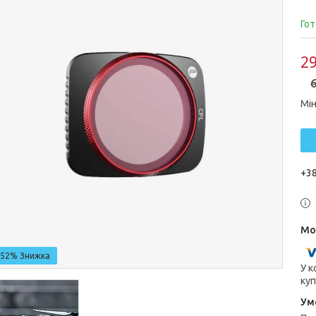
Гот
29
6
Мін
+38
–52%
У к
куп