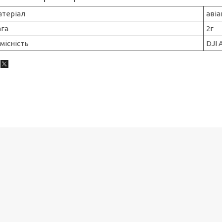
атеріал
авіа
ага
2г
місність
DJI 