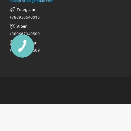
chaspi.store@gmail.com
Душові комплекти
Верхні та бічні душі
+380956640015
Трапи
Паяльники для пластикових труб
+380667949509
Дзеркала
+380667949509
Дитячі ліжечка
Журнальні столи
Комоди
Комоди та пеленатори
Комп'ютерні столи
Кухонні модулі
Ліжка
Обідні столи