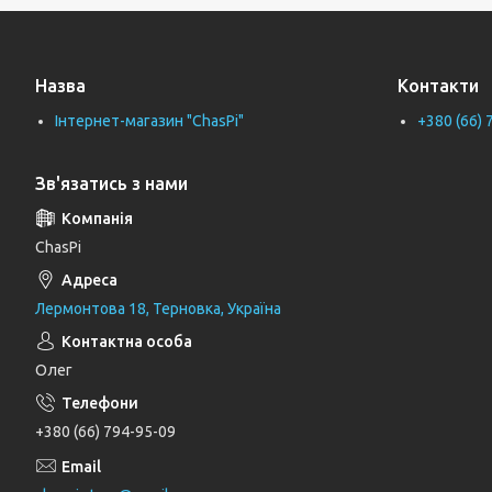
Тримачі рушників
Тримачі туалетного паперу
Назва
Контакти
Труби каналізаційні
Інтернет-магазин "ChasPi"
+380 (66) 
Унітази
Фіранки для ванни
Зв'язатись з нами
Фітинги для водопровідних труб
Циркуляційні насоси
ChasPi
Генератори
Лермонтова 18, Терновка, Україна
Шлангові під'єднання та перемикаючі
вентилі
Олег
Шланги для душу
Тримачі, кронштейни та штанги для
+380 (66) 794-95-09
душу
Лійки для душу