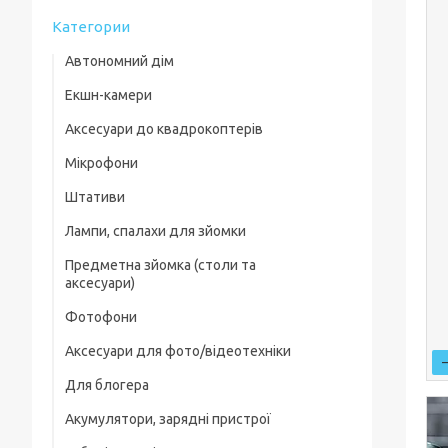
Категории
Автономний дім
Екшн-камери
Аксесуари до квадрокоптерів
Мікрофони
Комплектуючі для квадрокоптерів
Штативи
Кейси для квадрокоптерів
Лампи, спалахи для зйомки
Фільтри, лінзи
Предметна зйомка (столи та
Пропелери та захист
аксесуари)
Зарядні пристрої
Фотофони
Предметні столи
Для посадки
Аксесуари для фото/відеотехніки
Лайткуби (фотобокси)
Скидання вантажу
Для блогера
Фільтри, лінзи
Аксесуари для предметного знімання
Акумулятори, зарядні пристрої
Рамки, тримачі, ріги
Захисні чохли, плівки
Генератор дыма