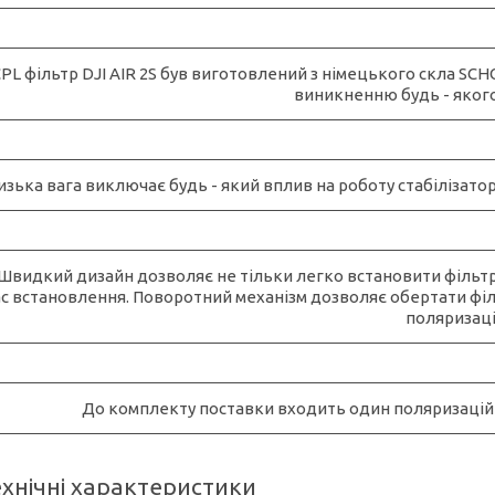
PL фільтр DJI AIR 2S був виготовлений з німецького скла SC
виникненню будь - яког
изька вага виключає будь - який вплив на роботу стабілізат
Швидкий дизайн дозволяє не тільки легко встановити фільтр,
ас встановлення. Поворотний механізм дозволяє обертати фі
поляризаці
До комплекту поставки входить один поляризаційн
ехнічні характеристики