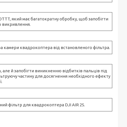
HOTTT, який має багатократну обробку, щоб запобігти
о викривлення.
ора камери квадрокоптера від встановленого фільтра.
 але й запобігти виникненню відбитків пальців під
льтруючу частину для досягнення необхідного ефекту
ї.
ий фільтр для квадрокоптера DJI AIR 2S.