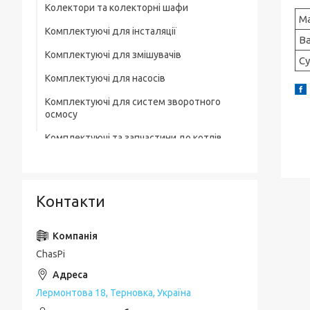
Колектори та колекторні шафи
М
Комплектуючі для інсталяції
В
Комплектуючі для змішувачів
Су
Комплектуючі для насосів
Комплектуючі для систем зворотного
осмосу
Комплектуючі та запчастини до котлів
Комплектувальна запірна арматура
Кухонні мийки
Контакти
Лотки для зливної каналізації
Мильниці
ChasPi
Монтажні елементи
Набори для ванної кімнати
Лермонтова 18, Терновка, Україна
Набори змішувачів