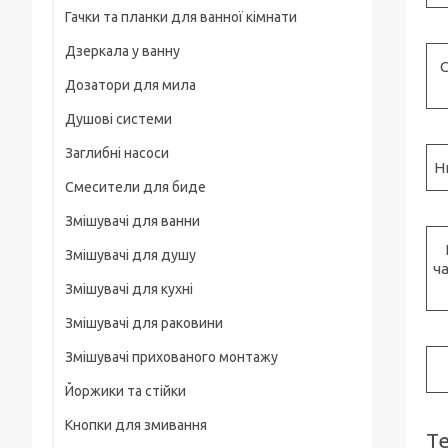
Гачки та планки для ванної кімнати
На груди / плече / пояс
Дзеркала у ванну
Штативні головки
C
Дозатори для мила
Магнітні тримачі
Душові системи
Для велосипеда, мотоцикла
Заглибні насоси
Карабіни туристичні
Н
Смесители для биде
Слайдеры
Змішувачі для ванни
Универсальные
Змішувачі для душу
ч
Основания, клипсы
Змішувачі для кухні
Змішувачі для раковини
Змішувачі прихованого монтажу
Йоржики та стійки
Кнопки для змивання
Т