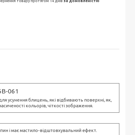
овернення товару протягом 14 днів
за домовленістю
6B-061
ля усунення блицень, які відбивають поверхні, як,
насиченості кольорів, чіткості зображення.
пин і має мастило-відштовхувальний ефект.