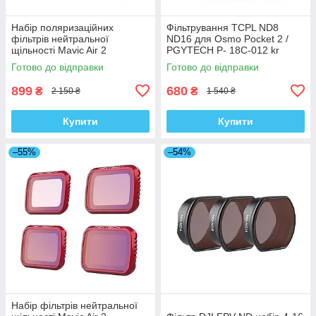
Набір поляризаційних
Фільтрування TCPL ND8
фільтрів нейтральної
ND16 для Osmo Pocket 2 /
щільності Mavic Air 2
PGYTECH P- 18C-012 kr
PGYTECH P-16A-035 kr
Готово до відправки
Готово до відправки
899
680
₴
₴
2 150 ₴
1 540 ₴
Купити
Купити
–55%
–54%
Набір фільтрів нейтральної