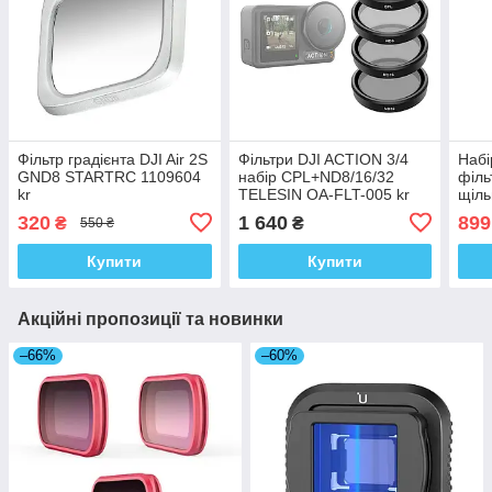
Фільтр градієнта DJI Air 2S
Фільтри DJI ACTION 3/4
Набі
GND8 STARTRC 1109604
набір CPL+ND8/16/32
філь
kr
TELESIN OA-FLT-005 kr
щіль
PGY
320
1 640
899
₴
₴
550 ₴
Купити
Купити
Акційні пропозиції та новинки
–66%
–60%