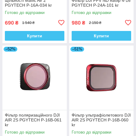
щільності Mavic Air 2
Фільтр DJI FPV ND набір 4-16
PGYTECH P-16A-034 kr
PGYTECH P-24A-101 kr
Готово до відправки
Готово до відправки
690
980
₴
₴
1 540 ₴
2 150 ₴
Купити
Купити
–52%
–51%
Фільтр поляризаційного DJI
Фільтр ультрафіолетового DJI
AIR 2S PGYTECH P-16B-061
AIR 2S PGYTECH P-16B-060
kr
kr
Готово до відправки
Готово до відправки