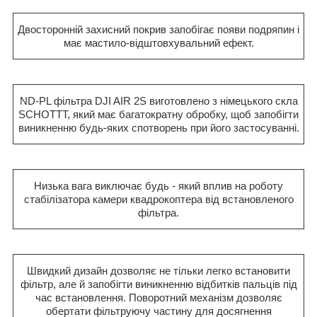
Двосторонній захисний покрив запобігає появи подряпин і
має мастило-відштовхувальний ефект.
ND-PL фільтра DJI AIR 2S виготовлено з німецького скла
SCHOTTT, який має багатократну обробку, щоб запобігти
виникненню будь-яких спотворень при його застосуванні.
Низька вага виключає будь - який вплив на роботу
стабілізатора камери квадрокоптера від встановленого
фільтра.
Швидкий дизайн дозволяє не тільки легко встановити
фільтр, але й запобігти виникненню відбитків пальців під
час встановлення. Поворотний механізм дозволяє
обертати фільтруючу частину для досягнення