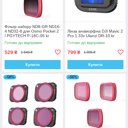
Фільтр набору ND8-GR ND16-
4 ND32-8 для Osmo Pocket 2
Лінза анаморфна DJI Mavic 2
/ PGYTECH P-18C-05 kr
Pro 1.33x Ulanzi DR-10 kr
Готово до відправки
Готово до відправки
529
799
₴
₴
1 540 ₴
1 995 ₴
Купити
Купити
–58%
–56%