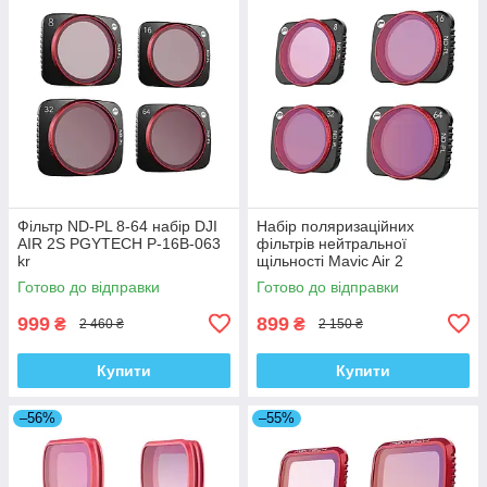
Фільтр ND-PL 8-64 набір DJI
Набір поляризаційних
AIR 2S PGYTECH P-16B-063
фільтрів нейтральної
kr
щільності Mavic Air 2
PGYTECH P-16A-035 kr
Готово до відправки
Готово до відправки
999
899
₴
₴
2 460 ₴
2 150 ₴
Купити
Купити
–56%
–55%