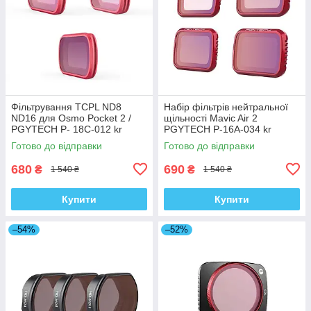
Фільтрування TCPL ND8
Набір фільтрів нейтральної
ND16 для Osmo Pocket 2 /
щільності Mavic Air 2
PGYTECH P- 18C-012 kr
PGYTECH P-16A-034 kr
Готово до відправки
Готово до відправки
680
690
₴
₴
1 540 ₴
1 540 ₴
Купити
Купити
–54%
–52%