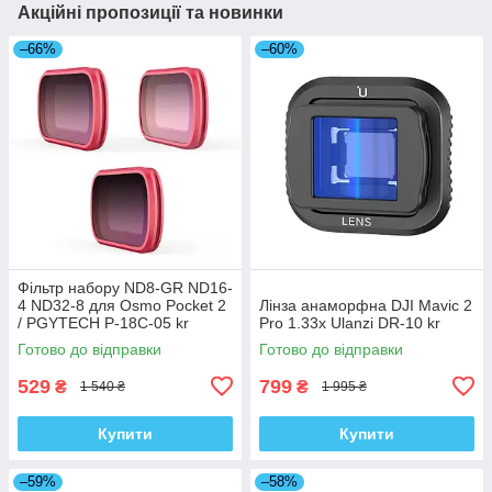
Акційні пропозиції та новинки
–66%
–60%
Фільтр набору ND8-GR ND16-
4 ND32-8 для Osmo Pocket 2
Лінза анаморфна DJI Mavic 2
/ PGYTECH P-18C-05 kr
Pro 1.33x Ulanzi DR-10 kr
Готово до відправки
Готово до відправки
529
799
₴
₴
1 540 ₴
1 995 ₴
Купити
Купити
–59%
–58%