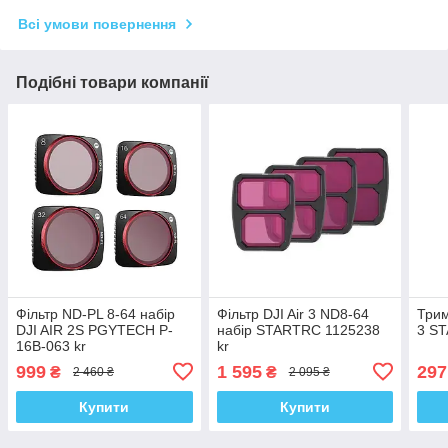
Всі умови повернення
Подібні товари компанії
Фільтр ND-PL 8-64 набір
Фільтр DJI Air 3 ND8-64
Трим
DJI AIR 2S PGYTECH P-
набір STARTRC 1125238
3 ST
16B-063 kr
kr
999
1 595
297
₴
₴
2 460 ₴
2 095 ₴
Купити
Купити