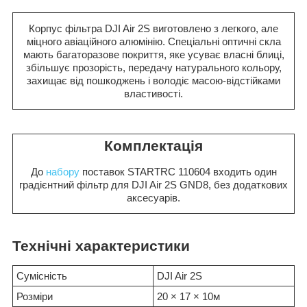
Корпус фільтра DJI Air 2S виготовлено з легкого, але
міцного авіаційного алюмінію. Спеціальні оптичні скла
мають багаторазове покриття, яке усуває власні блиці,
збільшує прозорість, передачу натурального кольору,
захищає від пошкоджень і володіє масою-відстійками
властивості.
Комплектація
До
набору
поставок STARTRC 110604 входить один
градієнтний фільтр для DJI Air 2S GND8, без додаткових
аксесуарів.
Технічні характеристики
Сумісність
DJI Air 2S
Розміри
20 × 17 × 10м