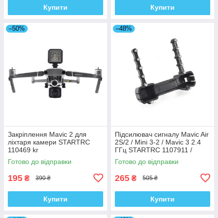
Купити
Купити
–50%
–48%
Закріплення Mavic 2 для
Підсилювач сигналу Mavic Air
ліхтаря камери STARTRC
2S/2 / Mini 3-2 / Mavic 3 2.4
110469 kr
ГГц STARTRC 1107911 /
1108152 kr
Готово до відправки
Готово до відправки
195
265
₴
₴
390 ₴
505 ₴
Купити
Купити