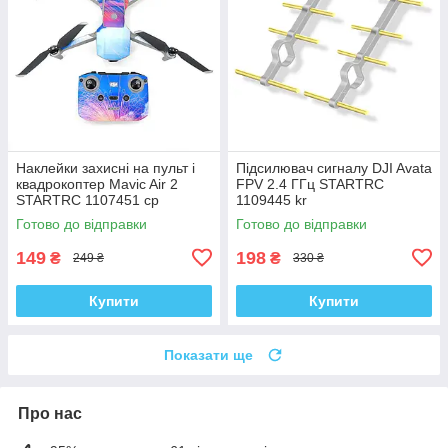
Наклейки захисні на пульт і
Підсилювач сигналу DJI Avata
квадрокоптер Mavic Air 2
FPV 2.4 ГГц STARTRC
STARTRC 1107451 cp
1109445 kr
Готово до відправки
Готово до відправки
149
198
₴
₴
249 ₴
330 ₴
Купити
Купити
Показати ще
Про нас