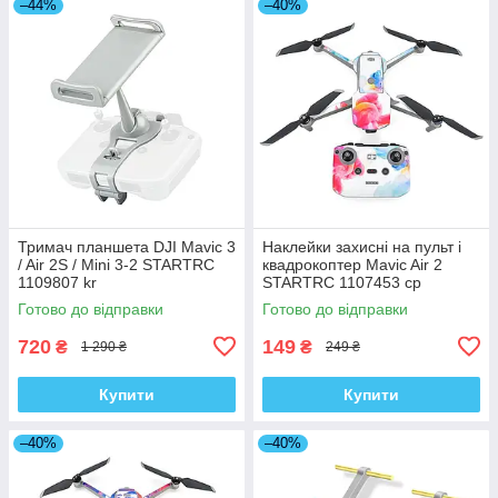
–44%
–40%
Тримач планшета DJI Mavic 3
Наклейки захисні на пульт і
/ Air 2S / Mini 3-2 STARTRC
квадрокоптер Mavic Air 2
1109807 kr
STARTRC 1107453 cp
Готово до відправки
Готово до відправки
720
149
₴
₴
1 290 ₴
249 ₴
Купити
Купити
–40%
–40%