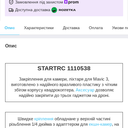
Замовлення під захистом
Доступна доставка
Опис
Характеристики
Доставка
Оплата
Умови п
Опис
STARTRC 1110538
Закріплення для камери, ліхтаря для Mavic 3,
виготовлено з надійного вразливого пластику з чітким
збігом корпусу квадрокоптера.
Аксесуар
дозволяє
надійно закріпити до трьох гаджетом на дроні.
Швидке
кріплення
обладнане у верхній частині
різьблення 1/4 дюйма з адапттером для
екшн-камер
, на