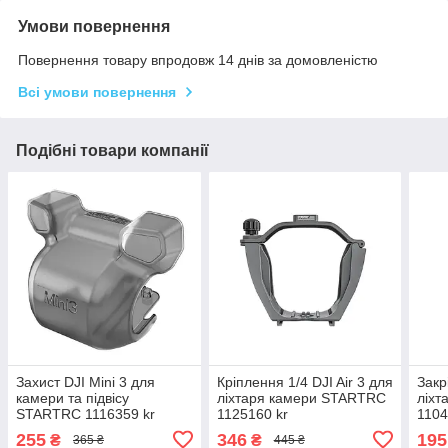
Умови повернення
Повернення товару впродовж 14 днів за домовленістю
Всі умови повернення
Подібні товари компанії
Захист DJI Mini 3 для
Кріплення 1/4 DJI Air 3 для
Закр
камери та підвісу
ліхтаря камери STARTRC
ліхт
STARTRC 1116359 kr
1125160 kr
1104
255
346
195
₴
₴
365 ₴
445 ₴