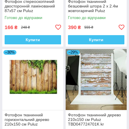
Фотофон стереоскопічний
Фотофон тканинний
двосторонній ламінований
безшовний штора 2 x 2.4м
87x57 см Puluz
жовтогарячий Puluz
TBD0602108701M kr
TBD0590354103C kr
Готово до відправки
Готово до відправки
166
390
₴
₴
248 ₴
555 ₴
Купити
Купити
–30%
–29%
Фотофон тканинний
Фотофон тканинний дерево
горизонтальний дерево
210x150 см Puluz
210x150 см Puluz
TBD047724701K kr
TBD01914708 kr