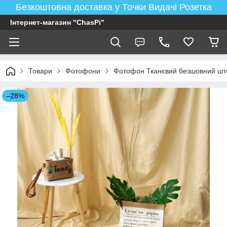
Безкоштовна доставка у Точки Видачі Розетка
Інтернет-магазин "ChasPi"
Товари
Фотофони
Фотофон Тканєвий безшовний што
–28%