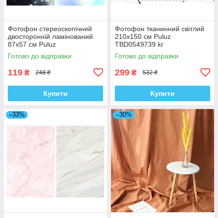
Фотофон стереоскопічний
Фотофон тканинний світлий
двосторонній ламінований
210x150 см Puluz
87x57 см Puluz
TBD0549739 kr
TBD0602108701O kr
Готово до відправки
Готово до відправки
119
299
₴
₴
248 ₴
532 ₴
Купити
Купити
–33%
–30%