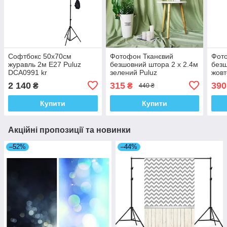
Софтбокс 50x70см
Фотофон Тканєвий
Фот
журавль 2м Е27 Puluz
безшовний штора 2 x 2.4м
безш
DCA0991 kr
зелений Puluz
жовт
TBD0590354103L kr
TBD
2 140
315
390
₴
₴
440 ₴
Купити
Купити
Акційні пропозиції та новинки
–52%
–44%