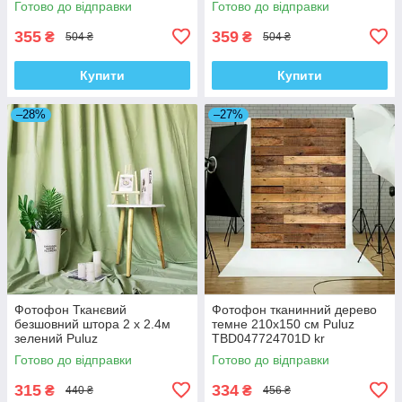
Готово до відправки
Готово до відправки
355
359
₴
₴
504 ₴
504 ₴
Купити
Купити
–28%
–27%
Фотофон Тканєвий
Фотофон тканинний дерево
безшовний штора 2 x 2.4м
темне 210x150 см Puluz
зелений Puluz
TBD047724701D kr
TBD0590354103L kr
Готово до відправки
Готово до відправки
315
334
₴
₴
440 ₴
456 ₴