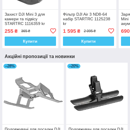
Захист DJI Mini 3 для
Фільтр DJI Air 3 ND8-64
Заря
камери та підвісу
набір STARTRC 1125238
Mini
STARTRC 1116359 kr
kr
акум
STA
255
1 595
690
₴
₴
365 ₴
2 095 ₴
Купити
Купити
Акційні пропозиції та новинки
–28%
–20%
Подовжувачі для посадки DJI
Подовжувач для посадки DJI