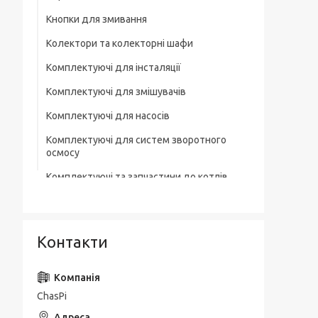
Кнопки для змивання
Колектори та колекторні шафи
Комплектуючі для інсталяції
Комплектуючі для змішувачів
Комплектуючі для насосів
Комплектуючі для систем зворотного
осмосу
Комплектуючі та запчастини до котлів
Комплектувальна запірна арматура
Кухонні мийки
Контакти
Лотки для зливної каналізації
Мильниці
ChasPi
Монтажні елементи