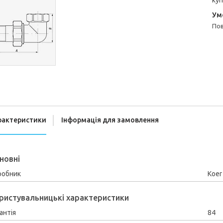
куп
п
рактеристики
Інформація для замовлення
новні
робник
Koer
ристувальницькі характеристики
антія
84