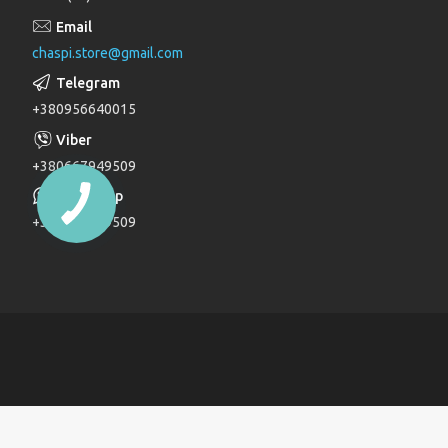
Лійки для душу
chaspi.store@gmail.com
Душові комплекти
Верхні та бічні душі
+380956640015
Трапи
Паяльники для пластикових труб
+380667949509
Дзеркала
+380667949509
Дитячі ліжечка
Журнальні столи
Комоди
Комоди та пеленатори
Комп'ютерні столи
Кухонні модулі
Ліжка