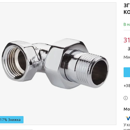
ЗГ
KO
В н
31
3
Мін
+38
–17%
У к