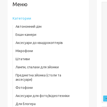
Категории
Автономний дім
Екшн-камери
Аксесуари до квадрокоптерів
Мікрофони
Комплектуючі для квадрокоптерів
Штативи
Кейси для квадрокоптерів
Лампи, спалахи для зйомки
Фільтри, лінзи
Предметна зйомка (столи та
Пропелери та захист
аксесуари)
Зарядні пристрої
Фотофони
Предметні столи
Для посадки
Аксесуари для фото/відеотехніки
Лайткуби (фотобокси)
Скидання вантажу
Для блогера
Фільтри, лінзи
Аксесуари для предметного знімання