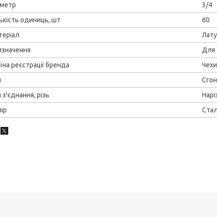
аметр
3/4
ькість одиниць, шт
60
теріал
Лат
изначення
Для 
їна реєстрації бренда
Чехи
п
Сгон
 з'єднання, різь
Нарі
ір
Ста