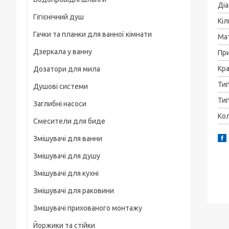
Рамки
Ді
Гігієнічний душ
Для смартфонів
Кіл
Гачки та планки для ванної кімнати
На груди / плече / пояс
Ма
Дзеркала у ванну
Пр
Штативні головки
Кра
Дозатори для мила
Магнітні тримачі
Ти
Душові системи
Для велосипеда, мотоцикла
Тип
Заглибні насоси
Карабіни туристичні
Кол
Смесители для биде
Слайдеры
Змішувачі для ванни
Универсальные
Змішувачі для душу
Основания, клипсы
Змішувачі для кухні
Змішувачі для раковини
Змішувачі прихованого монтажу
Йоржики та стійки