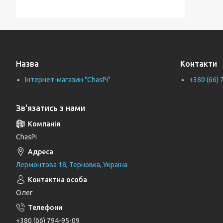
Тримачі для ванної кімнати
Тримачі рушників
Тримачі туалетного паперу
Назва
Контакти
Труби каналізаційні
Інтернет-магазин "ChasPi"
+380 (66) 
Унітази
Фіранки для ванни
Зв'язатись з нами
Фітинги для водопровідних труб
Циркуляційні насоси
ChasPi
Генератори
Лермонтова 18, Терновка, Україна
Шлангові під'єднання та перемикаючі
вентилі
Олег
Шланги для душу
Тримачі, кронштейни та штанги для
+380 (66) 794-95-09
душу