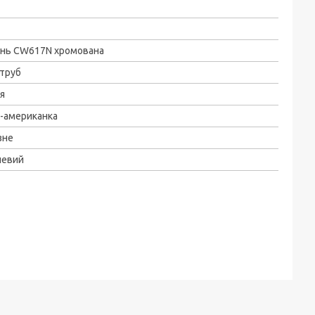
унь CW617N хромована
труб
я
-американка
зне
левий