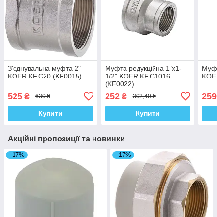
З'єднувальна муфта 2"
Муфта редукційна 1"x1-
Муфт
KOER KF.C20 (KF0015)
1/2" KOER KF.C1016
KOER
(KF0022)
525
252
259
₴
₴
630 ₴
302,40 ₴
Купити
Купити
Акційні пропозиції та новинки
–17%
–17%