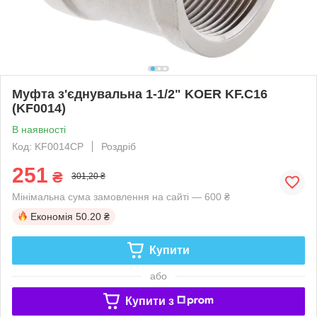
Муфта з'єднувальна 1-1/2" KOER KF.C16
(KF0014)
В наявності
Код: KF0014CP
Роздріб
251
₴
301,20 ₴
Мінімальна сума замовлення на сайті — 600 ₴
Економія
50.20 ₴
Купити
або
Купити з