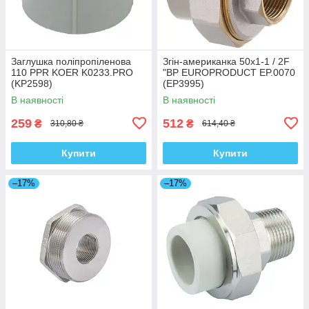
Заглушка поліпропіленова
Згін-американка 50x1-1 / 2F
110 PPR KOER K0233.PRO
"ВР EUROPRODUCT EP.0070
(KP2598)
(EP3995)
В наявності
В наявності
259
512
₴
₴
310,80 ₴
614,40 ₴
Купити
Купити
–17%
–17%