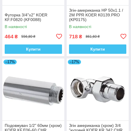
Згін-американка НР 50x1.1 /
Футорка 3/4"x2" KOER
2M PPR KOER K0139.PRO
KF.F0820 (KF0088)
(KP0175)
В наявності
В наявності
464
718
₴
₴
556,80 ₴
861,60 ₴
Купити
Купити
–17%
–17%
Подовжувач 1/2" 60мм (хром)
Згін американка (хром) 3/4
KOER KF.E06-60.CHR
"кутовий KOER KR.342.CHR