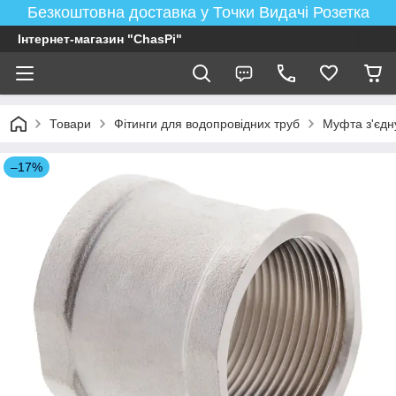
Безкоштовна доставка у Точки Видачі Розетка
Інтернет-магазин "ChasPi"
Товари
Фітинги для водопровідних труб
Муфта з'єдн
–17%