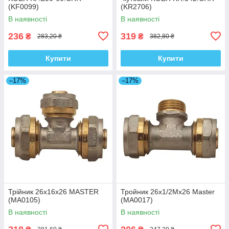
(KF0099)
(KR2706)
В наявності
В наявності
236
319
₴
₴
283,20 ₴
382,80 ₴
Купити
Купити
–17%
–17%
Трійник 26x16x26 MASTER
Тройник 26x1/2Mx26 Master
(MA0105)
(MA0017)
В наявності
В наявності