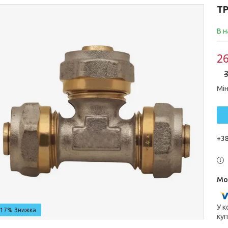
ТР
В н
26
3
Мін
+38
У к
–17%
куп