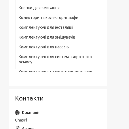
Кнопки для змивання
Колектори та колекторні шафи
Комплектуючі для інсталяції
Комплектуючі для змішувачів
Комплектуючі для насосів
Комплектуючі для систем зворотного
осмосу
Комплектуючі та запчастини до котлів
Комплектувальна запірна арматура
Кухонні мийки
Контакти
Лотки для зливної каналізації
Мильниці
ChasPi
Монтажні елементи