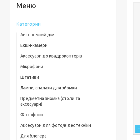
Категории
Автономний дім
Екшн-камери
Аксесуари до квадрокоптерів
Мікрофони
Комплектуючі для квадрокоптерів
Штативи
Кейси для квадрокоптерів
Лампи, спалахи для зйомки
Фільтри, лінзи
Предметна зйомка (столи та
Пропелери та захист
аксесуари)
Зарядні пристрої
Фотофони
Предметні столи
Для посадки
Аксесуари для фото/відеотехніки
Лайткуби (фотобокси)
Скидання вантажу
Для блогера
Фільтри, лінзи
Аксесуари для предметного знімання