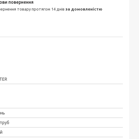
овернення товару протягом 14 днів
за домовленістю
TER
унь
труб
ай