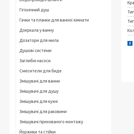
Рамки
Кра
Гігієнічний душ
Для смартфонів
Ти
Гачки та планки для ванної кімнати
Тип
На груди / плече / пояс
Дзеркала у ванну
Кол
Штативні головки
Дозатори для мила
Магнітні тримачі
Душові системи
Для велосипеда, мотоцикла
Заглибні насоси
Карабіни туристичні
Смесители для биде
Слайдеры
Змішувачі для ванни
Универсальные
Змішувачі для душу
Основания, клипсы
Змішувачі для кухні
Змішувачі для раковини
Змішувачі прихованого монтажу
Йоржики та стійки