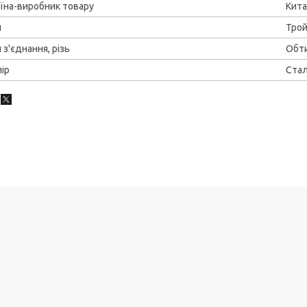
їна-виробник товару
Кит
п
Тро
 з'єднання, різь
Обт
ір
Ста