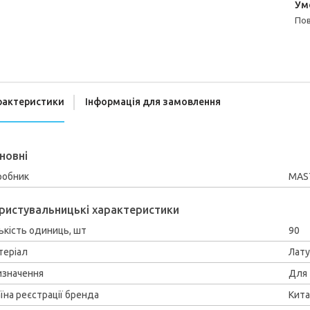
п
рактеристики
Інформація для замовлення
новні
робник
MAS
ристувальницькі характеристики
ькість одиниць, шт
90
теріал
Лат
изначення
Для 
їна реєстрації бренда
Кит