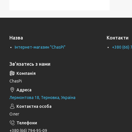
Тримачі для ванної кімнати
Тримачі рушників
Тримачі туалетного паперу
Назва
Контакти
Труби каналізаційні
Інтернет-магазин "ChasPi"
+380 (66) 
Унітази
Фіранки для ванни
Зв'язатись з нами
Фітинги для водопровідних труб
Циркуляційні насоси
ChasPi
Генератори
Лермонтова 18, Терновка, Україна
Шлангові під'єднання та перемикаючі
вентилі
Олег
Шланги для душу
Тримачі, кронштейни та штанги для
+380 (66) 794-95-09
душу