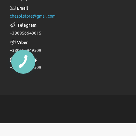
Лійки для душу
chaspi.store@gmail.com
Душові комплекти
Верхні та бічні душі
+380956640015
Трапи
Паяльники для пластикових труб
+380667949509
Дзеркала
+380667949509
Дитячі ліжечка
Журнальні столи
Комоди
Комоди та пеленатори
Комп'ютерні столи
Кухонні модулі
Ліжка