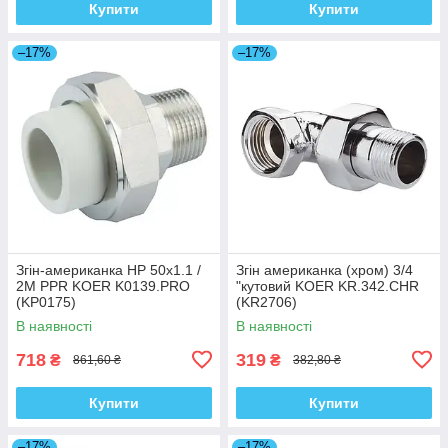
Купити
Купити
–17%
–17%
Згін-американка НР 50x1.1 /
Згін американка (хром) 3/4
2M PPR KOER K0139.PRO
"кутовий KOER KR.342.CHR
(KP0175)
(KR2706)
В наявності
В наявності
718
319
₴
₴
861,60 ₴
382,80 ₴
Купити
Купити
–17%
–17%