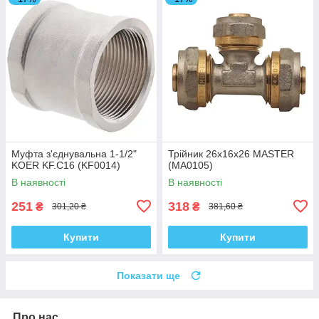
Муфта з'єднувальна 1-1/2"
Трійник 26x16x26 MASTER
KOER KF.C16 (KF0014)
(MA0105)
В наявності
В наявності
251
318
₴
₴
301,20 ₴
381,60 ₴
Купити
Купити
Показати ще
Про нас