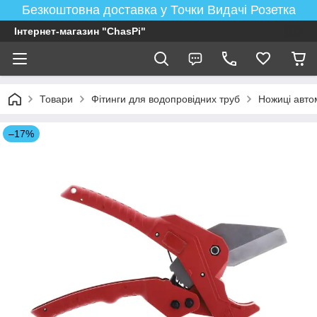
Безкоштовна доставка у Точки Видачі Розетка
Інтернет-магазин "ChasPi"
Товари
Фітинги для водопровідних труб
Ножиці авто
–17%