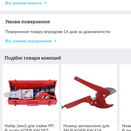
Всі умови оплати
Умови повернення
Повернення товару впродовж 14 днів за домовленістю
Всі умови повернення
Подібні товари компанії
Набір (міні) для пайки PP-
Ножиці автоматичні для
Ножи
R труби KOER KW.SET-
PP-R KOER KW.42А
R т