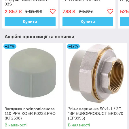
03S
2 857
788
525
₴
₴
3 428,40 ₴
945,60 ₴
Купити
Купити
Акційні пропозиції та новинки
–17%
–17%
Заглушка поліпропіленова
Згін-американка 50x1-1 / 2F
110 PPR KOER K0233.PRO
"ВР EUROPRODUCT EP.0070
(KP2598)
(EP3995)
В наявності
В наявності