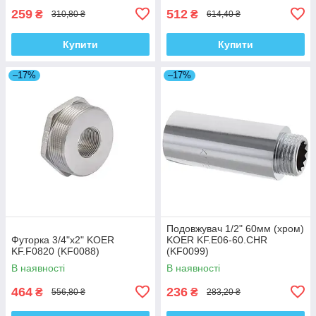
259
512
₴
₴
310,80 ₴
614,40 ₴
Купити
Купити
–17%
–17%
Подовжувач 1/2" 60мм (хром)
Футорка 3/4"x2" KOER
KOER KF.E06-60.CHR
KF.F0820 (KF0088)
(KF0099)
В наявності
В наявності
464
236
₴
₴
556,80 ₴
283,20 ₴