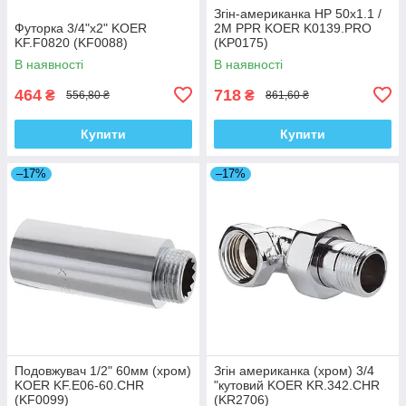
Згін-американка НР 50x1.1 /
Футорка 3/4"x2" KOER
2M PPR KOER K0139.PRO
KF.F0820 (KF0088)
(KP0175)
В наявності
В наявності
464
718
₴
₴
556,80 ₴
861,60 ₴
Купити
Купити
–17%
–17%
Подовжувач 1/2" 60мм (хром)
Згін американка (хром) 3/4
KOER KF.E06-60.CHR
"кутовий KOER KR.342.CHR
(KF0099)
(KR2706)