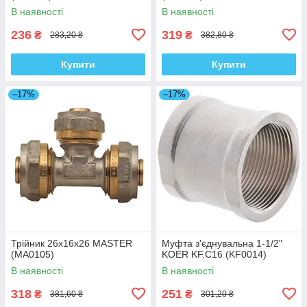
В наявності
В наявності
236
319
₴
₴
283,20 ₴
382,80 ₴
Купити
Купити
–17%
–17%
Трійник 26x16x26 MASTER
Муфта з'єднувальна 1-1/2"
(MA0105)
KOER KF.C16 (KF0014)
В наявності
В наявності
318
251
₴
₴
381,60 ₴
301,20 ₴