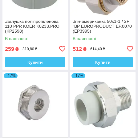
Заглушка поліпропіленова
Згін-американка 50x1-1 / 2F
110 PPR KOER K0233.PRO
"ВР EUROPRODUCT EP.0070
(KP2598)
(EP3995)
В наявності
В наявності
259
512
₴
₴
310,80 ₴
614,40 ₴
Купити
Купити
–17%
–17%