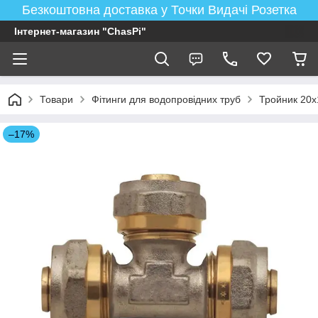
Безкоштовна доставка у Точки Видачі Розетка
Інтернет-магазин "ChasPi"
Товари
Фітинги для водопровідних труб
Тройник 20x
–17%