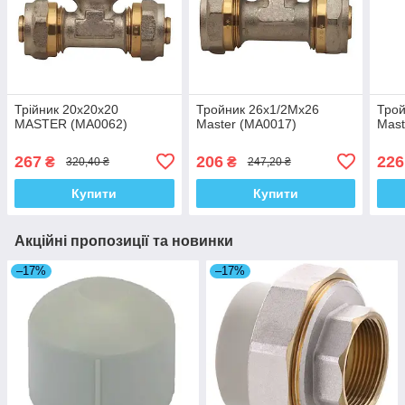
Трійник 20x20x20
Тройник 26x1/2Mx26
Трой
MASTER (MA0062)
Master (MA0017)
Mast
267
206
226
₴
₴
320,40 ₴
247,20 ₴
Купити
Купити
Акційні пропозиції та новинки
–17%
–17%