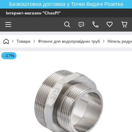
Безкоштовна доставка у Точки Видачі Розетка
Інтернет-магазин "ChasPi"
Товари
Фітинги для водопровідних труб
Ніпель реду
–17%