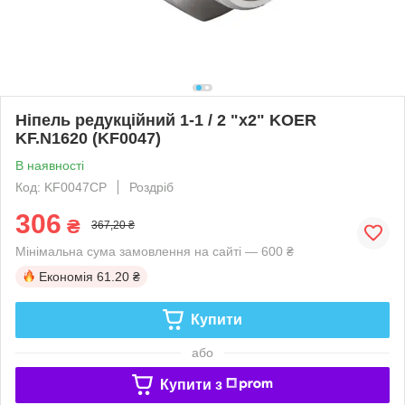
Ніпель редукційний 1-1 / 2 "x2" KOER
KF.N1620 (KF0047)
В наявності
Код: KF0047CP
Роздріб
306
₴
367,20 ₴
Мінімальна сума замовлення на сайті — 600 ₴
Економія
61.20 ₴
Купити
або
Купити з