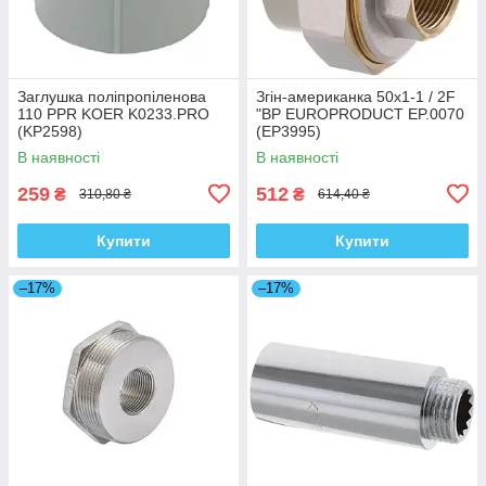
Заглушка поліпропіленова
Згін-американка 50x1-1 / 2F
110 PPR KOER K0233.PRO
"ВР EUROPRODUCT EP.0070
(KP2598)
(EP3995)
В наявності
В наявності
259
512
₴
₴
310,80 ₴
614,40 ₴
Купити
Купити
–17%
–17%