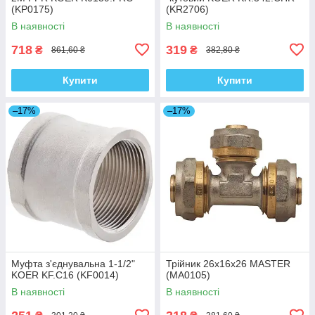
(KP0175)
(KR2706)
В наявності
В наявності
718
319
₴
₴
861,60 ₴
382,80 ₴
Купити
Купити
–17%
–17%
Муфта з'єднувальна 1-1/2"
Трійник 26x16x26 MASTER
KOER KF.C16 (KF0014)
(MA0105)
В наявності
В наявності