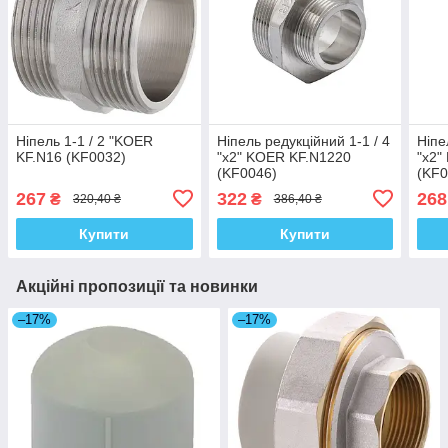
Ніпель 1-1 / 2 "KOER
Ніпель редукційний 1-1 / 4
Ніпе
KF.N16 (KF0032)
"x2" KOER KF.N1220
"x2"
(KF0046)
(KF0
267
322
268
₴
₴
320,40 ₴
386,40 ₴
Купити
Купити
Акційні пропозиції та новинки
–17%
–17%