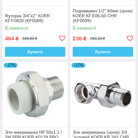
Подовжувач 1/2" 60мм (хром)
Футорка 3/4"x2" KOER
KOER KF.E06-60.CHR
KF.F0820 (KF0088)
(KF0099)
В наявності
В наявності
464
236
₴
₴
556,80 ₴
283,20 ₴
Купити
Купити
–17%
–17%
Згін-американка НР 50x1.1 /
Згін американка (хром) 3/4
2M PPR KOER K0139.PRO
"кутовий KOER KR.342.CHR