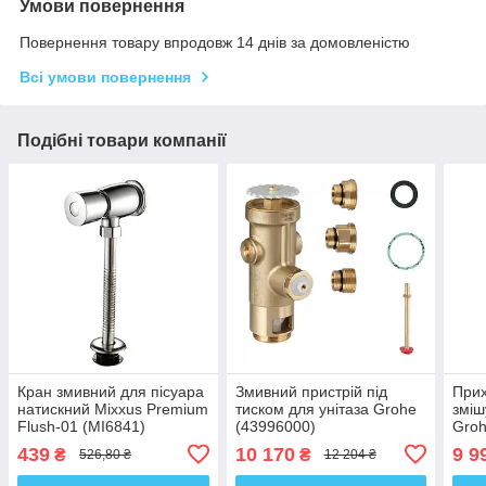
Умови повернення
Повернення товару впродовж 14 днів за домовленістю
Всі умови повернення
Подібні товари компанії
Кран змивний для пісуара
Змивний пристрій під
Прих
натискний Mixxus Premium
тиском для унітаза Grohe
зміш
Flush-01 (MI6841)
(43996000)
Gro
(235
439
10 170
9 9
₴
₴
526,80 ₴
12 204 ₴