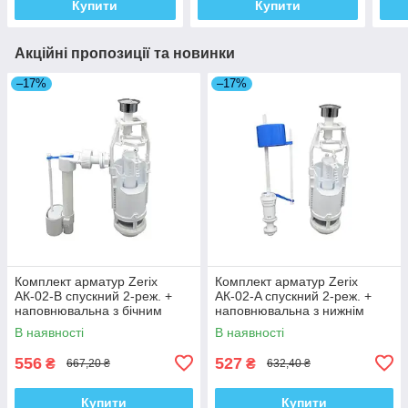
Купити
Купити
Акційні пропозиції та новинки
–17%
–17%
Комплект арматур Zerix
Комплект арматур Zerix
АК-02-B спускний 2-реж. +
АК-02-A спускний 2-реж. +
наповнювальна з бічним
наповнювальна з нижнім
підведенням (ZX5165)
підводом (ZX5164)
В наявності
В наявності
556
527
₴
₴
667,20 ₴
632,40 ₴
Купити
Купити