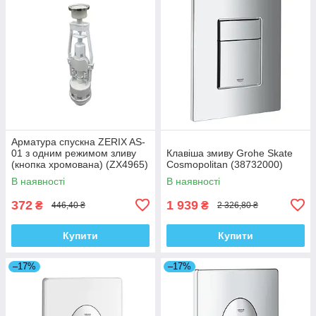
Арматура спускна ZERIX AS-
01 з одним режимом зливу
Клавіша змиву Grohe Skate
(кнопка хромована) (ZX4965)
Cosmopolitan (38732000)
В наявності
В наявності
372
1 939
₴
₴
446,40 ₴
2 326,80 ₴
Купити
Купити
–17%
–17%