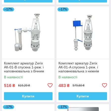
–17%
–17%
Комплект арматур Zerix
Комплект арматур Zerix
АК-01-B спускна 1-реж. і
АК-01-A спускна 1-реж. і
наповнювальна з бічним
наповнювальна з нижнім
підведенням (ZX5163)
підведенням (ZX5162)
В наявності
В наявності
516
483
₴
₴
619,20 ₴
579,60 ₴
Купити
Купити
–17%
–17%