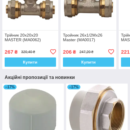
Трійник 20x20x20
Тройник 26x1/2Mx26
Трій
MASTER (MA0062)
Master (MA0017)
MAS
267
206
221
₴
₴
320,40 ₴
247,20 ₴
Купити
Купити
Акційні пропозиції та новинки
–17%
–17%