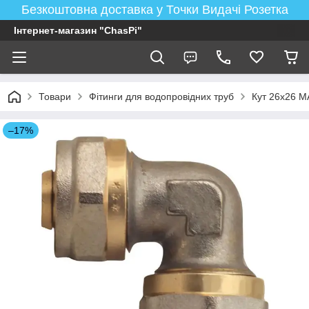
Безкоштовна доставка у Точки Видачі Розетка
Інтернет-магазин "ChasPi"
Товари
Фітинги для водопровідних труб
Кут 26x26 
–17%