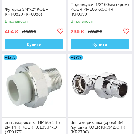
Подовжувач 1/2" 60мм (хром)
Футорка 3/4"x2" KOER
KOER KF.E06-60.CHR
KF.F0820 (KF0088)
(KF0099)
В наявності
В наявності
464
236
₴
₴
556,80 ₴
283,20 ₴
Купити
Купити
–17%
–17%
Згін-американка НР 50x1.1 /
Згін американка (хром) 3/4
2M PPR KOER K0139.PRO
"кутовий KOER KR.342.CHR
(KP0175)
(KR2706)