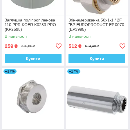
Заглушка поліпропіленова
Згін-американка 50x1-1 / 2F
110 PPR KOER K0233.PRO
"ВР EUROPRODUCT EP.0070
(KP2598)
(EP3995)
В наявності
В наявності
259
512
₴
₴
310,80 ₴
614,40 ₴
Купити
Купити
–17%
–17%