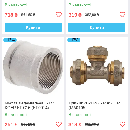
В наявності
В наявності
718
319
₴
₴
861,60 ₴
382,80 ₴
Купити
Купити
–17%
–17%
Муфта з'єднувальна 1-1/2"
Трійник 26x16x26 MASTER
KOER KF.C16 (KF0014)
(MA0105)
В наявності
В наявності
251
318
₴
₴
301,20 ₴
381,60 ₴