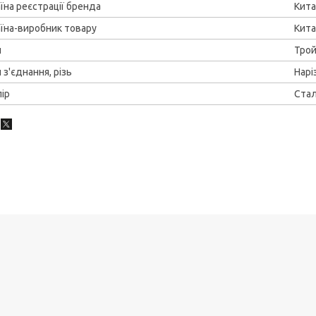
їна реєстрації бренда
Кит
їна-виробник товару
Кит
п
Тро
 з'єднання, різь
Нар
ір
Ста