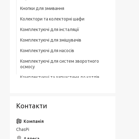
Кнопки для змивання
Колектори та колекторні шафи
Комплектуючі для інсталяції
Комплектуючі для змішувачів
Комплектуючі для насосів
Комплектуючі для систем зворотного
осмосу
Комплектуючі та запчастини до котлів
Комплектувальна запірна арматура
Кухонні мийки
Контакти
Лотки для зливної каналізації
Мильниці
ChasPi
Монтажні елементи