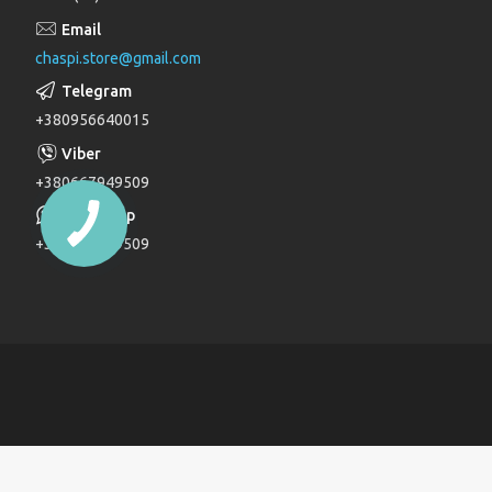
Лійки для душу
chaspi.store@gmail.com
Душові комплекти
Верхні та бічні душі
+380956640015
Трапи
Паяльники для пластикових труб
+380667949509
Дзеркала
+380667949509
Дитячі ліжечка
Журнальні столи
Комоди
Комоди та пеленатори
Комп'ютерні столи
Кухонні модулі
Ліжка