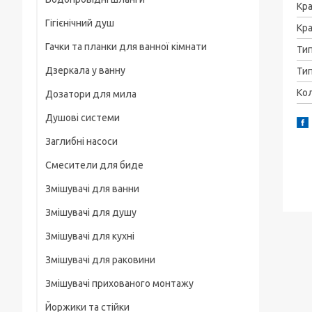
Рамки
Кра
Гігієнічний душ
Для смартфонів
Кра
Гачки та планки для ванної кімнати
Ти
На груди / плече / пояс
Дзеркала у ванну
Тип
Штативні головки
Кол
Дозатори для мила
Магнітні тримачі
Душові системи
Для велосипеда, мотоцикла
Заглибні насоси
Карабіни туристичні
Смесители для биде
Слайдеры
Змішувачі для ванни
Универсальные
Змішувачі для душу
Основания, клипсы
Змішувачі для кухні
Змішувачі для раковини
Змішувачі прихованого монтажу
Йоржики та стійки