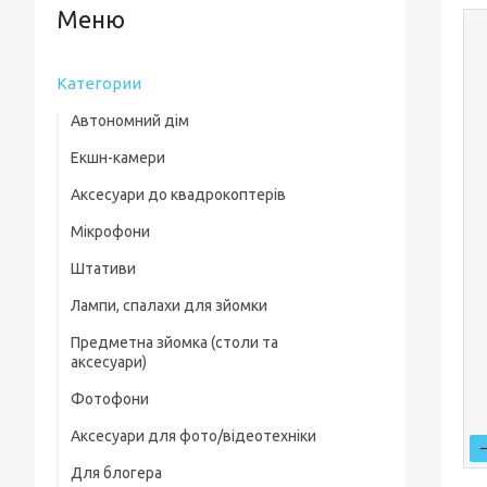
Категории
Автономний дім
Екшн-камери
Аксесуари до квадрокоптерів
Мікрофони
Комплектуючі для квадрокоптерів
Штативи
Кейси для квадрокоптерів
Лампи, спалахи для зйомки
Фільтри, лінзи
Предметна зйомка (столи та
Пропелери та захист
аксесуари)
Зарядні пристрої
Фотофони
Предметні столи
Для посадки
Аксесуари для фото/відеотехніки
Лайткуби (фотобокси)
Скидання вантажу
Для блогера
Фільтри, лінзи
Аксесуари для предметного знімання