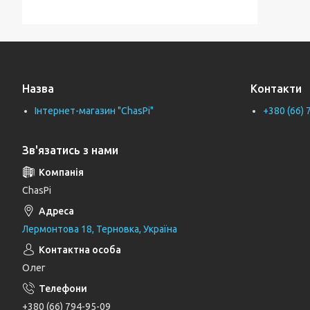
Тримачі для ванної кімнати
Тримачі рушників
Тримачі туалетного паперу
Назва
Контакти
Труби каналізаційні
Інтернет-магазин "ChasPi"
+380 (66) 
Унітази
Фіранки для ванни
Зв'язатись з нами
Фітинги для водопровідних труб
Циркуляційні насоси
ChasPi
Генератори
Лермонтова 18, Терновка, Україна
Шлангові під'єднання та перемикаючі
вентилі
Олег
Шланги для душу
Тримачі, кронштейни та штанги для
+380 (66) 794-95-09
душу