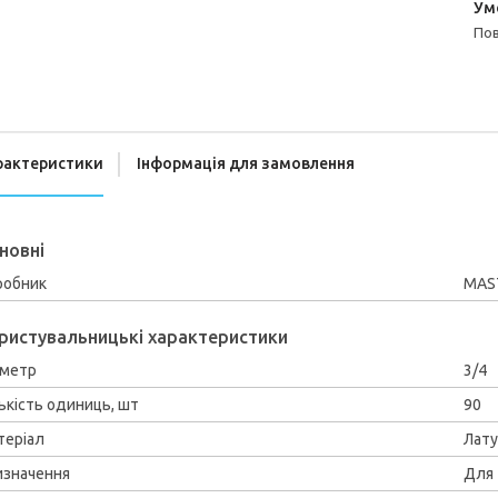
п
рактеристики
Інформація для замовлення
новні
робник
MAS
ристувальницькі характеристики
аметр
3/4
ькість одиниць, шт
90
теріал
Лат
изначення
Для 