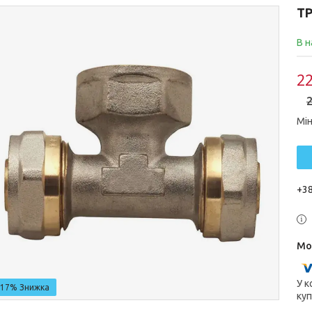
ТР
В н
22
2
Мін
+38
У к
–17%
куп