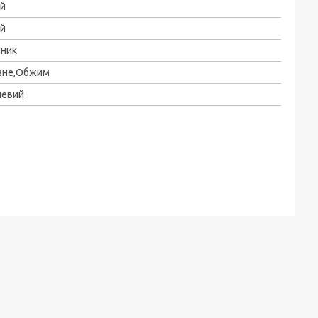
ай
ай
йник
ізне,Обжим
левий