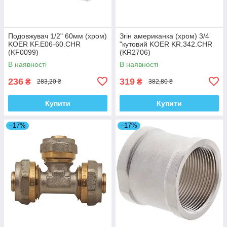
Подовжувач 1/2" 60мм (хром)
Згін американка (хром) 3/4
KOER KF.E06-60.CHR
"кутовий KOER KR.342.CHR
(KF0099)
(KR2706)
В наявності
В наявності
236
319
₴
₴
283,20 ₴
382,80 ₴
Купити
Купити
–17%
–17%