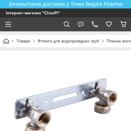
Безкоштовна доставка у Точки Видачі Розетка
Інтернет-магазин "ChasPi"
Товари
Фітинги для водопровідних труб
Планка мон