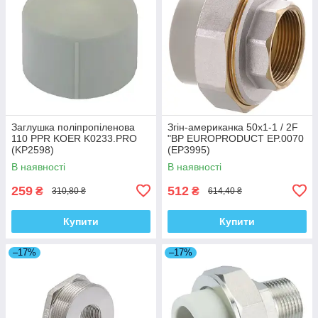
Заглушка поліпропіленова
Згін-американка 50x1-1 / 2F
110 PPR KOER K0233.PRO
"ВР EUROPRODUCT EP.0070
(KP2598)
(EP3995)
В наявності
В наявності
259
512
₴
₴
310,80 ₴
614,40 ₴
Купити
Купити
–17%
–17%