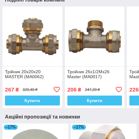
Трійник 20x20x20
Тройник 26x1/2Mx26
Трой
MASTER (MA0062)
Master (MA0017)
Mast
267
206
226
₴
₴
320,40 ₴
247,20 ₴
Купити
Купити
Акційні пропозиції та новинки
–17%
–17%