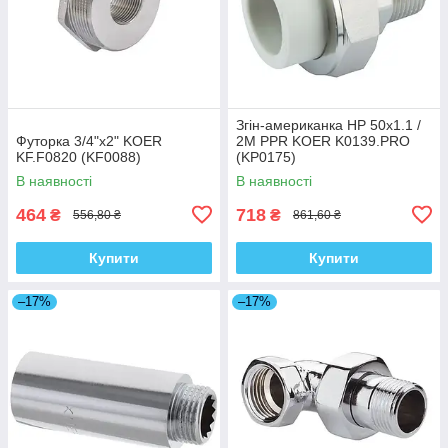
Згін-американка НР 50x1.1 /
Футорка 3/4"x2" KOER
2M PPR KOER K0139.PRO
KF.F0820 (KF0088)
(KP0175)
В наявності
В наявності
464
718
₴
₴
556,80 ₴
861,60 ₴
Купити
Купити
–17%
–17%