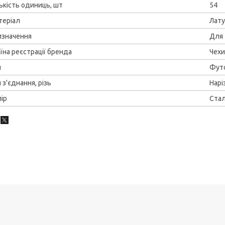
ькість одиниць, шт
54
теріал
Лат
изначення
Для 
їна реєстрації бренда
Чехи
п
Фут
 з'єднання, різь
Нарі
ір
Ста