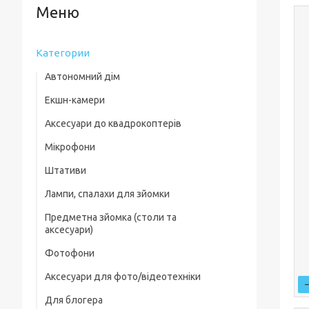
Категории
Автономний дім
Екшн-камери
Аксесуари до квадрокоптерів
Мікрофони
Комплектуючі для квадрокоптерів
Штативи
Кейси для квадрокоптерів
Лампи, спалахи для зйомки
Фільтри, лінзи
Предметна зйомка (столи та
Пропелери та захист
аксесуари)
Зарядні пристрої
Фотофони
Предметні столи
Для посадки
Аксесуари для фото/відеотехніки
Лайткуби (фотобокси)
Скидання вантажу
Для блогера
Фільтри, лінзи
Аксесуари для предметного знімання