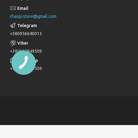
Лійки для душу
chaspi.store@gmail.com
Душові комплекти
Верхні та бічні душі
+380956640015
Трапи
Паяльники для пластикових труб
+380667949509
Дзеркала
+380667949509
Дитячі ліжечка
Журнальні столи
Комоди
Комоди та пеленатори
Комп'ютерні столи
Кухонні модулі
Ліжка