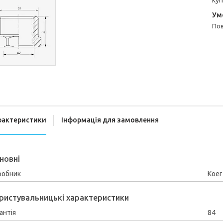
куп
п
рактеристики
Інформація для замовлення
новні
робник
Koer
ристувальницькі характеристики
антія
84