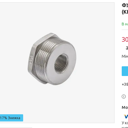
ФУ
(K
В н
30
3
Мін
+38
–17%
У к