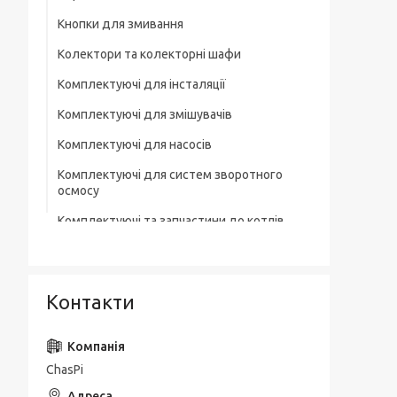
Кнопки для змивання
Колектори та колекторні шафи
Комплектуючі для інсталяції
Комплектуючі для змішувачів
Комплектуючі для насосів
Комплектуючі для систем зворотного
осмосу
Комплектуючі та запчастини до котлів
Комплектувальна запірна арматура
Кухонні мийки
Контакти
Лотки для зливної каналізації
Мильниці
ChasPi
Монтажні елементи