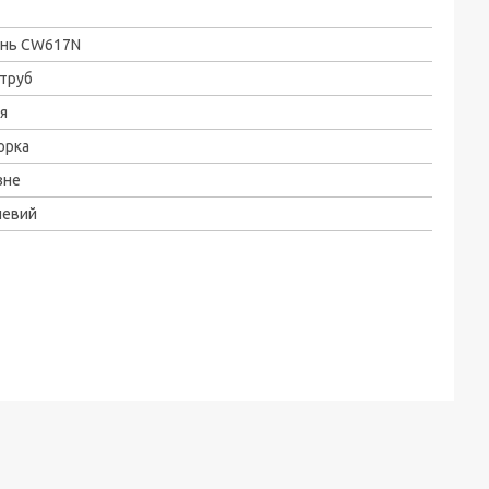
унь CW617N
труб
я
орка
зне
левий