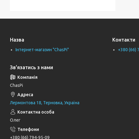
Тримачі для ванної кімнати
Тримачі рушників
Тримачі туалетного паперу
Назва
Контакти
Труби каналізаційні
Інтернет-магазин "ChasPi"
+380 (66) 
Унітази
Фіранки для ванни
Зв'язатись з нами
Фітинги для водопровідних труб
Циркуляційні насоси
ChasPi
Генератори
Лермонтова 18, Терновка, Україна
Шлангові під'єднання та перемикаючі
вентилі
Олег
Шланги для душу
Тримачі, кронштейни та штанги для
+380 (66) 794-95-09
душу