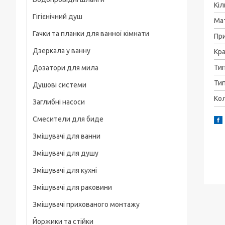
Рамки
Кіл
Гігієнічний душ
Для смартфонів
Ма
Гачки та планки для ванної кімнати
На груди / плече / пояс
Пр
Дзеркала у ванну
Кра
Штативні головки
Ти
Дозатори для мила
Магнітні тримачі
Тип
Душові системи
Для велосипеда, мотоцикла
Кол
Заглибні насоси
Карабіни туристичні
Смесители для биде
Слайдеры
Змішувачі для ванни
Универсальные
Змішувачі для душу
Основания, клипсы
Змішувачі для кухні
Змішувачі для раковини
Змішувачі прихованого монтажу
Йоржики та стійки