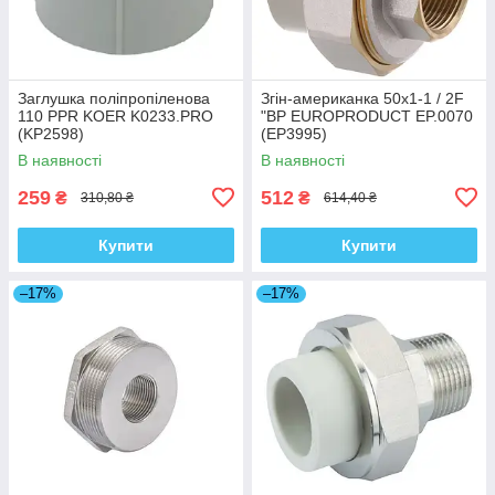
Заглушка поліпропіленова
Згін-американка 50x1-1 / 2F
110 PPR KOER K0233.PRO
"ВР EUROPRODUCT EP.0070
(KP2598)
(EP3995)
В наявності
В наявності
259
512
₴
₴
310,80 ₴
614,40 ₴
Купити
Купити
–17%
–17%