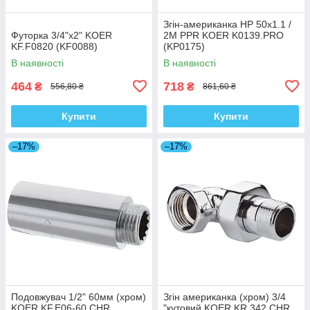
Згін-американка НР 50x1.1 /
Футорка 3/4"x2" KOER
2M PPR KOER K0139.PRO
KF.F0820 (KF0088)
(KP0175)
В наявності
В наявності
464
718
₴
₴
556,80 ₴
861,60 ₴
Купити
Купити
–17%
–17%
Подовжувач 1/2" 60мм (хром)
Згін американка (хром) 3/4
KOER KF.E06-60.CHR
"кутовий KOER KR.342.CHR