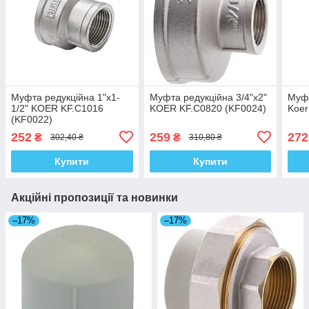
Муфта редукційна 1"x1-
Муфта редукційна 3/4"x2"
Муф
1/2" KOER KF.C1016
KOER KF.C0820 (KF0024)
Koer
(KF0022)
252
259
272
₴
₴
302,40 ₴
310,80 ₴
Купити
Купити
Акційні пропозиції та новинки
–17%
–17%