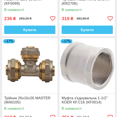
(KF0099)
(KR2706)
В наявності
В наявності
236
319
₴
₴
283,20 ₴
382,80 ₴
Купити
Купити
–17%
–17%
Трійник 26x16x26 MASTER
Муфта з'єднувальна 1-1/2"
(MA0105)
KOER KF.C16 (KF0014)
В наявності
В наявності