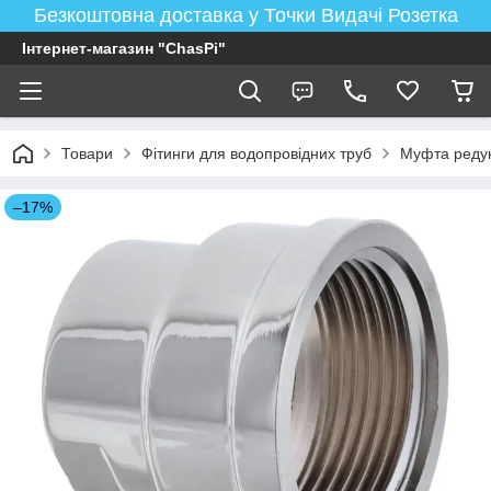
Безкоштовна доставка у Точки Видачі Розетка
Інтернет-магазин "ChasPi"
Товари
Фітинги для водопровідних труб
Муфта редук
–17%