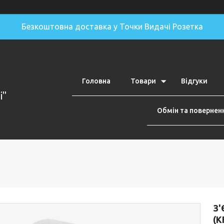
Безкоштовна доставка у Точки Видачі Розетка
Головна
Товари
Відгуки
i"
Обмін та повернен
З'
(K