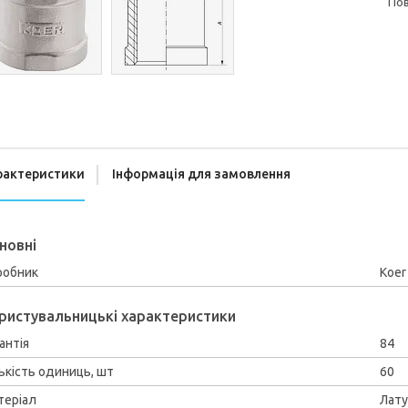
п
рактеристики
Інформація для замовлення
новні
робник
Koer
ристувальницькі характеристики
антія
84
ькість одиниць, шт
60
теріал
Лат