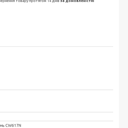
овернення товару протягом 14 днів
за домовленістю
унь CW617N