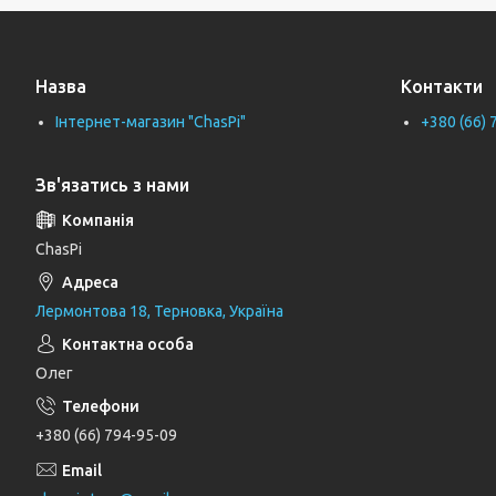
Тримачі рушників
Тримачі туалетного паперу
Назва
Контакти
Труби каналізаційні
Інтернет-магазин "ChasPi"
+380 (66) 
Унітази
Фіранки для ванни
Зв'язатись з нами
Фітинги для водопровідних труб
Циркуляційні насоси
ChasPi
Генератори
Лермонтова 18, Терновка, Україна
Шлангові під'єднання та перемикаючі
вентилі
Олег
Шланги для душу
Тримачі, кронштейни та штанги для
+380 (66) 794-95-09
душу
Лійки для душу