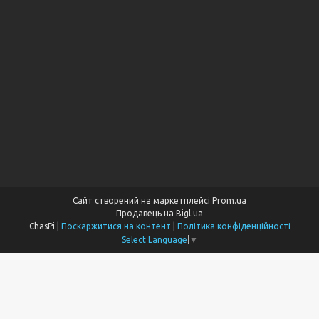
Сайт створений на маркетплейсі
Prom.ua
Продавець на Bigl.ua
ChasPi |
Поскаржитися на контент
|
Політика конфіденційності
Select Language
▼