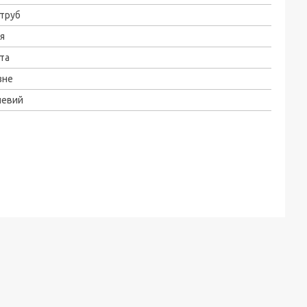
труб
я
та
зне
левий