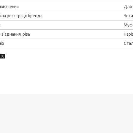
изначення
Для 
їна реєстрації бренда
Чехи
п
Муф
 з'єднання, різь
Нарі
ір
Ста