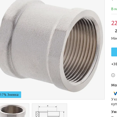
В н
22
2
Мін
+38
–17%
У к
куп