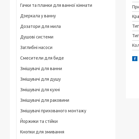
Гачки та планки для ванної кімнати
На груди / плече / пояс
Пр
Дзеркала у ванну
Кра
Штативні головки
Ти
Дозатори для мила
Магнітні тримачі
Тип
Душові системи
Для велосипеда, мотоцикла
Кол
Заглибні насоси
Карабіни туристичні
Смесители для биде
Слайдеры
Змішувачі для ванни
Универсальные
Змішувачі для душу
Основания, клипсы
Змішувачі для кухні
Змішувачі для раковини
Змішувачі прихованого монтажу
Йоржики та стійки
Кнопки для змивання