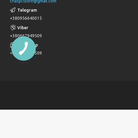
chaspi.store@gmail.com
Душові комплекти
Верхні та бічні душі
+380956640015
Трапи
Паяльники для пластикових труб
+380667949509
Дзеркала
+380667949509
Дитячі ліжечка
Журнальні столи
Комоди
Комоди та пеленатори
Комп'ютерні столи
Кухонні модулі
Ліжка
Обідні столи