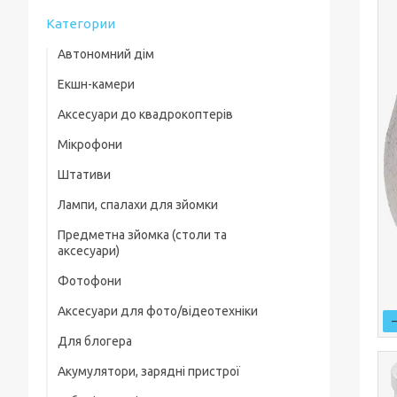
Категории
Автономний дім
Екшн-камери
Аксесуари до квадрокоптерів
Мікрофони
Комплектуючі для квадрокоптерів
Штативи
Кейси для квадрокоптерів
Лампи, спалахи для зйомки
Фільтри, лінзи
Предметна зйомка (столи та
Пропелери та захист
аксесуари)
Зарядні пристрої
Фотофони
Предметні столи
Для посадки
Аксесуари для фото/відеотехніки
Лайткуби (фотобокси)
Скидання вантажу
Для блогера
Фільтри, лінзи
Аксесуари для предметного знімання
Акумулятори, зарядні пристрої
Рамки, тримачі, ріги
Захисні чохли, плівки
Генератор дыма