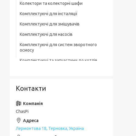
Колектори та колекторні шафи
Комплектуючі для інсталяції
Комплектуючі для змішувачів
Комплектуючі для насосів
Комплектуючі для систем зворотного
осмосу
Комплектуючі та запчастини до котлів
Комплектувальна запірна арматура
Кухонні мийки
Контакти
Лотки для зливної каналізації
Мильниці
ChasPi
Монтажні елементи
Набори для ванної кімнати
Лермонтова 18, Терновка, Україна
Набори змішувачів