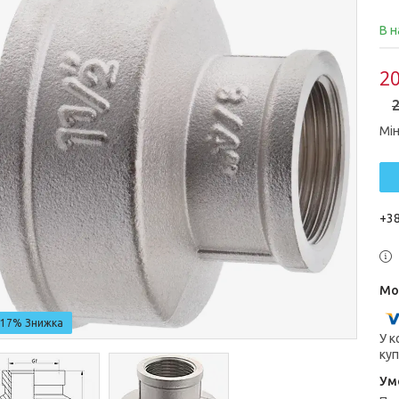
В н
20
2
Мін
+38
–17%
У к
куп