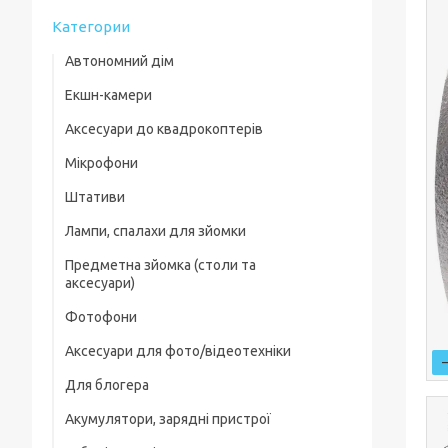
Категории
Автономний дім
Екшн-камери
Аксесуари до квадрокоптерів
Мікрофони
Комплектуючі для квадрокоптерів
Штативи
Кейси для квадрокоптерів
Лампи, спалахи для зйомки
Фільтри, лінзи
Предметна зйомка (столи та
Пропелери та захист
аксесуари)
Зарядні пристрої
Фотофони
Предметні столи
Для посадки
Аксесуари для фото/відеотехніки
Лайткуби (фотобокси)
Скидання вантажу
Для блогера
Фільтри, лінзи
Аксесуари для предметного знімання
Акумулятори, зарядні пристрої
Рамки, тримачі, ріги
Захисні чохли, плівки
Генератор дыма