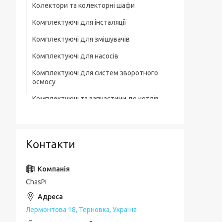
Колектори та колекторні шафи
Комплектуючі для інсталяції
Комплектуючі для змішувачів
Комплектуючі для насосів
Комплектуючі для систем зворотного
осмосу
Комплектуючі та запчастини до котлів
Комплектувальна запірна арматура
Кухонні мийки
Контакти
Лотки для зливної каналізації
Мильниці
ChasPi
Монтажні елементи
Набори для ванної кімнати
Лермонтова 18, Терновка, Україна
Набори змішувачів