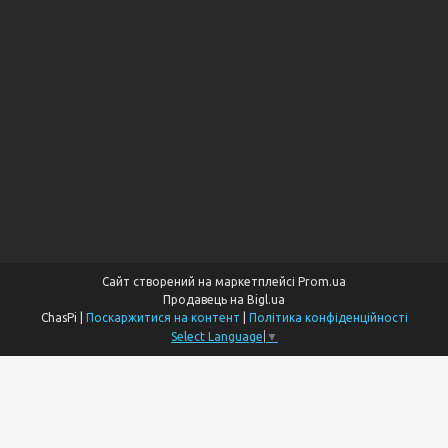
Сайт створений на маркетплейсі
Prom.ua
Продавець на Bigl.ua
ChasPi |
Поскаржитися на контент
|
Політика конфіденційності
Select Language
▼