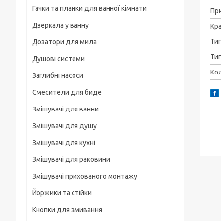
Гачки та планки для ванної кімнати
На груди / плече / пояс
Пр
Дзеркала у ванну
Кра
Штативні головки
Ти
Дозатори для мила
Магнітні тримачі
Тип
Душові системи
Для велосипеда, мотоцикла
Кол
Заглибні насоси
Карабіни туристичні
Смесители для биде
Слайдеры
Змішувачі для ванни
Универсальные
Змішувачі для душу
Основания, клипсы
Змішувачі для кухні
Змішувачі для раковини
Змішувачі прихованого монтажу
Йоржики та стійки
Кнопки для змивання