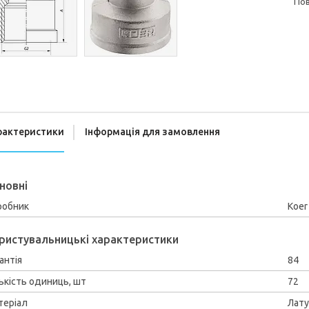
п
рактеристики
Інформація для замовлення
новні
робник
Koer
ристувальницькі характеристики
антія
84
ькість одиниць, шт
72
теріал
Лат