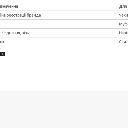
изначення
Для 
їна реєстрації бренда
Чехи
п
Муф
 з'єднання, різь
Нарі
ір
Ста