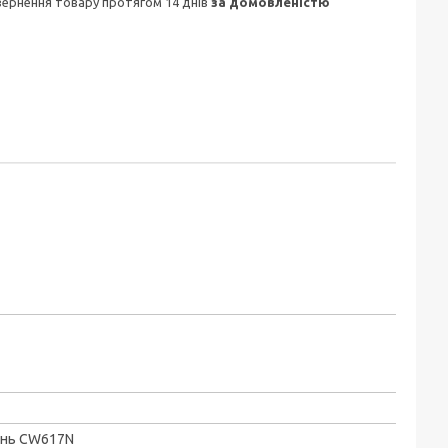
овернення товару протягом 14 днів
за домовленістю
унь CW617N