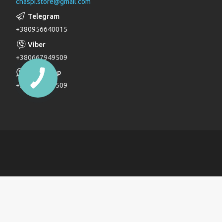
chaspi.store@gmail.com
Душові комплекти
Верхні та бічні душі
+380956640015
Трапи
Паяльники для пластикових труб
+380667949509
Дзеркала
+380667949509
Дитячі ліжечка
Журнальні столи
Комоди
Комоди та пеленатори
Комп'ютерні столи
Кухонні модулі
Ліжка
Обідні столи