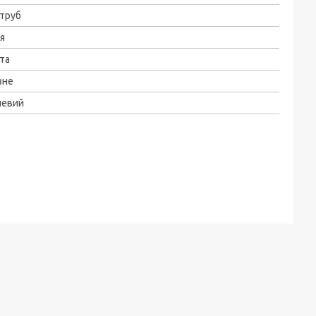
труб
я
та
зне
левий