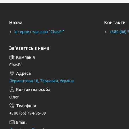
Тримачі рушників
Тримачі туалетного паперу
Назва
Контакти
Труби каналізаційні
Інтернет-магазин "ChasPi"
+380 (66) 
Унітази
Фіранки для ванни
Зв'язатись з нами
Фітинги для водопровідних труб
Циркуляційні насоси
ChasPi
Генератори
Лермонтова 18, Терновка, Україна
Шлангові під'єднання та перемикаючі
вентилі
Олег
Шланги для душу
Тримачі, кронштейни та штанги для
+380 (66) 794-95-09
душу
Лійки для душу